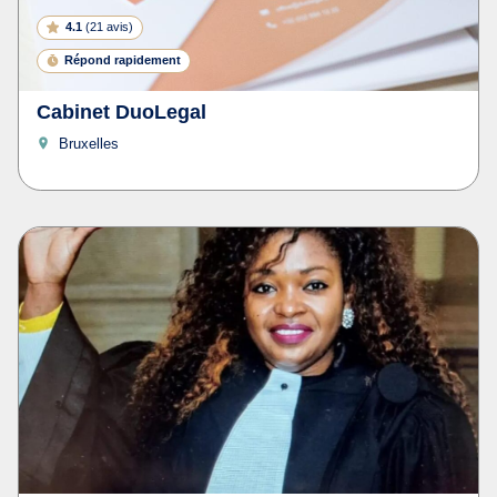
4.1
(
21 avis
)
Répond rapidement
Cabinet DuoLegal
Bruxelles