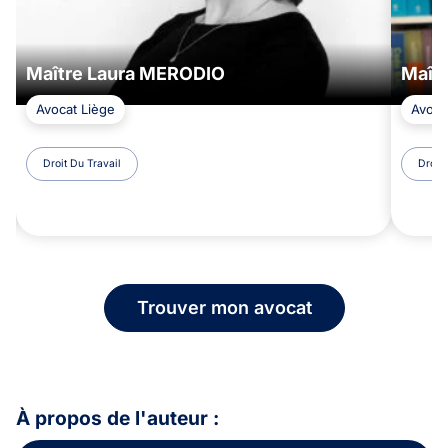
Maître Laura MERODIO
Maît
Avocat Liège
Avoca
Droit Du Travail
Droit 
Trouver mon avocat
À propos de l'auteur :