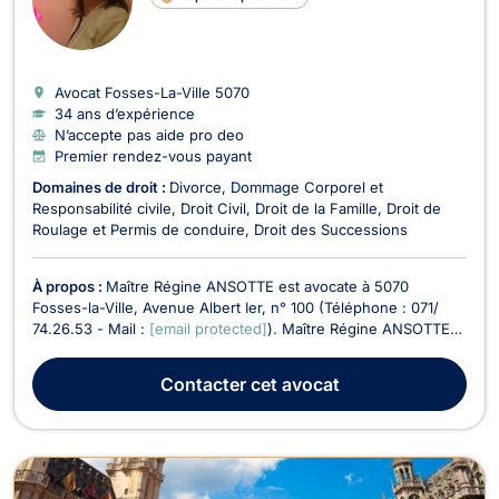
Avocat Fosses-La-Ville
5070
34 ans d’expérience
N’accepte pas aide pro deo
Premier rendez-vous payant
Domaines de droit :
Divorce
Dommage Corporel et
Responsabilité civile
Droit Civil
Droit de la Famille
Droit de
Roulage et Permis de conduire
Droit des Successions
À propos :
Maître Régine ANSOTTE est avocate à 5070
Fosses-la-Ville, Avenue Albert Ier, n° 100 (Téléphone : 071/
74.26.53 - Mail :
[email protected]
). Maître Régine ANSOTTE
exerce les matières suivantes : Droit de la famille, Divorce,
Successions, Droit du bail, Droit du roulage, Droit civil,
Contacter
cet avocat
Récupération de créances. Maître Régine A...