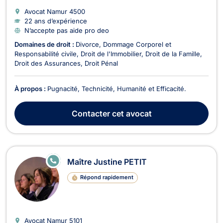
Avocat Namur
4500
22 ans d’expérience
N’accepte pas aide pro deo
Domaines de droit :
Divorce
Dommage Corporel et
Responsabilité civile
Droit de l'Immobilier
Droit de la Famille
Droit des Assurances
Droit Pénal
À propos :
Pugnacité, Technicité, Humanité et Efficacité.
Contacter
cet avocat
E
Maître Justine PETIT
N
LI
Répond rapidement
G
N
E
Avocat Namur
5101