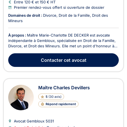
Entre 120 € et 150 € HT
Premier rendez-vous offert si ouverture de dossier
Domaines de droit :
Divorce
Droit de la Famille
Droit des
Mineurs
À propos :
Maître Marie-Charlotte DE DECKER est avocate
indépendante à Gembloux, spécialisée en Droit de la Famille,
Divorce, et Droit des Mineurs. Elle met un point d'honneur à
offrir un accompagnement personnalisé à ses clients, en étant
à l'écoute de leurs besoins et en les guidant à chaque étape
Contacter
cet avocat
de leur démarche juridique. En Droi...
Maître Charles Devillers
5
(
30 avis
)
Répond rapidement
Avocat Gembloux
5031