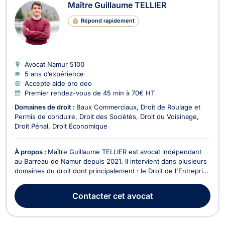
Maître Guillaume TELLIER
Répond rapidement
Avocat Namur
5100
5 ans d’expérience
Accepte aide pro deo
Premier rendez-vous de 45 min à 70€ HT
Domaines de droit :
Baux Commerciaux
Droit de Roulage et
Permis de conduire
Droit des Sociétés
Droit du Voisinage
Droit Pénal
Droit Économique
À propos :
Maître Guillaume TELLIER est avocat indépendant
au Barreau de Namur depuis 2021. Il intervient dans plusieurs
domaines du droit dont principalement : le Droit de l'Entreprise
(droit économique et droit des sociétés), le Droit Pénal, le
Droit de Roulage et le Droit du Bail.Certifié en Droit de
Contacter
cet avocat
l'Insolvabilité et en Médiation...