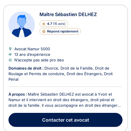
Maître Sébastien DELHEZ
4.7
(
15 avis
)
Répond rapidement
Avocat Namur
5000
13 ans d’expérience
N’accepte pas aide pro deo
Domaines de droit :
Divorce
Droit de la Famille
Droit de
Roulage et Permis de conduire
Droit des Étrangers
Droit
Pénal
À propos :
Maître Sébastien DELHEZ est avocat à Yvoir et
Namur et il intervient en droit des étrangers, droit pénal et
droit de la famille. Il vous accompagne en droit des étrangers
lors d'une immigration personnelle et familiale pour des
affaires de recours contre les mesures de reconduite à la
Contacter
cet avocat
frontière, l'obtention de VISA, les dem...