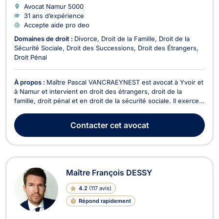
Avocat Namur
5000
31 ans d’expérience
Accepte aide pro deo
Domaines de droit :
Divorce
Droit de la Famille
Droit de la
Sécurité Sociale
Droit des Successions
Droit des Étrangers
Droit Pénal
À propos :
Maître Pascal VANCRAEYNEST est avocat à Yvoir et
à Namur et intervient en droit des étrangers, droit de la
famille, droit pénal et en droit de la sécurité sociale. Il exerce
en droit des étrangers et de la nationalité, en ce qui concerne
les demandes d'asile, de VISA, de regroupement familial,
Contacter
cet avocat
d'admission au séjour sur le t...
Maître François DESSY
4.2
(
117 avis
)
Répond rapidement