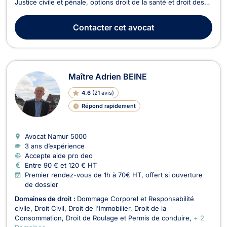
Justice civile et pénale, options droit de la santé et droit des
assurances) obtenu avec distinction, il représente les
justiciables devant toutes les juridictions francophones de
Contacter
cet avocat
Belgique. Vous faites face à un licenc...
Maître Adrien BEINE
4.6
(
21 avis
)
Répond rapidement
Avocat Namur
5000
3 ans d’expérience
Accepte aide pro deo
Entre 90 € et 120 € HT
Premier rendez-vous de 1h à 70€ HT, offert si ouverture
de dossier
Domaines de droit :
Dommage Corporel et Responsabilité
civile
Droit Civil
Droit de l'Immobilier
Droit de la
Consommation
Droit de Roulage et Permis de conduire
+ 2