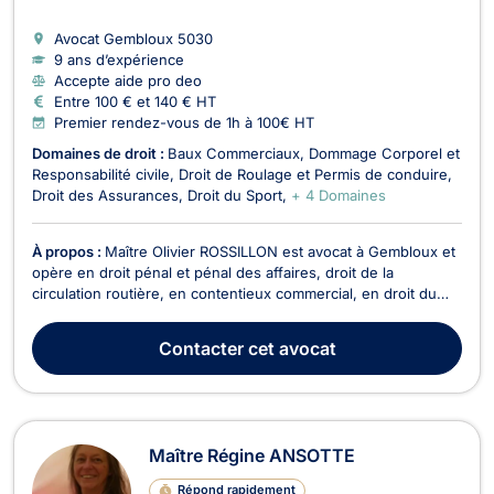
Avocat Gembloux
5030
9 ans d’expérience
Accepte aide pro deo
Entre 100 € et 140 € HT
Premier rendez-vous de 1h à 100€ HT
Domaines de droit :
Baux Commerciaux
Dommage Corporel et
Responsabilité civile
Droit de Roulage et Permis de conduire
Droit des Assurances
Droit du Sport
+ 4 Domaines
À propos :
Maître Olivier ROSSILLON est avocat à Gembloux et
opère en droit pénal et pénal des affaires, droit de la
circulation routière, en contentieux commercial, en droit du
sport, en droit des contrats (bail à ferme,..), en droit rural, en
droit Européen et en droit de la responsabilité civile. Il vous
Contacter
cet avocat
accompagne pour tout conten...
Maître Régine ANSOTTE
Répond rapidement