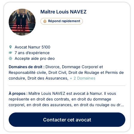
Maître Louis NAVEZ
Répond rapidement
Avocat Namur
5100
7 ans d’expérience
Accepte aide pro deo
Domaines de droit :
Divorce
Dommage Corporel et
Responsabilité civile
Droit Civil
Droit de Roulage et Permis de
conduire
Droit des Assurances
+ 2 Domaines
À propos :
Maître Louis NAVEZ est avocat à Namur. Il vous
représente en droit des contrats, en droit du dommage
corporel, en droit des assurances, en droit du roulage ou droit
routier et en droit pénal. Maître Louis NAVEZ vous assiste en
droit des contrats pour toute problématique lié au droit du bail,
Contacter
cet avocat
à la rupture abusive des pourpar...