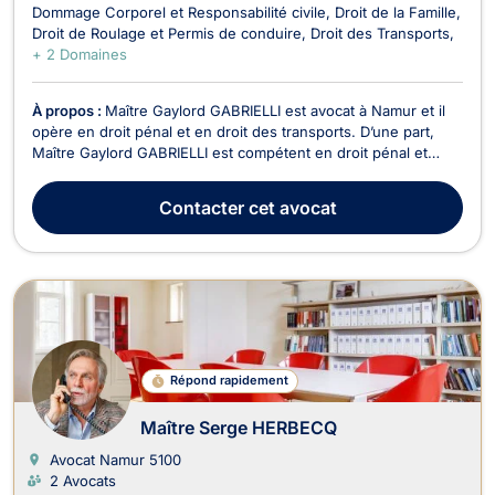
Dommage Corporel et Responsabilité civile
Droit de la Famille
Droit de Roulage et Permis de conduire
Droit des Transports
+ 2 Domaines
À propos :
Maître Gaylord GABRIELLI est avocat à Namur et il
opère en droit pénal et en droit des transports. D’une part,
Maître Gaylord GABRIELLI est compétent en droit pénal et
représente les personnes physiques et morales devant les
différentes juridictions (Juge d’instruction, Juridictions
Contacter
cet avocat
correctionnelles, Cour d'assises). Il exe...
Répond rapidement
Maître Serge HERBECQ
Avocat Namur
5100
2 Avocats