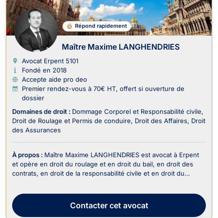
Répond rapidement
Maître Maxime LANGHENDRIES
Avocat Erpent
5101
Fondé en 2018
Accepte aide pro deo
Premier rendez-vous à 70€ HT, offert si ouverture de
dossier
Domaines de droit :
Dommage Corporel et Responsabilité civile
Droit de Roulage et Permis de conduire
Droit des Affaires
Droit
des Assurances
À propos :
Maître Maxime LANGHENDRIES est avocat à Erpent
et opère en droit du roulage et en droit du bail, en droit des
contrats, en droit de la responsabilité civile et en droit du
dommage corporel. Maître LANGHENDRIES est en mesure
d’intervenir en matière de droit du roulage si votre dossier
concerne la contestation d’une infractio...
Contacter
cet avocat