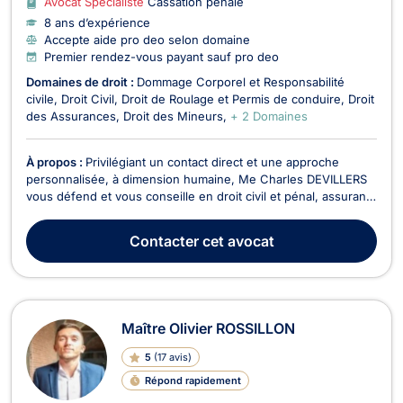
Avocat Spécialiste
Cassation pénale
8 ans d’expérience
Accepte aide pro deo selon domaine
Premier rendez-vous payant sauf pro deo
Domaines de droit :
Dommage Corporel et Responsabilité
civile
Droit Civil
Droit de Roulage et Permis de conduire
Droit
des Assurances
Droit des Mineurs
+ 2 Domaines
À propos :
Privilégiant un contact direct et une approche
personnalisée, à dimension humaine, Me Charles DEVILLERS
vous défend et vous conseille en droit civil et pénal, assurant
personnellement le suivi de votre dossier de A à Z, plaçant
vos intérêts au cœur de votre défense, avec stratégie et
Contacter
cet avocat
transparence, dans le respect du secret ...
Maître Olivier ROSSILLON
5
(
17 avis
)
Répond rapidement