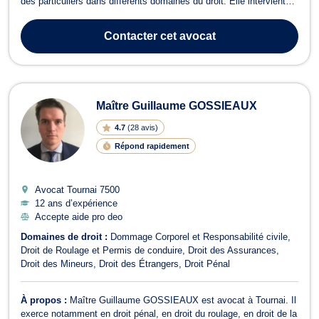
des particuliers dans différents domaines du droit. Elle intervient
notamment :En droit de la circulation routière (accident de
circulation, conduite en état d'ivresse, sous stupéfiants, délit de
Contacter
cet avocat
fuite,...) ;En dro...
Maître Guillaume GOSSIEAUX
4.7
(
28 avis
)
Répond rapidement
Avocat Tournai
7500
12 ans d’expérience
Accepte aide pro deo
Domaines de droit :
Dommage Corporel et Responsabilité civile
Droit de Roulage et Permis de conduire
Droit des Assurances
Droit des Mineurs
Droit des Étrangers
Droit Pénal
À propos :
Maître Guillaume GOSSIEAUX est avocat à Tournai. Il
exerce notamment en droit pénal, en droit du roulage, en droit de la