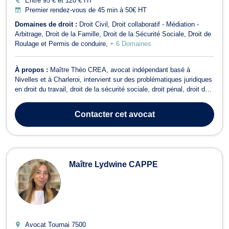
Entre 95 € et 120 € HT
Premier rendez-vous de 45 min à 50€ HT
Domaines de droit :
Droit Civil
Droit collaboratif - Médiation -
Arbitrage
Droit de la Famille
Droit de la Sécurité Sociale
Droit de
Roulage et Permis de conduire
+ 6 Domaines
À propos :
Maître Théo CREA, avocat indépendant basé à
Nivelles et à Charleroi, intervient sur des problématiques juridiques
en droit du travail, droit de la sécurité sociale, droit pénal, droit des
entreprises en difficulté ainsi qu'en droit collaboratif, médiation et
arbitrage. Il met son expertise à votre service pour défendre vos ...
Contacter
cet avocat
Maître Lydwine CAPPE
Avocat Tournai
7500