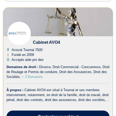
Cabinet AVO4
Avocat Tournai
7500
Fondé en 2009
Accepte aide pro deo
Domaines de droit :
Divorce
Droit Commercial - Concurrence
Droit
de Roulage et Permis de conduire
Droit des Assurances
Droit des
Sociétés
+ 3 Domaines
À propos :
Cabinet AVO4 est situé à Tournai et ses membres
interviennent, notamment, en droit de la famille, droit du travail, droit
pénal, droit des contrats, droit des assurances, droit des sociétés,
droit des entreprises en difficulté et en droit commercial. En droit de
la famille, le Cabinet AVO4 traite des dossiers afférents au d...