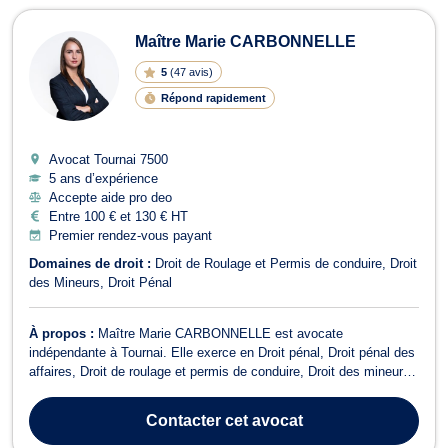
Avocats à Tournai
Maître Marie CARBONNELLE
5
(
47 avis
)
Répond rapidement
Avocat Tournai
7500
5 ans d’expérience
Accepte aide pro deo
Entre 100 € et 130 € HT
Premier rendez-vous payant
Domaines de droit :
Droit de Roulage et Permis de conduire
Droit
des Mineurs
Droit Pénal
À propos :
Maître Marie CARBONNELLE est avocate
indépendante à Tournai. Elle exerce en Droit pénal, Droit pénal des
affaires, Droit de roulage et permis de conduire, Droit des mineurs
et Droit pénitentiaire. Elle met son expertise au service de ses
clients avec une approche humaine, rigoureuse et engagée. Maître
Contacter
cet avocat
CARBONNELLE intervient...