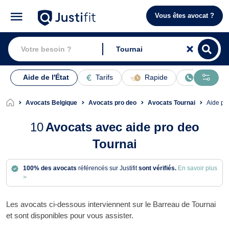
Vous êtes avocat ?
Aide de l'État
Tarifs
Rapide
En ligne
Avocats Belgique
Avocats pro deo
Avocats Tournai
Aide p
10
Avocats avec aide pro deo
Tournai
100% des avocats
référencés sur Justifit
sont vérifiés.
En savoir plus
>
Les avocats ci-dessous interviennent sur le Barreau de Tournai
et sont disponibles pour vous assister.