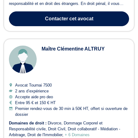
responsabilité et en droit des étrangers. En droit pénal, il vous
accompagnera pour toutes infractions, contraventionnelles ou
délictuelles ainsi que pour des faits de dépôt de plainte, garde à
Contacter
cet avocat
vue (loi S...
Maître Clémentine ALTRUY
Avocat Tournai
7500
2 ans d’expérience
Accepte aide pro deo
Entre 95 € et 150 € HT
Premier rendez-vous de 30 min à 50€ HT, offert si ouverture de
dossier
Domaines de droit :
Divorce
Dommage Corporel et
Responsabilité civile
Droit Civil
Droit collaboratif - Médiation -
Arbitrage
Droit de l'Immobilier
+ 6 Domaines