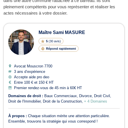
dans une autre commune rattachée à ce barreau. Ils sont
pleinement compétents pour vous représenter et réaliser les
actes nécessaires à votre dossier.
Maître Sami MASURE
5
(
30 avis
)
Répond rapidement
Avocat Mouscron
7700
3 ans d’expérience
Accepte aide pro deo
Entre 100 € et 150 € HT
Premier rendez-vous de 45 min à 60€ HT
Domaines de droit :
Baux Commerciaux
Divorce
Droit Civil
Droit de l'Immobilier
Droit de la Construction
+ 4 Domaines
À propos :
Chaque situation mérite une attention particulière.
Ensemble, trouvons la stratégie qui vous correspond !