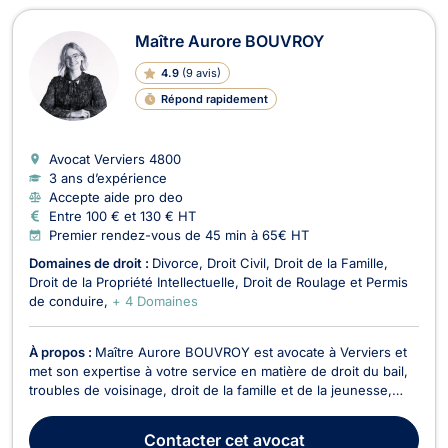
Avocats à Verviers
Maître Aurore BOUVROY
4.9
(
9 avis
)
Répond rapidement
Avocat Verviers
4800
3 ans d’expérience
Accepte aide pro deo
Entre 100 € et 130 € HT
Premier rendez-vous de 45 min à 65€ HT
Domaines de droit :
Divorce
Droit Civil
Droit de la Famille
Droit de la Propriété Intellectuelle
Droit de Roulage et Permis
de conduire
+ 4 Domaines
À propos :
Maître Aurore BOUVROY est avocate à Verviers et
met son expertise à votre service en matière de droit du bail,
troubles de voisinage, droit de la famille et de la jeunesse,
droit pénal, ainsi qu’en recouvrement de créances. En droit du
bail et troubles de voisinage, Maître BOUVROY vous conseille
Contacter
cet avocat
et vous représente dans les ...