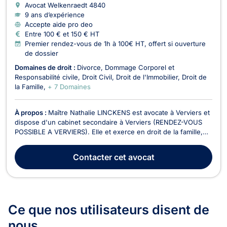
Avocat Welkenraedt
4840
9 ans d’expérience
Accepte aide pro deo
Entre 100 € et 150 € HT
Premier rendez-vous de 1h à 100€ HT, offert si ouverture
de dossier
Domaines de droit :
Divorce
Dommage Corporel et
Responsabilité civile
Droit Civil
Droit de l'Immobilier
Droit de
la Famille
+ 7 Domaines
À propos :
Maître Nathalie LINCKENS est avocate à Verviers et
dispose d'un cabinet secondaire à Verviers (RENDEZ-VOUS
POSSIBLE A VERVIERS). Elle et exerce en droit de la famille,
en droit du dommage corporel, en droit pénal, en droit de
l’immobilier, en droit des garanties des sûretés et des
Contacter
cet avocat
mesures d’exécution ainsi qu’en droit des a...
Ce que nos utilisateurs
disent de
nous