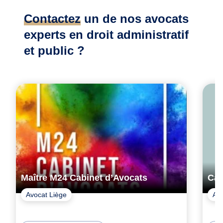
Contactez
un de nos avocats
experts en droit administratif
et public ?
Maître M24 Cabinet d’Avocats
Ca
Avocat Liège
Av