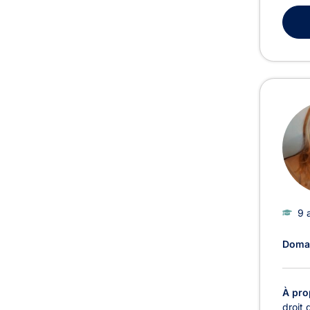
9 
Domai
À pro
droit 