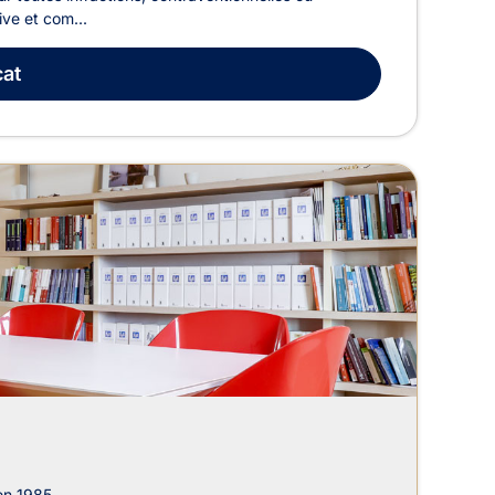
ive et com...
at
en 1985