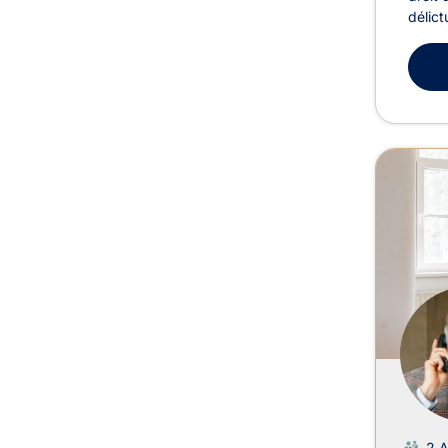
délict
2 A