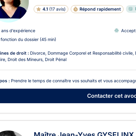
4.1
(
17 avis
)
Répond rapidement
 ans d’expérience
Accept
 fonction du dossier (45 min)
nes de droit :
Divorce
Dommage Corporel et Responsabilité civile
ire
Droit des Mineurs
Droit Pénal
pos :
Prendre le temps de connaître vos souhaits et vous accompagn
Contacter
cet avoc
Maître Jean-Yves GYSELINX