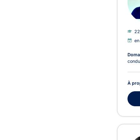
22
en
Domai
condu
À pro