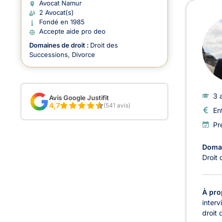
Avoc
Avocat Namur
2 Avocat(s)
Fondé en 1985
Accepte aide pro deo
Domaines de droit :
Droit des
Successions
Divorce
3 
Avis Google Justifit
4,7
(541 avis)
En
Pr
Domai
Droit
À pro
interv
droit 