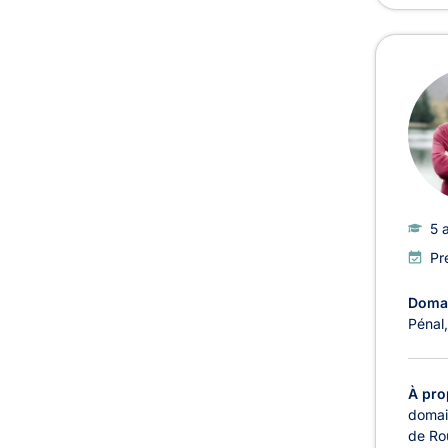
5 
Pr
Domai
Pénal
À pro
domain
de Rou