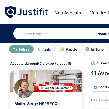
Nos Avocats
Vos droi
Filtres
Tarifs
Rapide
En ligne
Avoca
Avocats du comité d'experts Justifit
11
Avo
100% 
Répond rapidement
Les avoca
Maître Serge HERBECQ