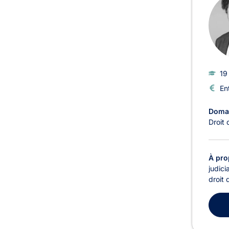
19
En
Domai
Droit 
À pro
judici
droit 