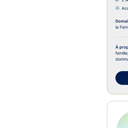
Acc
Domain
la Fami
À pro
famill
dommag