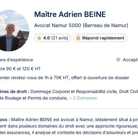
ats à Namur
Maître Adrien BEINE
Avocat Namur
5000
(Barreau de Namur)
4.6
(
21 avis
)
Répond rapidement
ans d’expérience
Accept
tre 90 € et 120 € HT
emier rendez-vous de 1h à 70€ HT, offert si ouverture de dossier
nes de droit :
Dommage Corporel et Responsabilité civile
Droit Civi
 de Roulage et Permis de conduire
+ 2 Domaines
pos :
Maître Adrien BEINE est avocat à Namur, idéalement situé à prox
ient dans plusieurs domaines du droit avec une approche rigoureuse, 
des assurances, il analyse et conteste les décisions d’assureurs et pr