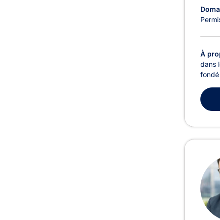
Domai
Permi
À pro
dans l
fondé 