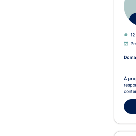
12
Pr
Domai
À pro
respon
conten