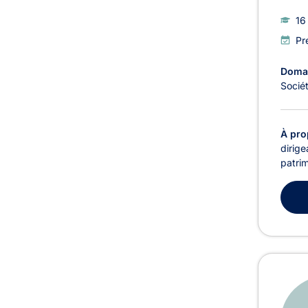
16
Pr
Domai
Socié
À pro
dirige
patrim