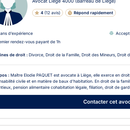
Avocat Liège
4000
(Barreau de Liege)
4
(
12 avis
)
Répond rapidement
 ans d’expérience
Accept
emier rendez-vous payant de 1h
nes de droit :
Divorce
Droit de la Famille
Droit des Mineurs
Droit 
pos :
Maître Elodie PAQUET est avocate à Liège, elle exerce en droit d
sabilité civile et en matière de baux d'habitation. En droit de la fami
tieux, pension alimentaire cohabitation légale, filiation, droit de gard
Contacter
cet avoc