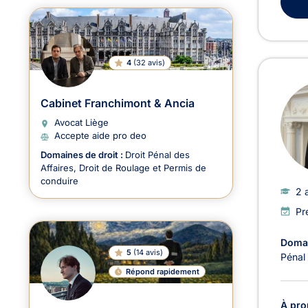
4
(
32 avis
)
Cabinet Franchimont & Ancia
Avocat Liège
Accepte aide pro deo
Domaines de droit :
Droit Pénal des
Affaires
Droit de Roulage et Permis de
conduire
2 
Pr
Domai
5
(
14 avis
)
Pénal
Répond rapidement
À pro