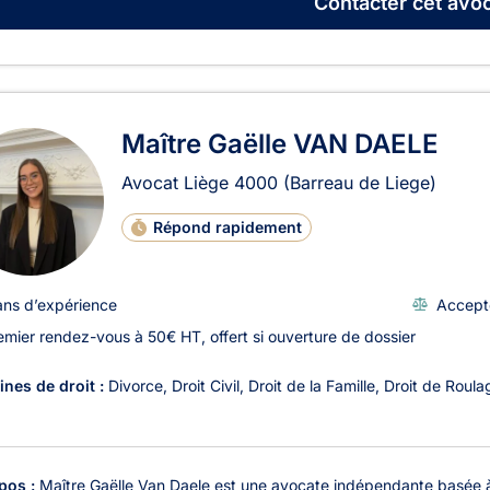
Contacter
cet avoc
Maître Gaëlle VAN DAELE
Avocat Liège
4000
(Barreau de Liege)
Répond rapidement
ans d’expérience
Accept
emier rendez-vous à 50€ HT, offert si ouverture de dossier
nes de droit :
Divorce
Droit Civil
Droit de la Famille
Droit de Roula
pos :
Maître Gaëlle Van Daele est une avocate indépendante basée à Li