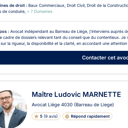
nes de droit :
Baux Commerciaux
Droit Civil
Droit de la Constructi
s de conduire
+ 7 Domaines
pos :
Avocat indépendant au Barreau de Liège, j’interviens auprès de
e cadre de dossiers relevant tant du conseil que du contentieux. Je 
sur la rigueur, la disponibilité et la clarté, en accordant une attention 
Contacter
cet avoc
Maître Ludovic MARNETTE
Avocat Liège
4030
(Barreau de Liege)
5
(
9 avis
)
Répond rapidement