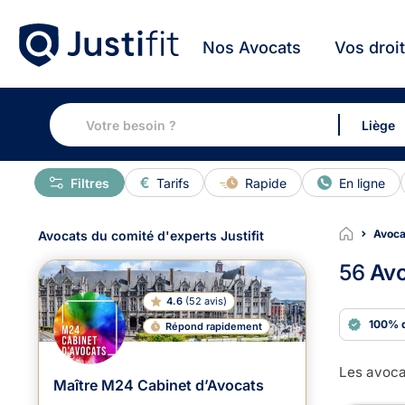
Nos Avocats
Vos droi
Filtres
Tarifs
Rapide
En ligne
Avoca
Avocats du comité d'experts Justifit
56
Avo
4.6
(
52 avis
)
100% 
Répond rapidement
Les avocat
Maître M24 Cabinet d’Avocats