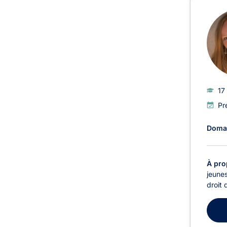
17
Pr
Domai
À pro
jeunes
droit 