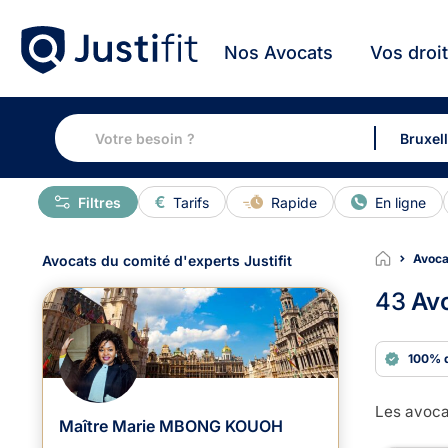
Nos Avocats
Vos droi
Filtres
Tarifs
Rapide
En ligne
Avoca
Avocats du comité d'experts Justifit
43
Avo
100% 
Les avocat
Maître Marie MBONG KOUOH