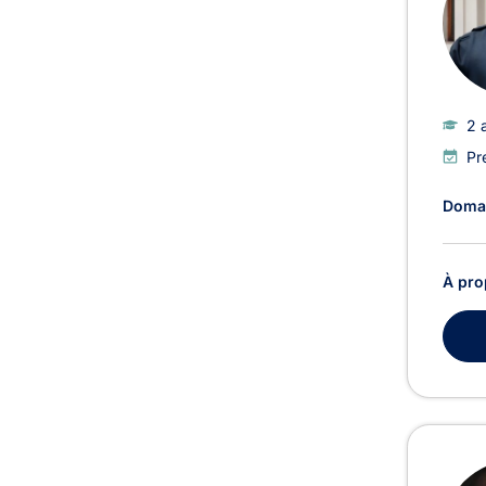
2 
Pr
Domai
À pro