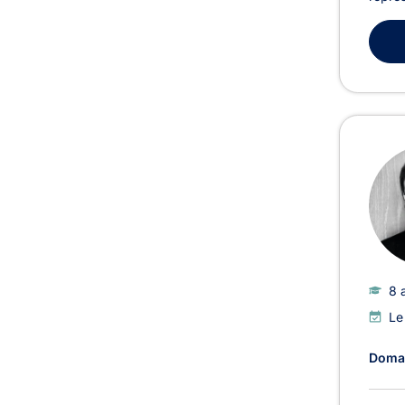
8 
Le
Domai