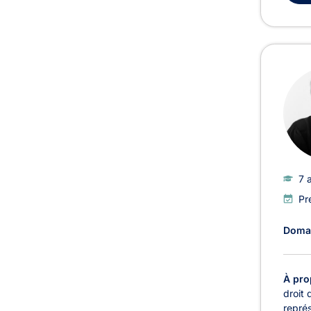
7 
Pr
Domai
À pro
droit
représ