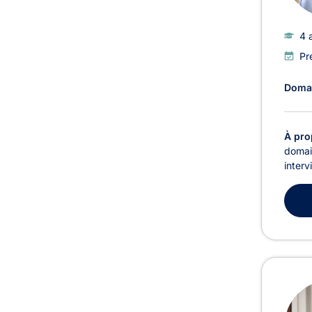
4 
Pr
Domai
À pro
domain
interv