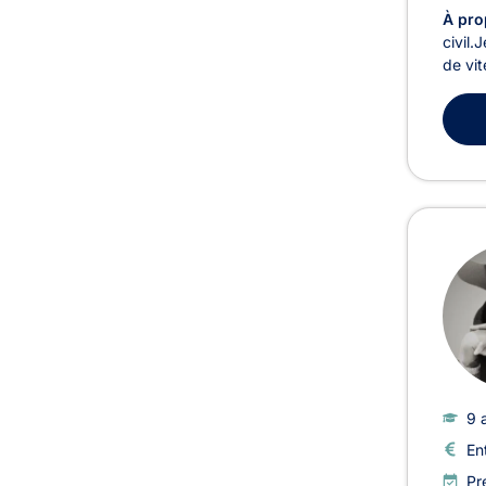
À pro
civil.
de vit
9 
En
Pr