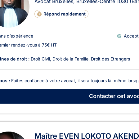
Avocat Bruxelles, Bruxelles-Centre
1030
(Ba
Répond rapidement
ans d’expérience
Accept
emier rendez-vous à 75€ HT
nes de droit :
Droit Civil
Droit de la Famille
Droit des Étrangers
pos :
Faites confiance à votre avocat, il sera toujours là, même lorsqu
Contacter
cet avoc
Maître EVEN LOKOTO AKEN