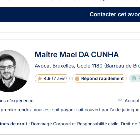
Contacter
cet avoc
Maître Mael DA CUNHA
Avocat Bruxelles, Uccle
1180
(Barreau de Bru
4.9
(
7 avis
)
Répond rapidement
ans d’expérience
Accept
 premier rendez-vous est soit payant soit couvert par l'aide juridique
nes de droit :
Dommage Corporel et Responsabilité civile
Droit de 