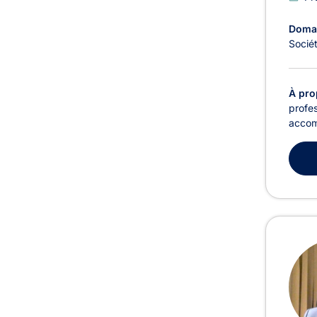
Domai
Socié
À pro
profes
accomp