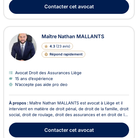
accident de la route ou d’une erreur médicale ? Je vous
Contacter
cet avocat
accompagne pour obtenir réparation et ind...
Maître Nathan MALLANTS
4.3
(
23 avis
)
Répond rapidement
Avocat Droit des Assurances Liège
15 ans d’expérience
N’accepte pas aide pro deo
À propos :
Maître Nathan MALLANTS est avocat à Liège et il
intervient en matière de droit pénal, de droit de la famille, droit
social, droit de roulage, droit des assurances et en droit de la
responsabilité civile. Maître MALLANTS se charge de votre
défense et représentation en droit pénal, que vous soyez
Contacter
cet avocat
auteur, prévenu ou victime et...