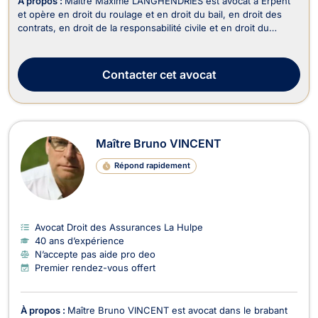
À propos :
Maître Maxime LANGHENDRIES est avocat à Erpent
et opère en droit du roulage et en droit du bail, en droit des
contrats, en droit de la responsabilité civile et en droit du
dommage corporel. Maître LANGHENDRIES est en mesure
d’intervenir en matière de droit du roulage si votre dossier
concerne la contestation d’une infractio...
Contacter
cet avocat
Maître Bruno VINCENT
Répond rapidement
Avocat Droit des Assurances La Hulpe
40 ans d’expérience
N’accepte pas aide pro deo
Premier rendez-vous offert
À propos :
Maître Bruno VINCENT est avocat dans le brabant