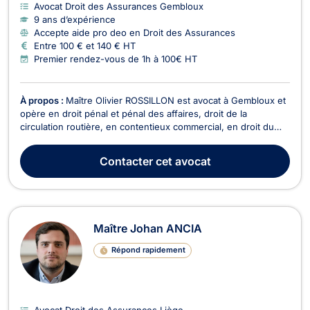
Avocat Droit des Assurances Gembloux
9 ans d’expérience
Accepte aide pro deo en Droit des Assurances
Entre 100 € et 140 € HT
Premier rendez-vous de 1h à 100€ HT
À propos :
Maître Olivier ROSSILLON est avocat à Gembloux et
opère en droit pénal et pénal des affaires, droit de la
circulation routière, en contentieux commercial, en droit du
sport, en droit des contrats (bail à ferme,..), en droit rural, en
droit Européen et en droit de la responsabilité civile. Il vous
Contacter
cet avocat
accompagne pour tout conten...
Maître Johan ANCIA
Répond rapidement
Avocat Droit des Assurances Liège