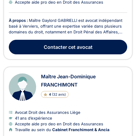
Accepte aide pro deo en Droit des Assurances
À propos :
Maître Gaylord GABRIELLI est avocat indépendant
basé à Verviers, offrant une expertise variée dans plusieurs
domaines du droit, notamment en Droit Pénal des Affaires,
Droit de la Famille, Droit de Roulage et Permis de conduire,
Droit Civil, Droit des Successions, Divorce, Dommage Corporel
Contacter
cet avocat
et Responsabilité civile, Droit Pén...
Maître Jean-Dominique
FRANCHIMONT
4
(
32 avis
)
Avocat Droit des Assurances Liège
41 ans d’expérience
Accepte aide pro deo en Droit des Assurances
Travaille au sein du
Cabinet Franchimont & Ancia