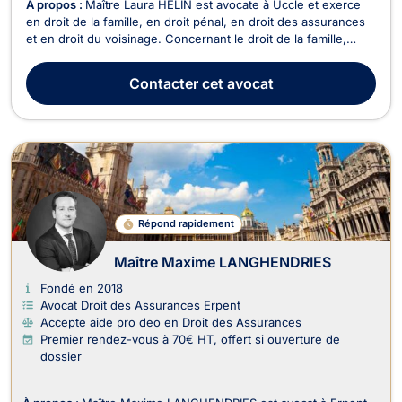
À propos :
Maître Laura HELIN est avocate à Uccle et exerce
en droit de la famille, en droit pénal, en droit des assurances
et en droit du voisinage. Concernant le droit de la famille,
Maître Laura HELIN prend en charge les dossiers relatifs au
divorce à l’amiable ou contentieux, ainsi que ses
Contacter
cet avocat
conséquences, comme l’hébergement des enf...
Répond rapidement
Maître Maxime LANGHENDRIES
Fondé en 2018
Avocat Droit des Assurances Erpent
Accepte aide pro deo en Droit des Assurances
Premier rendez-vous à 70€ HT, offert si ouverture de
dossier