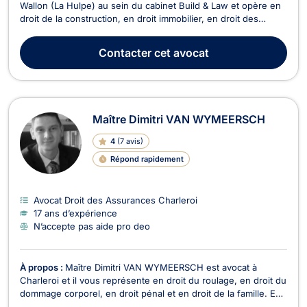
Wallon (La Hulpe) au sein du cabinet Build & Law et opère en
droit de la construction, en droit immobilier, en droit des
marchés publics. En droit de l'immobilier, il vous assiste pour
tous dossiers relevant de la copropriété, de la construction,
Contacter
cet avocat
des baux d'habitations, de...
Maître Dimitri VAN WYMEERSCH
4
(
7 avis
)
Répond rapidement
Avocat Droit des Assurances Charleroi
17 ans d’expérience
N’accepte pas aide pro deo
À propos :
Maître Dimitri VAN WYMEERSCH est avocat à
Charleroi et il vous représente en droit du roulage, en droit du
dommage corporel, en droit pénal et en droit de la famille. En
droit du roulage, Maître Dimitri VAN WYMEERSCH sera en