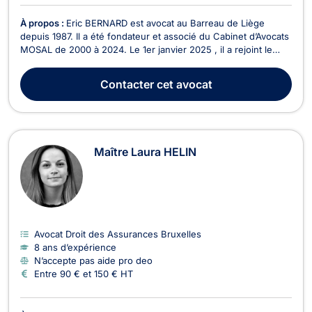
À propos :
Eric BERNARD est avocat au Barreau de Liège
depuis 1987. Il a été fondateur et associé du Cabinet d’Avocats
MOSAL de 2000 à 2024. Le 1er janvier 2025 , il a rejoint le
cabinet d'avocats JAK ( Jammaer & Kriescher )
WWW.AVOCATS-JAK.BE Il est également juge suppléant
Contacter
cet avocat
depuis 1994, d’abord à la Justice de Paix du canton de L...
Maître Laura HELIN
Avocat Droit des Assurances Bruxelles
8 ans d’expérience
N’accepte pas aide pro deo
Entre 90 € et 150 € HT