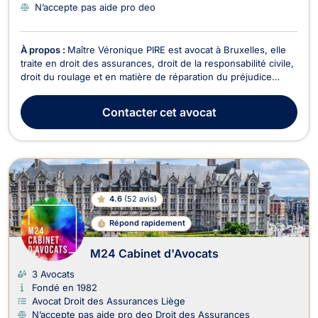
N’accepte pas aide pro deo
À propos :
Maître Véronique PIRE est avocat à Bruxelles, elle
traite en droit des assurances, droit de la responsabilité civile,
droit du roulage et en matière de réparation du préjudice
corporel. Maître PIRE intervient pour tous dossiers relevant du
droit des assurances tel que l’assurance des responsabilités,
Contacter
cet avocat
l’assurance des acciden...
4.6
(
52 avis
)
Répond rapidement
M24 Cabinet d'Avocats
3 Avocats
Fondé en 1982
Avocat Droit des Assurances Liège
N’accepte pas aide pro deo Droit des Assurances