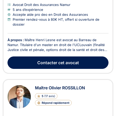
Avocat Droit des Assurances Namur
5 ans d’expérience
Accepte aide pro deo en Droit des Assurances
Premier rendez-vous à 80€ HT, offert si ouverture de
dossier
À propos :
Maître Henri Lesne est avocat au Barreau de
Namur. Titulaire d'un master en droit de l'UCLouvain (finalité
Justice civile et pénale, options droit de la santé et droit des
assurances) obtenu avec distinction, il représente les
justiciables devant toutes les juridictions francophones de
Contacter
cet avocat
Belgique. Vous faites face à un licenc...
Maître Olivier ROSSILLON
5
(
17 avis
)
Répond rapidement