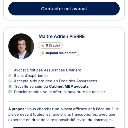
mesure d'intervenir en cas d'excès de vitesse, de conduite en
Contacter
cet avocat
état d'alcoolémie, de conduite sans pe...
Maître Adrien PIERRE
5
(
3 avis
)
Répond rapidement
Avocat Droit des Assurances Charleroi
8 ans d’expérience
Accepte aide pro deo en Droit des Assurances
Travaille au sein du
Cabinet MBP avocats
Premier rendez-vous offert si ouverture de dossier
À propos :
Vous cherchez un avocat efficace et à l'écoute ? Je
plaide devant toutes les juridictions francophones, avec une
expertise en droit de la responsabilité civile, du dommage
corporel et des assurances. Victime d’un sinistre, d’un