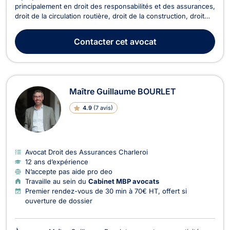
principalement en droit des responsabilités et des assurances,
droit de la circulation routière, droit de la construction, droit
médical, et droit du dommage corporel. Maître Tom COPPÉE
assiste ses clients en droit du dommage corporel en présence
Contacter
cet avocat
de contentieux liés aux acci...
Maître Guillaume BOURLET
4.9
(
7 avis
)
Avocat Droit des Assurances Charleroi
12 ans d’expérience
N’accepte pas aide pro deo
Travaille au sein du
Cabinet MBP avocats
Premier rendez-vous de 30 min à 70€ HT, offert si
ouverture de dossier