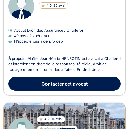
4.6
(
25 avis
)
Avocat Droit des Assurances Charleroi
49 ans d’expérience
N’accepte pas aide pro deo
À propos :
Maître Jean-Marie HENROTIN est avocat à Charleroi
et intervient en droit de la responsabilité civile, droit de
roulage et en droit pénal des affaires. En droit de la
responsabilité civile, que le préjudice soit corporel, matériel ou
moral, Maître HENROTIN se charge de l'obtention rapide de
Contacter
cet avocat
l'indemnisation la plus importante...
4.2
(
14 avis
)
Répond rapidement