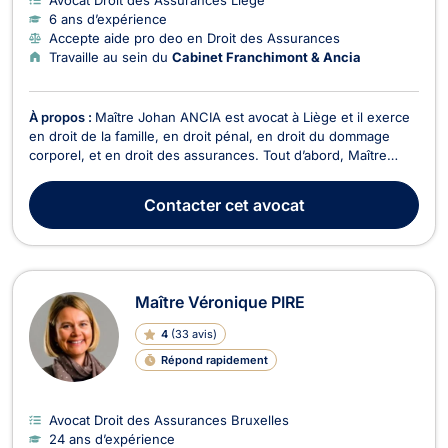
6 ans d’expérience
Accepte aide pro deo en Droit des Assurances
Travaille au sein du
Cabinet Franchimont & Ancia
À propos :
Maître Johan ANCIA est avocat à Liège et il exerce
en droit de la famille, en droit pénal, en droit du dommage
corporel, et en droit des assurances. Tout d’abord, Maître
Johan ANCIA intervient en droit pénal, dans les plus brefs
délais, lorsqu’il s’agit d’infractions contre les personnes ou
Contacter
cet avocat
celles contre les biens. Il est a...
Maître Véronique PIRE
4
(
33 avis
)
Répond rapidement
Avocat Droit des Assurances Bruxelles
24 ans d’expérience