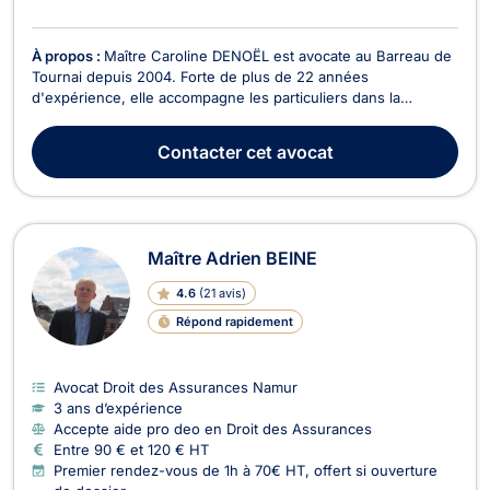
À propos :
Maître Caroline DENOËL est avocate au Barreau de
Tournai depuis 2004. Forte de plus de 22 années
d'expérience, elle accompagne les particuliers dans la
résolution de leurs litiges en droit de la famille, divorce, droit
civil et droit des assurances. Droit de la famille et divorce
Contacter
cet avocat
Maître Caroline DENOËL intervient dans l'ens...
Maître Adrien BEINE
4.6
(
21 avis
)
Répond rapidement
Avocat Droit des Assurances Namur
3 ans d’expérience
Accepte aide pro deo en Droit des Assurances
Entre 90 € et 120 € HT
Premier rendez-vous de 1h à 70€ HT, offert si ouverture