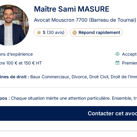
Maître Sami MASURE
Avocat Mouscron
7700
(Barreau de Tournai)
5
(
30 avis
)
Répond rapidement
ans d’expérience
Accept
tre 100 € et 150 € HT
Premie
nes de droit :
Baux Commerciaux
Divorce
Droit Civil
Droit de l'Imm
pos :
Chaque situation mérite une attention particulière. Ensemble, t
Contacter
cet avoc