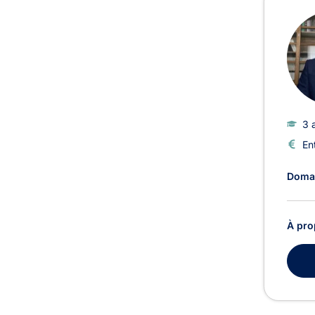
3 
En
Domai
À pro