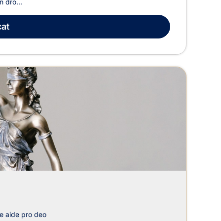
n dro...
at
e aide pro deo