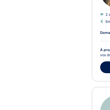
2 
En
Domai
À pro
vos dr