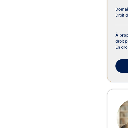
Domain
Droit 
À pro
droit p
En droi