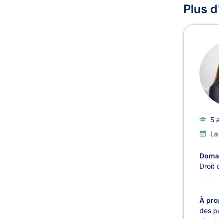
Plus d
5 
La
Domai
Droit 
À pro
des pa