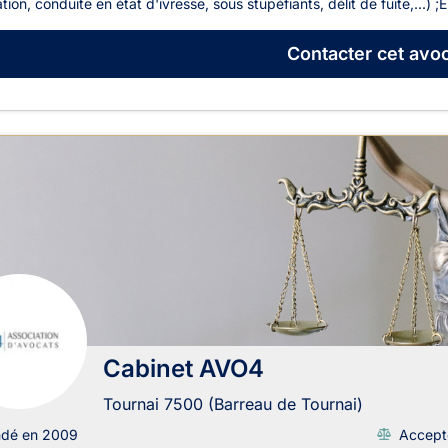
ation, conduite en état d'ivresse, sous stupéfiants, délit de fuite,...) ;E
Contacter
cet avoc
Cabinet AVO4
Tournai 7500 (Barreau de Tournai)
ndé en 2009
Accept