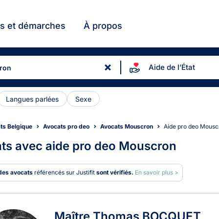
ts et démarches
À propos
Aide de l’État
Langues parlées
Sexe
ts Belgique
Avocats pro deo
Avocats Mouscron
Aide pro deo Mous
ts avec aide pro deo Mouscron
des avocats
référencés sur Justifit
sont vérifiés.
En savoir plus >
ats à Mouscron
Maître Thomas BOCQUET