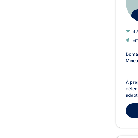
3 
En
Domai
Mineu
À pro
défens
adapté