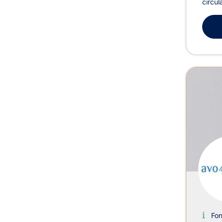
circul
Fo