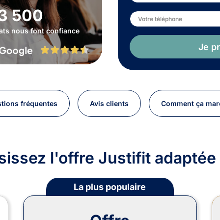
3 500
ats nous font confiance
Je p
tions fréquentes
Avis clients
Comment ça mar
isissez l'offre Justifit adapté
La plus populaire