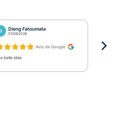
Dieng Fatoumata
herail
D
H
01/08/2026
01/08/
Avis de Google
s belle idée
Très clair très
suite à ma d