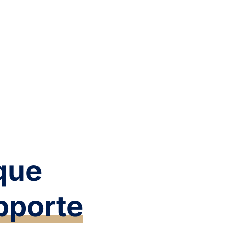
que
pporte