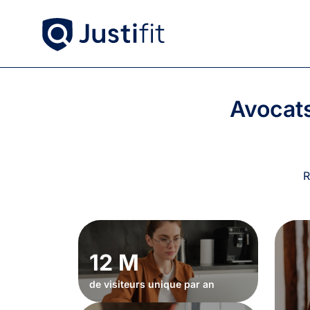
Avocat
R
12 M
de visiteurs unique par an