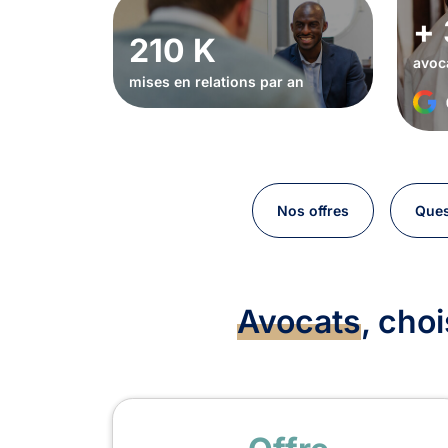
+ 
210 K
avoc
mises en relations par an
Nos offres
Ques
Avocats
, cho