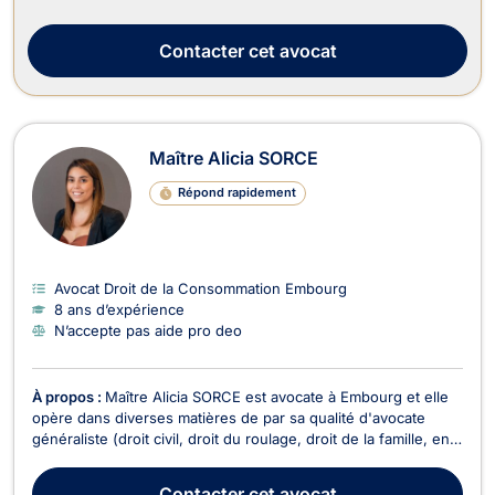
la transparence, la prévisibilité, la disponibilité et la
compréhension. C’est pour ...
Contacter
cet avocat
Maître Alicia SORCE
Répond rapidement
Avocat Droit de la Consommation Embourg
8 ans d’expérience
N’accepte pas aide pro deo
À propos :
Maître Alicia SORCE est avocate à Embourg et elle
opère dans diverses matières de par sa qualité d'avocate
généraliste (droit civil, droit du roulage, droit de la famille, en
droit commercial, droit des baux, des affaires et de la
concurrence, en droit des sociétés, en droit pénal, en droit du
Contacter
cet avocat