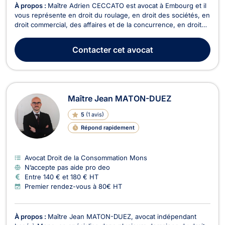
À propos :
Maître Adrien CECCATO est avocat à Embourg et il
vous représente en droit du roulage, en droit des sociétés, en
droit commercial, des affaires et de la concurrence, en droit
de la construction, et en droit des assurances. En droit de la
construction, Maître Adrien CECCATO vous offre ses
Contacter
cet avocat
compétences pour les problématiques l...
Maître Jean MATON-DUEZ
5
(
1 avis
)
Répond rapidement
Avocat Droit de la Consommation Mons
N’accepte pas aide pro deo
Entre 140 € et 180 € HT
Premier rendez-vous à 80€ HT
À propos :
Maître Jean MATON-DUEZ, avocat indépendant