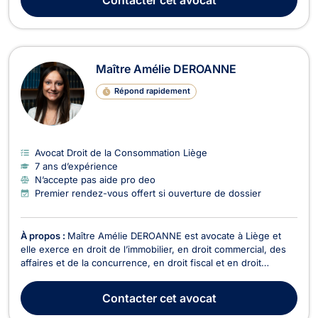
étrangers et en droit de la consommation. Maî...
Maître Amélie DEROANNE
Répond rapidement
Avocat Droit de la Consommation Liège
7 ans d’expérience
N’accepte pas aide pro deo
Premier rendez-vous offert si ouverture de dossier
À propos :
Maître Amélie DEROANNE est avocate à Liège et
elle exerce en droit de l’immobilier, en droit commercial, des
affaires et de la concurrence, en droit fiscal et en droit
douanier, en droit du recouvrement de créance, saisie et
procédure d’exécution, en droit des sociétés ainsi qu’en droit
Contacter
cet avocat
du crédit et de la consommation. En c...