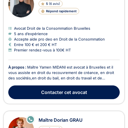
5
(
6 avis
)
Répond rapidement
Avocat Droit de la Consommation Bruxelles
5 ans d’expérience
Accepte aide pro deo en Droit de la Consommation
Entre 100 € et 200 € HT
Premier rendez-vous à 100€ HT
À propos :
Maître Yamen MIDANI est avocat à Bruxelles et il
vous assiste en droit du recouvrement de créance, en droit
des sociétés,en droit du bail, en droit du travail et de
l’immobilier ainsi qu’en droit commercial général, des affaires
et de la concurrence. Il peut vous recevoir ou vous conseiller
Contacter
cet avocat
en appel/visioconférence. Pour ce...
E
Maître Dorian GRAU
N
LI