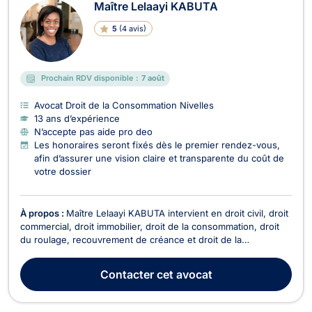
Maître Lelaayi KABUTA
5
(
4 avis
)
Prochain RDV disponible :
7 août
Avocat Droit de la Consommation Nivelles
13 ans d’expérience
N’accepte pas aide pro deo
Les honoraires seront fixés dès le premier rendez-vous,
afin d’assurer une vision claire et transparente du coût de
votre dossier
À propos :
Maître Lelaayi KABUTA intervient en droit civil, droit
commercial, droit immobilier, droit de la consommation, droit
du roulage, recouvrement de créance et droit de la
construction. Maître KABUTA, dont le bureau est situé à
Nivelles, a débuté son parcours professionnel en 2013 au
Contacter
cet avocat
Barreau de Bruxelles et a su se forger une r...