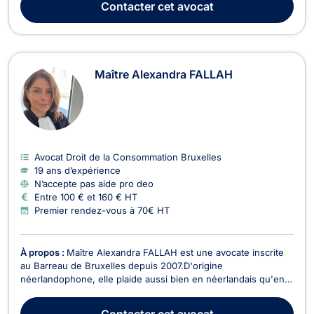
Contacter
cet avocat
stupéfiants, délit de fuite,...) ;En dro...
Maître Alexandra FALLAH
Avocat Droit de la Consommation Bruxelles
19 ans d’expérience
N’accepte pas aide pro deo
Entre 100 € et 160 € HT
Premier rendez-vous à 70€ HT
À propos :
Maître Alexandra FALLAH est une avocate inscrite
au Barreau de Bruxelles depuis 2007.D'origine
néerlandophone, elle plaide aussi bien en néerlandais qu'en
français. Elle intervient en droit de l'immobilier, en droit du
voisinage, en droit de la circulation routière, en droit des
Contacter
cet avocat