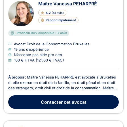
Maître Vanessa PEHARPRÉ
4.2
(
41 avis
)
Répond rapidement
Prochain RDV disponible :
7 août
Avocat Droit de la Consommation Bruxelles
19 ans d’expérience
N’accepte pas aide pro deo
100 € HTVA (121,00 € TVAC)
À propos :
Maître Vanessa PEHARPRÉ est avocate à Bruxelles
et elle exerce en droit de la famille, en droit pénal et en droit
des étrangers, droit civil et droit de la consommation. Maître
Vanessa PEHARPRÉ pourra vous conseiller en droit de la
famille, notamment pour les dossiers portant sur la séparation,
Contacter
cet avocat
le divorce, la liquidation du...