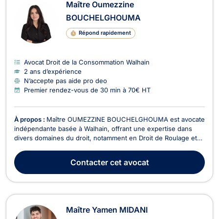
Maître Oumezzine
BOUCHELGHOUMA
Répond rapidement
Avocat Droit de la Consommation Walhain
2 ans d’expérience
N’accepte pas aide pro deo
Premier rendez-vous de 30 min à 70€ HT
À propos :
Maître OUMEZZINE BOUCHELGHOUMA est avocate
indépendante basée à Walhain, offrant une expertise dans
divers domaines du droit, notamment en Droit de Roulage et
Permis de conduire, Droit Civil, Baux Commerciaux,
Recouvrement de créance - Saisie - Procédure d’exécution,
Contacter
cet avocat
Contentieux Fiscal et Droit des Assurances. En Droit de R...
Maître Yamen MIDANI