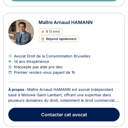
Maître Arnaud HAMANN
5
(
3 avis
)
Répond rapidement
Avocat Droit de la Consommation Bruxelles
14 ans d’expérience
N’accepte pas aide pro deo
Premier rendez-vous payant de 1h
À propos :
Maître Arnaud HAMANN est avocat indépendant
basé à Woluwe-Saint-Lambert, offrant une expertise dans
plusieurs domaines du droit, notamment le droit commercial, le
droit de la consommation, le droit de la construction, le droit
économique, ainsi que le droit bancaire et boursier. En tant
Contacter
cet avocat
qu'avocat, Maître HAMANN accompagne t...