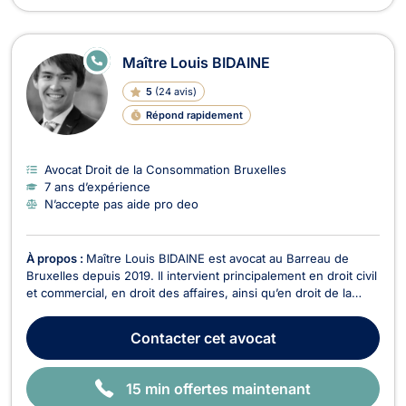
E
Maître Louis BIDAINE
N
LI
5
(
24 avis
)
G
N
Répond rapidement
E
Avocat Droit de la Consommation Bruxelles
7 ans d’expérience
N’accepte pas aide pro deo
À propos :
Maître Louis BIDAINE est avocat au Barreau de
Bruxelles depuis 2019. Il intervient principalement en droit civil
et commercial, en droit des affaires, ainsi qu’en droit de la
propriété intellectuelle. En droit des affaires et droit des
sociétés, il accompagne entrepreneurs et entreprises dans la
Contacter
cet avocat
rédaction de contrats, la st...
15 min offertes maintenant