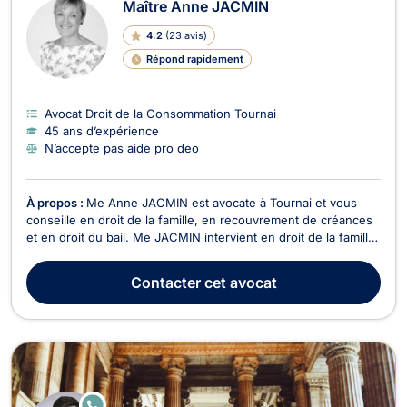
Maître Anne JACMIN
4.2
(
23 avis
)
Répond rapidement
Avocat Droit de la Consommation Tournai
45 ans d’expérience
N’accepte pas aide pro deo
À propos :
Me Anne JACMIN est avocate à Tournai et vous
conseille en droit de la famille, en recouvrement de créances
et en droit du bail. Me JACMIN intervient en droit de la famille
dans les affaires concernant les divorces à l'amiable ou en
contentieux, la cohabitation légale ou de fait, la liquidation du
Contacter
cet avocat
patrimoine, la filiation, l...
E