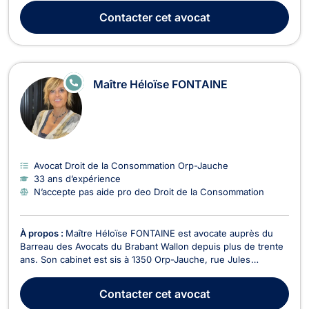
anglais, ce qui lui permet d’accompagner efficacement une
Contacter
cet avocat
clientèle locale et internationale. Maîtr...
E
Maître Héloïse FONTAINE
N
LI
G
N
E
Avocat Droit de la Consommation Orp-Jauche
33 ans d’expérience
N’accepte pas aide pro deo Droit de la Consommation
À propos :
Maître Héloïse FONTAINE est avocate auprès du
Barreau des Avocats du Brabant Wallon depuis plus de trente
ans. Son cabinet est sis à 1350 Orp-Jauche, rue Jules
Hagnoul, 65. Elle opère principalement dans les matières liées
aux accidents de roulage ou autres , à l' indemnisation de
Contacter
cet avocat
dommages corporels , en droit de la famille...