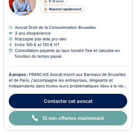
5
(
9 avis
)
G
N
Répond rapidement
E
Avocat Droit de la Consommation Bruxelles
3 ans d’expérience
N’accepte pas aide pro deo
Entre 100 € et 130 € HT
Consultation payante au taux horaire fixé et calculée en
fonction du temps passé
À propos :
FRANCAIS Avocat inscrit aux Barreaux de Bruxelles
et de Paris, j'accompagne les entreprises, dirigeants et
indépendants dans toutes leurs problématiques liées à la vie
des affaires. Déterminé et animé par l'esprit entrepreneurial,
je mets mon expertise au service de mes clients avec deux
Contacter
cet avocat
engagements constants : réactivité e...
15 min offertes maintenant