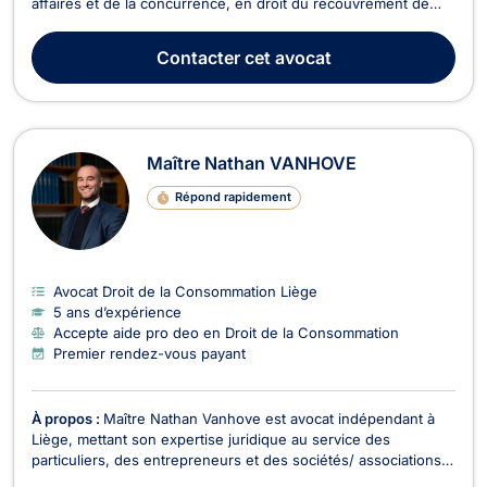
affaires et de la concurrence, en droit du recouvrement de
créance, saisie et procédure d’exécution, en droit fiscal et
droit douanier, en droit des sociétés ainsi qu’en droit des
Contacter
cet avocat
garanties, des sûretés et des mes...
Maître Nathan VANHOVE
Répond rapidement
Avocat Droit de la Consommation Liège
5 ans d’expérience
Accepte aide pro deo en Droit de la Consommation
Premier rendez-vous payant
À propos :
Maître Nathan Vanhove est avocat indépendant à
Liège, mettant son expertise juridique au service des
particuliers, des entrepreneurs et des sociétés/ associations
sans but lucratif. Il intervient en français, en italien et en