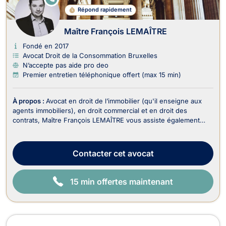
N
Répond rapidement
LI
G
N
Maître François LEMAÎTRE
E
Fondé en 2017
Avocat Droit de la Consommation Bruxelles
N’accepte pas aide pro deo
Premier entretien téléphonique offert (max 15 min)
À propos :
Avocat en droit de l’immobilier (qu'il enseigne aux
agents immobiliers), en droit commercial et en droit des
contrats, Maître François LEMAÎTRE vous assiste également
dans le recouvrement de vos créances et droit judiciaire (litiges
civils). En droit de l’immobilier, il traite : - Les dossiers en
matière de baux portant sur...
Contacter
cet avocat
15 min offertes maintenant