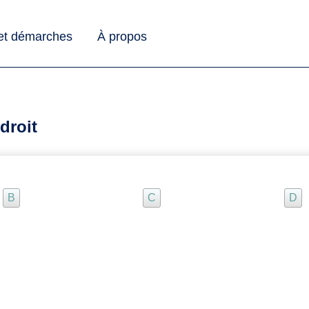
 et démarches
À propos
droit
B
C
D