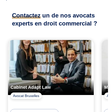
Contactez
un de nos avocats
experts en droit commercial ?
Cabinet Adapt Law
Ma
Avocat Bruxelles
Avo