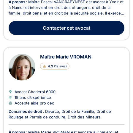
À propos :
Maître Pascal VANCRAEYNEST est avocat à Yvoir et
à Namur et intervient en droit des étrangers, droit de la
famille, droit pénal et en droit de la sécurité sociale. Il exerce
en droit des étrangers et de la nationalité, en ce qui concerne
les demandes d'asile, de VISA, de regroupement familial,
Contacter
cet avocat
d'admission au séjour sur le t...
Maître Marie VROMAN
4.3
(
12 avis
)
Avocat Charleroi
6000
19 ans d’expérience
Accepte aide pro deo
Domaines de droit :
Divorce
Droit de la Famille
Droit de
Roulage et Permis de conduire
Droit des Mineurs
À propos :
Maître Marie VROMAN est avocate à Charleroi et