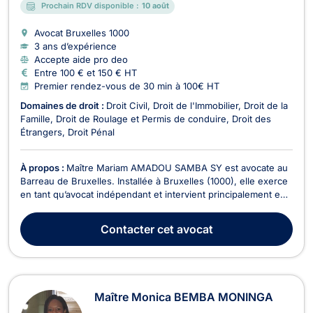
Prochain RDV disponible :
10 août
Avocat Bruxelles
1000
3 ans d’expérience
Accepte aide pro deo
Entre 100 € et 150 € HT
Premier rendez-vous de 30 min à 100€ HT
Domaines de droit :
Droit Civil
Droit de l'Immobilier
Droit de la
Famille
Droit de Roulage et Permis de conduire
Droit des
Étrangers
Droit Pénal
À propos :
Maître Mariam AMADOU SAMBA SY est avocate au
Barreau de Bruxelles. Installée à Bruxelles (1000), elle exerce
en tant qu’avocat indépendant et intervient principalement en
droit immobilier, droit de la famille, droits des étrangers, droit
de roulage et permis de conduire, et droit pénal. Avocat
Contacter
cet avocat
vérifié, elle propose un accom...
Maître Monica BEMBA MONINGA