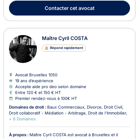
du Royaume. Maître Eugène DENANYOH intervient en droit de
Contacter
cet avocat
la faillite, pour les procédures sur aveu ou s...
Maître Cyril COSTA
Répond rapidement
Avocat Bruxelles
1050
19 ans d’expérience
Accepte aide pro deo selon domaine
Entre 120 € et 150 € HT
Premier rendez-vous à 100€ HT
Domaines de droit :
Baux Commerciaux
Divorce
Droit Civil
Droit collaboratif - Médiation - Arbitrage
Droit de l'Immobilier
+ 6 Domaines
À propos :
Maître Cyril COSTA est avocat à Bruxelles et il