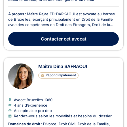
À propos :
Maître Rajae ED-DARKAOUI est avocate au barreau
de Bruxelles, exerçant principalement en Droit de la Famille
avec des compétences en Droit des Étrangers, Droit de la
Sécurité Sociale ainsi qu'en Droit Pénal. Avec une approche à
la fois rigoureuse et humaine, Maître ED-DARKAOUI s'engage
Contacter
cet avocat
à accompagner ses clients à travers de...
Maître Dina SAFRAOUI
Répond rapidement
Avocat Bruxelles
1060
4 ans d’expérience
Accepte aide pro deo
Rendez-vous selon les modalités et besoins du dossier.
Domaines de droit :
Divorce
Droit Civil
Droit de la Famille