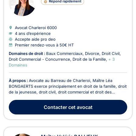
Répond rapidement
Avocat Charleroi
6000
4 ans d’expérience
Accepte aide pro deo
Premier rendez-vous à 50€ HT
Domaines de droit :
Baux Commerciaux
Divorce
Droit Civil
Droit Commercial - Concurrence
Droit de la Famille
+ 3
Domaines
À propos :
Avocate au Barreau de Charleroi, Maître Léa
BONGAERTS exerce principalement en droit de la famille, droit
de la jeunesse, droit civil, droit commercial et droit des
entreprises. Titulaire d’un Master en droit obtenu à
l’UCLouvain, elle a également suivi avec succès le certificat
Contacter
cet avocat
universitaire en « Gestion de la restructurat...