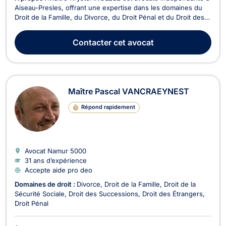
Aiseau-Presles, offrant une expertise dans les domaines du
Droit de la Famille, du Divorce, du Droit Pénal et du Droit des
Mineurs. Forte d'une expérience de plus de 13 ans, elle est
reconnue pour son sérieux et sa rigueur dans le traitement
Contacter
cet avocat
des affaires juridiques. En Droit...
Maître Pascal VANCRAEYNEST
Répond rapidement
Avocat Namur
5000
31 ans d’expérience
Accepte aide pro deo
Domaines de droit :
Divorce
Droit de la Famille
Droit de la
Sécurité Sociale
Droit des Successions
Droit des Étrangers
Droit Pénal