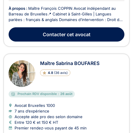
À propos :
Maître François COPPIN Avocat indépendant au
Barreau de Bruxelles📍 Cabinet à Saint-Gilles | Langues
parlées : français & anglais Domaines d’intervention : Droit de
la famille : divorce amiable ou contentieux, séparation, autorité
parentale, pension alimentaire, garde d’enfants, etc. Droit
Contacter
cet avocat
immobilier : baux d’habitation,...
Maître Sabrina BOUFARES
4.8
(
36 avis
)
Prochain RDV disponible :
26 août
Avocat Bruxelles
1000
7 ans d’expérience
Accepte aide pro deo selon domaine
Entre 120 € et 150 € HT
Premier rendez-vous payant de 45 min