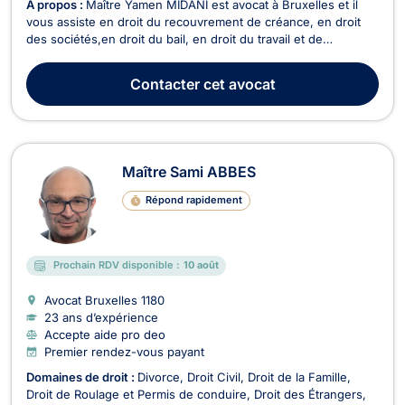
À propos :
Maître Yamen MIDANI est avocat à Bruxelles et il
vous assiste en droit du recouvrement de créance, en droit
des sociétés,en droit du bail, en droit du travail et de
l’immobilier ainsi qu’en droit commercial général, des affaires
et de la concurrence. Il peut vous recevoir ou vous conseiller
Contacter
cet avocat
en appel/visioconférence. Pour ce...
Maître Sami ABBES
Répond rapidement
Prochain RDV disponible :
10 août
Avocat Bruxelles
1180
23 ans d’expérience
Accepte aide pro deo
Premier rendez-vous payant
Domaines de droit :
Divorce
Droit Civil
Droit de la Famille
Droit de Roulage et Permis de conduire
Droit des Étrangers