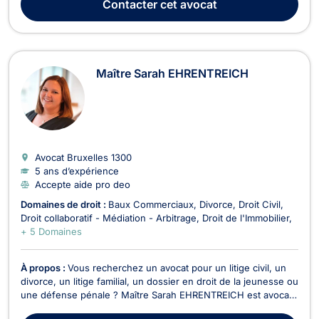
Contacter
cet avocat
centrée sur les situations qui exigent à la fo...
Maître Sarah EHRENTREICH
Avocat Bruxelles
1300
5 ans d’expérience
Accepte aide pro deo
Domaines de droit :
Baux Commerciaux
Divorce
Droit Civil
Droit collaboratif - Médiation - Arbitrage
Droit de l'Immobilier
+ 5 Domaines
À propos :
Vous recherchez un avocat pour un litige civil, un
divorce, un litige familial, un dossier en droit de la jeunesse ou
une défense pénale ? Maître Sarah EHRENTREICH est avocate
à Wavre, inscrite au Barreau du Brabant Wallon mais vous