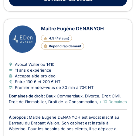
cadre de situations juridiques liées à ces matières. ...
Maître Eugène DENANYOH
4.9
(
49 avis
)
Répond rapidement
Avocat Waterloo
1410
11 ans d’expérience
Accepte aide pro deo
Entre 130 € et 200 € HT
Premier rendez-vous de 30 min à 70€ HT
Domaines de droit :
Baux Commerciaux
Divorce
Droit Civil
Droit de l'Immobilier
Droit de la Consommation
+ 10 Domaines
À propos :
Maître Eugène DENANYOH est avocat inscrit au
Barreau du Brabant Wallon. Son cabinet est installé à
Waterloo. Pour les besoins de ses clients, il se déplace à
Bruxelles ou en Wallonie et devant tous les cours et tribunaux