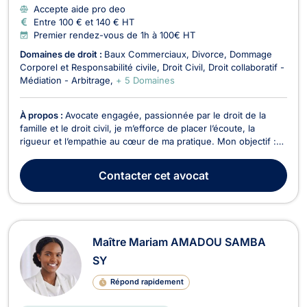
Accepte aide pro deo
Entre 100 € et 140 € HT
Premier rendez-vous de 1h à 100€ HT
Domaines de droit :
Baux Commerciaux
Divorce
Dommage
Corporel et Responsabilité civile
Droit Civil
Droit collaboratif -
Médiation - Arbitrage
+ 5 Domaines
À propos :
Avocate engagée, passionnée par le droit de la
famille et le droit civil, je m’efforce de placer l’écoute, la
rigueur et l’empathie au cœur de ma pratique. Mon objectif :
vous accompagner avec humanité dans les moments
sensibles, tout en vous apportant des solutions juridiques
Contacter
cet avocat
concrètes et personnalisées. Formée aux modes a...
Maître Mariam AMADOU SAMBA
SY
Répond rapidement