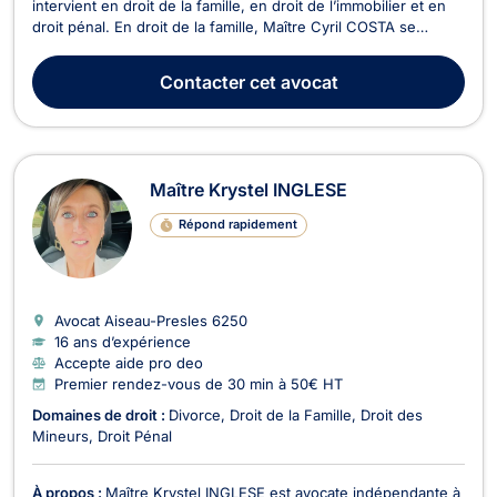
intervient en droit de la famille, en droit de l’immobilier et en
droit pénal. En droit de la famille, Maître Cyril COSTA se
charge des procédures de divorce à l'amiable ou contentieux,
de cohabitation légale, de filiation, de droit de garde et de
Contacter
cet avocat
droit de visite, de pension a...
Maître Krystel INGLESE
Répond rapidement
Avocat Aiseau-Presles
6250
16 ans d’expérience
Accepte aide pro deo
Premier rendez-vous de 30 min à 50€ HT
Domaines de droit :
Divorce
Droit de la Famille
Droit des
Mineurs
Droit Pénal
À propos :
Maître Krystel INGLESE est avocate indépendante à