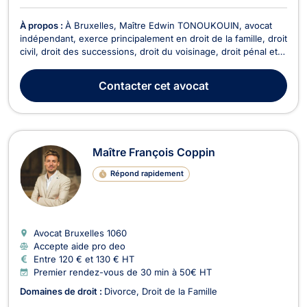
À propos :
À Bruxelles, Maître Edwin TONOUKOUIN, avocat
indépendant, exerce principalement en droit de la famille, droit
civil, droit des successions, droit du voisinage, droit pénal et
droit de l’immobilier. Il met ses compétences au service de ses
clients afin de les accompagner dans des situations juridiques
Contacter
cet avocat
diverses et d’assurer l...
Maître François Coppin
Répond rapidement
Avocat Bruxelles
1060
Accepte aide pro deo
Entre 120 € et 130 € HT
Premier rendez-vous de 30 min à 50€ HT
Domaines de droit :
Divorce
Droit de la Famille