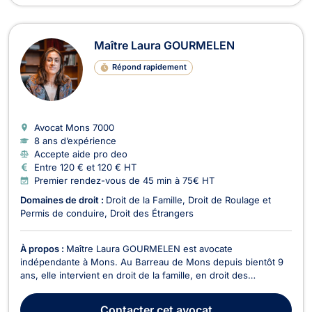
Maître Laura GOURMELEN
Répond rapidement
Avocat Mons
7000
8 ans d’expérience
Accepte aide pro deo
Entre 120 € et 120 € HT
Premier rendez-vous de 45 min à 75€ HT
Domaines de droit :
Droit de la Famille
Droit de Roulage et
Permis de conduire
Droit des Étrangers
À propos :
Maître Laura GOURMELEN est avocate
indépendante à Mons. Au Barreau de Mons depuis bientôt 9
ans, elle intervient en droit de la famille, en droit des
étrangers ainsi qu’en droit de roulage et permis de conduire.
Elle vous accompagne avec sérieux et vous conseille dans le
Contacter
cet avocat