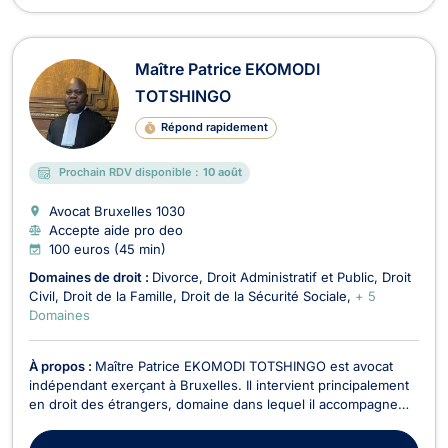
Maître Patrice EKOMODI
TOTSHINGO
Répond rapidement
Prochain RDV disponible :
10 août
Avocat Bruxelles
1030
Accepte aide pro deo
100 euros (45 min)
Domaines de droit :
Divorce
Droit Administratif et Public
Droit
Civil
Droit de la Famille
Droit de la Sécurité Sociale
+ 5
Domaines
À propos :
Maître Patrice EKOMODI TOTSHINGO est avocat
indépendant exerçant à Bruxelles. Il intervient principalement
en droit des étrangers, domaine dans lequel il accompagne
les particuliers confrontés à des démarches de séjour,
d’immigration et de mobilité en Belgique. Son activité est