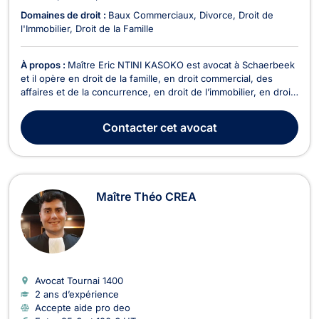
Domaines de droit :
Baux Commerciaux
Divorce
Droit de
l'Immobilier
Droit de la Famille
À propos :
Maître Eric NTINI KASOKO est avocat à Schaerbeek
et il opère en droit de la famille, en droit commercial, des
affaires et de la concurrence, en droit de l’immobilier, en droit
pénal et en droit des étrangers et de la nationalité. Maître Eric
NTINI KASOKO intervient en droit de la famille pour les
Contacter
cet avocat
divorces à l'amiable ou con...
Maître Théo CREA
Avocat Tournai
1400
2 ans d’expérience
Accepte aide pro deo