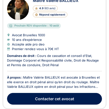
Maître Valérie BALLIEUX
4.9
(
63 avis
)
Répond rapidement
Prochain RDV disponible :
10 août
Avocat Bruxelles
1000
10 ans d’expérience
Accepte aide pro deo
Premier rendez-vous à 70€ HT
Domaines de droit :
Cours de cassation et conseil d'Etat
Dommage Corporel et Responsabilité civile
Droit de Roulage
et Permis de conduire
Droit Pénal
À propos :
Maître Valérie BALLIEUX est avocate à Bruxelles et
elle exerce en droit pénal ainsi qu’en droit du roulage. Maître
Valérie BALLIEUX opère en droit pénal pour les infractions
contre les biens (destruction, recel, usage de faux, extorsion,
destruction, blanchiment, escroquerie, corruption, vol, fraude
Contacter
cet avocat
informatique, etc.) ou c...