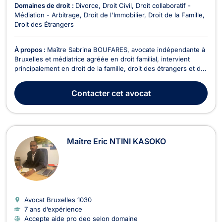
Domaines de droit :
Divorce
Droit Civil
Droit collaboratif -
Médiation - Arbitrage
Droit de l'Immobilier
Droit de la Famille
Droit des Étrangers
À propos :
Maître Sabrina BOUFARES, avocate indépendante à
Bruxelles et médiatrice agréée en droit familial, intervient
principalement en droit de la famille, droit des étrangers et de
la nationalité, ainsi qu’en droit des baux d’habitation. Elle
accompagne ses clients avec bienveillance, écoute, rigueur, et
Contacter
cet avocat
efficacité, afin de propos...
Maître Eric NTINI KASOKO
Avocat Bruxelles
1030
7 ans d’expérience
Accepte aide pro deo selon domaine