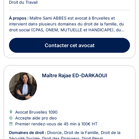
Droit du Travail
À propos :
Maître Sami ABBES est avocat à Bruxelles et
intervient dans plusieurs domaines du droit de la famille, du
droit social (CPAS, ONEM, MUTUELLE et HANDICAPE), du
droit des étrangers et du droit civil. Maître Sami ABBES vous
accompagne dans la constitution des demandes de mariages,
Contacter
cet avocat
des cohabitations légales, des séparations et ...
Maître Rajae ED-DARKAOUI
Avocat Bruxelles
1090
Accepte aide pro deo
Premier rendez-vous de 45 min à 100€ HT
Domaines de droit :
Divorce
Droit de la Famille
Droit de la
Sécurité Sociale
Droit des Étrangers
Droit Pénal