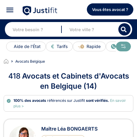
Vous êtes avocat ?
Aide de l'État
Tarifs
Rapide
En ligne
Avocats Belgique
418
Avocats et Cabinets d'Avocats
en Belgique (14)
100% des avocats
référencés sur Justifit
sont vérifiés.
En savoir
plus >
Avocats et Cabinets d'Avocats en B
Maître Léa BONGAERTS