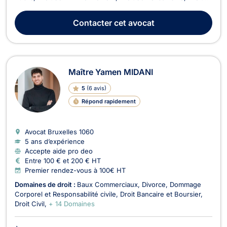
du Voisinage, et Droit de l'Immobilier. Avec une approche
fiable et professionnelle, Maître BAUDOUX s'engage à fournir
Contacter
cet avocat
des conseils juridiques de qualit...
Maître Yamen MIDANI
5
(
6 avis
)
Répond rapidement
Avocat Bruxelles
1060
5 ans d’expérience
Accepte aide pro deo
Entre 100 € et 200 € HT
Premier rendez-vous à 100€ HT
Domaines de droit :
Baux Commerciaux
Divorce
Dommage
Corporel et Responsabilité civile
Droit Bancaire et Boursier
Droit Civil
+ 14 Domaines