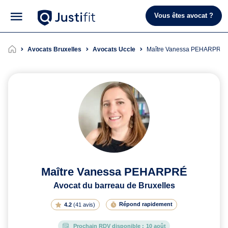
Vous êtes avocat ?
Avocats Bruxelles
Avocats Uccle
Maître Vanessa PEHARPRÉ
Maître Vanessa PEHARPRÉ
Avocat du barreau de Bruxelles
Répond rapidement
4.2
(
41 avis
)
Prochain RDV disponible :
10 août