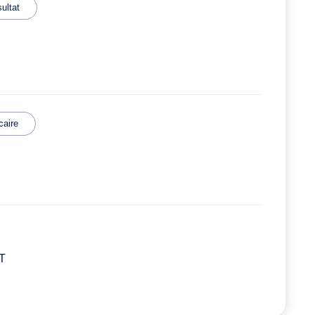
ultat
caire
HT