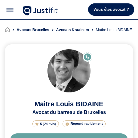
Vous êtes avocat ?
Avocats Bruxelles
Avocats Kraainem
Maître Louis BIDAINE
E
N
LI
G
N
E
Maître Louis BIDAINE
Avocat du barreau de Bruxelles
Répond rapidement
5
(
24 avis
)