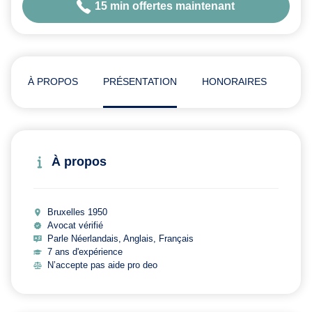
15 min offertes maintenant
À PROPOS
PRÉSENTATION
HONORAIRES
ADR
À propos
Bruxelles 1950
Avocat vérifié
Parle Néerlandais, Anglais, Français
7 ans d'expérience
N’accepte pas aide pro deo