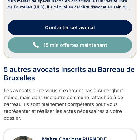
d’un master de spécialisation en droit fiscal à l’Université libre
de Bruxelles (ULB), il a débuté sa carrière d’avocat au sein du
département fiscal d’un cabinet spécialisé en contentieux
judiciaire. Il s’est ensuite formé auprès de feue Me Typhanie
Afschrift, avocate ...
Contacter
cet avocat
15 min offertes maintenant
5 autres avocats inscrits au Barreau de
Bruxelles
Les avocats ci-dessous n'exercent pas à Auderghem
même, mais dans une autre commune rattachée à ce
barreau. Ils sont pleinement compétents pour vous
représenter et réaliser les actes nécessaires à votre
dossier.
Maître Charlotte PURNODE