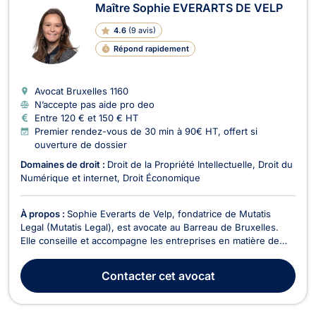
Maître Sophie EVERARTS DE VELP
4.6
(
9 avis
)
Répond rapidement
Avocat Bruxelles
1160
N’accepte pas aide pro deo
Entre 120 € et 150 € HT
Premier rendez-vous de 30 min à 90€ HT, offert si
ouverture de dossier
Domaines de droit :
Droit de la Propriété Intellectuelle
Droit du
Numérique et internet
Droit Économique
À propos :
Sophie Everarts de Velp, fondatrice de Mutatis
Legal (Mutatis Legal), est avocate au Barreau de Bruxelles.
Elle conseille et accompagne les entreprises en matière de
propriété intellectuelle (droit d’auteur, marques, dessins et
modèles), de droit des technologies (intelligence artificielle,
Contacter
cet avocat
sites internet, e-commerce, contr...