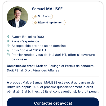
Samuel MALISSE
5
(
12 avis
)
Répond rapidement
Avocat Bruxelles
1000
7 ans d’expérience
Accepte aide pro deo selon domaine
Entre 130 € et 150 € HT
Premier rendez-vous de 1h à 80€ HT, offert si ouverture
de dossier
Domaines de droit :
Droit de Roulage et Permis de conduire
Droit Pénal
Droit Pénal des Affaires
À propos :
Maître Samuel MALISSE est avocat au barreau de
Bruxelles depuis 2019 et pratique quotidiennement le droit
pénal général (crimes, délits et contraventions), le droit pénal
des affaires (blanchiment, abus de biens sociaux,
escroquerie, faux et usage de faux, corruption, criminalité
Contacter
cet avocat
économique et financière...) ainsi que le dr...