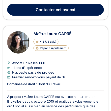
charge les dossiers relatifs à la vente ou la location d'un bien
immeuble (baux d’habitation ou commerciaux), et plus
Contacter
cet avocat
généralement, pour tout acte ...
Maître Laura CARRÉ
4.8
(
78 avis
)
Répond rapidement
Avocat Bruxelles
1160
11 ans d’expérience
N’accepte pas aide pro deo
Premier rendez-vous payant de 1h
Domaines de droit :
Droit du Travail
À propos :
Maître Laura CARRÉ est avocate au barreau de
Bruxelles depuis octobre 2015 et pratique exclusivement le
droit social aussi bien au service des particuliers que des
entreprises. Impliquée et à l'écoute, elle est en mesure de