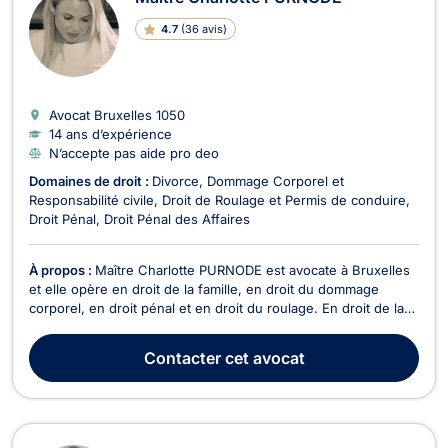
4.7
(
36 avis
)
Avocat Bruxelles
1050
14 ans d’expérience
N’accepte pas aide pro deo
Domaines de droit :
Divorce
Dommage Corporel et
Responsabilité civile
Droit de Roulage et Permis de conduire
Droit Pénal
Droit Pénal des Affaires
À propos :
Maître Charlotte PURNODE est avocate à Bruxelles
et elle opère en droit de la famille, en droit du dommage
corporel, en droit pénal et en droit du roulage. En droit de la
famille, Maître Charlotte PURNODE vous épaule lors de votre
procédure de divorce contentieux ou à l’amiable. Elle traite
Contacter
cet avocat
également les litiges relatifs à ...