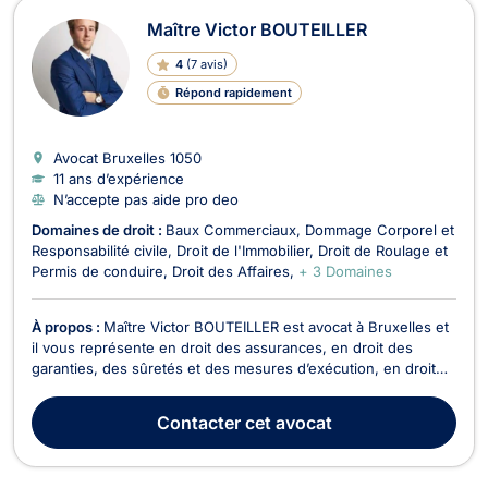
Maître Victor BOUTEILLER
4
(
7 avis
)
Répond rapidement
Avocat Bruxelles
1050
11 ans d’expérience
N’accepte pas aide pro deo
Domaines de droit :
Baux Commerciaux
Dommage Corporel et
Responsabilité civile
Droit de l'Immobilier
Droit de Roulage et
Permis de conduire
Droit des Affaires
+ 3 Domaines
À propos :
Maître Victor BOUTEILLER est avocat à Bruxelles et
il vous représente en droit des assurances, en droit des
garanties, des sûretés et des mesures d’exécution, en droit
de l’immobilier, en droit du voisinage ainsi qu’en droit de la
vente. Victor BOUTEILLER vous assiste en droit des
Contacter
cet avocat
assurances pour assurer le règlement de vos...