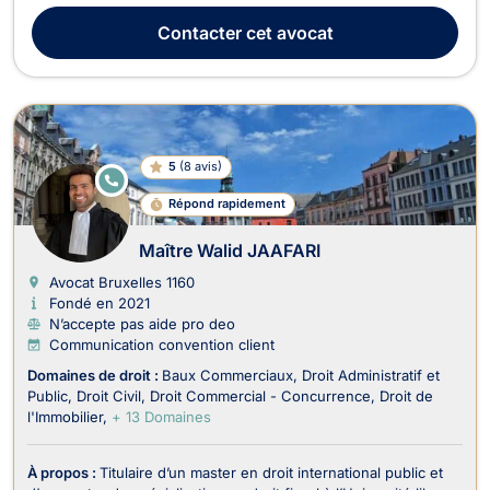
vous éclairer sur toute question relative au droit travail et
Contacter
cet avocat
intervient à tout stade de la relation ...
5
(
8 avis
)
E
N
Répond rapidement
LI
G
N
Maître Walid JAAFARI
E
Avocat Bruxelles
1160
Fondé en 2021
N’accepte pas aide pro deo
Communication convention client
Domaines de droit :
Baux Commerciaux
Droit Administratif et
Public
Droit Civil
Droit Commercial - Concurrence
Droit de
l'Immobilier
+ 13 Domaines
À propos :
Titulaire d’un master en droit international public et