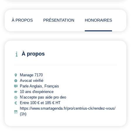
À PROPOS
PRÉSENTATION
HONORAIRES
ADR
À propos
Manage 7170
Avocat vérifié
Parle Anglais, Français
10 ans d'expérience
N’accepte pas aide pro deo
Entre 100 € et 185 € HT
https://www.smartagenda.fr/pro/centrius-ck/rendez-vous/
(1h)