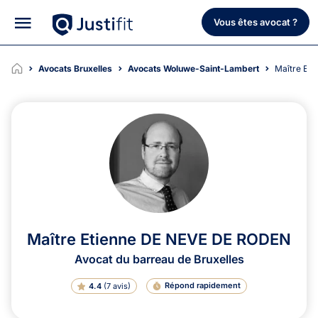
Vous êtes avocat ?
Avocats Bruxelles
Avocats Woluwe-Saint-Lambert
Maître E
Maître Etienne DE NEVE DE RODEN
Avocat du barreau de Bruxelles
Répond rapidement
4.4
(
7 avis
)