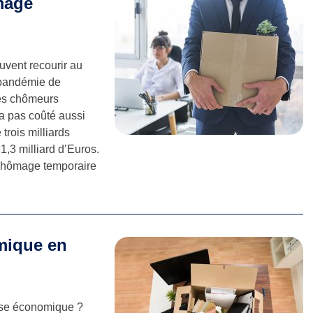
ômage
uvent recourir au
a pandémie de
des chômeurs
’a pas coûté aussi
 trois milliards
1,3 milliard d’Euros.
 chômage temporaire
omique en
ause économique ?