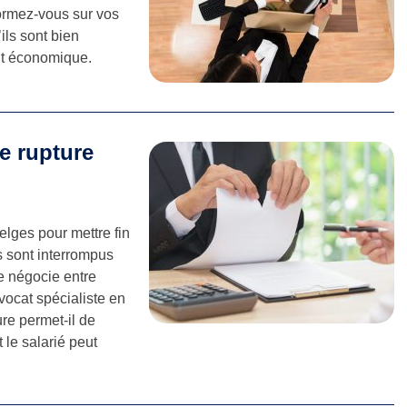
ormez-vous sur vos
’ils sont bien
ent économique.
e rupture
lges pour mettre fin
s sont interrompus
e négocie entre
avocat spécialiste en
ure permet-il de
 le salarié peut