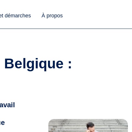
 et démarches
À propos
n Belgique :
avail
ue