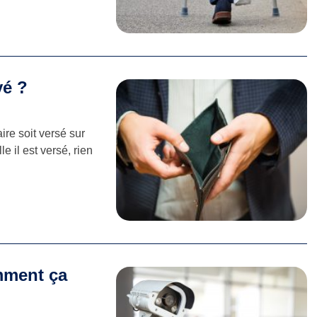
yé ?
re soit versé sur
e il est versé, rien
omment ça