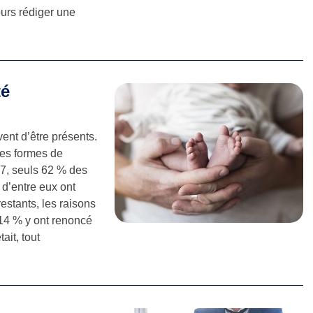
ours rédiger une
té
ent d’être présents.
tes formes de
17, seuls 62 % des
 d’entre eux ont
restants, les raisons
 14 % y ont renoncé
ait, tout