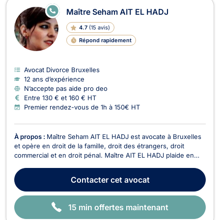
E
Maître Seham AIT EL HADJ
N
LI
4.7
(
15 avis
)
G
N
Répond rapidement
E
Avocat Divorce Bruxelles
12 ans d’expérience
N’accepte pas aide pro deo
Entre 130 € et 160 € HT
Premier rendez-vous de 1h à 150€ HT
À propos :
Maître Seham AIT EL HADJ est avocate à Bruxelles
et opère en droit de la famille, droit des étrangers, droit
commercial et en droit pénal. Maître AIT EL HADJ plaide en
droit de la famille et vous assiste pour tous dossiers relatifs au
divorce à l’amiable ou contentieux, aux partages de
Contacter
cet avocat
succession entre ayants droit, à la co...
15 min offertes maintenant