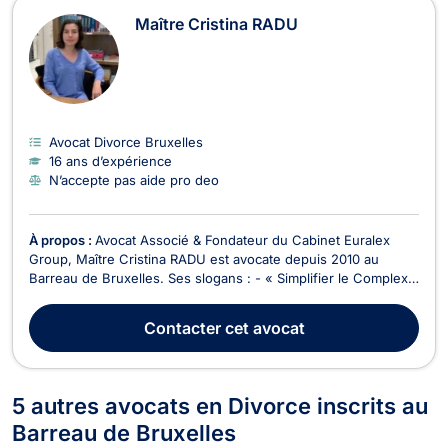
Maître Cristina RADU
Avocat Divorce Bruxelles
16 ans d’expérience
N’accepte pas aide pro deo
À propos :
Avocat Associé & Fondateur du Cabinet Euralex
Group, Maître Cristina RADU est avocate depuis 2010 au
Barreau de Bruxelles. Ses slogans : - « Simplifier le Complexe
» - « Mieux vaut prévenir que guérir » Maître RADU attache
une importance primordiale au service à la Clientèle, et se
Contacter
cet avocat
caractérise par une convivialité dans ...
5 autres avocats en Divorce inscrits au
Barreau de Bruxelles