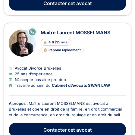
Contacter
cet avocat
d'achèvement, malfaçons...
E
Maître Laurent MOSSELMANS
N
LI
4.6
(
35 avis
)
G
N
Répond rapidement
E
Avocat Divorce Bruxelles
25 ans d’expérience
N’accepte pas aide pro deo
Travaille au sein du
Cabinet d’Avocats SWAN LAW
À propos :
Maître Laurent MOSSELMANS est avocat à
Bruxelles et opère en droit de la famille, en droit commercial
et de la concurrence, en droit du roulage et en droit du bail.
Maître Laurent MOSSELMANS intervient en droit de la famille
si votre dossier relève du divorce, de la cohabitation légale ou
Contacter
cet avocat
de la succession. Il traite égaleme...