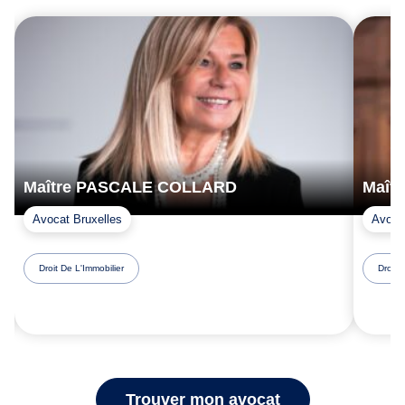
Maître PASCALE COLLARD
Maît
Avocat Bruxelles
Avoca
Droit De L'Immobilier
Droit 
Trouver mon avocat