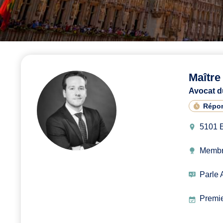
Maîtr
Avocat d
Répo
5101 
Membr
Parle 
Premie