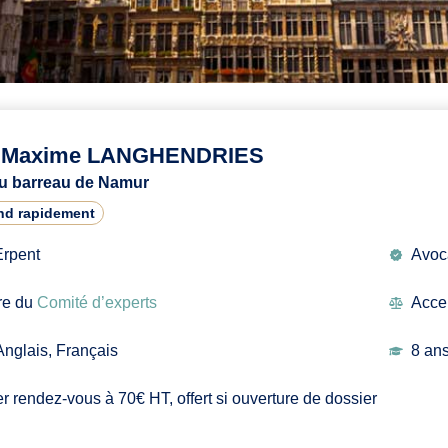
e Maxime LANGHENDRIES
u barreau de Namur
nd rapidement
Erpent
Avoca
e du
Comité d’experts
Acce
Anglais, Français
8 ans
r rendez-vous à 70€ HT, offert si ouverture de dossier