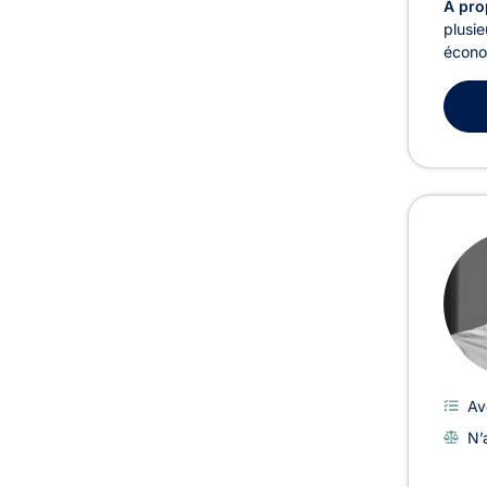
À pro
plusie
écono
Av
N’