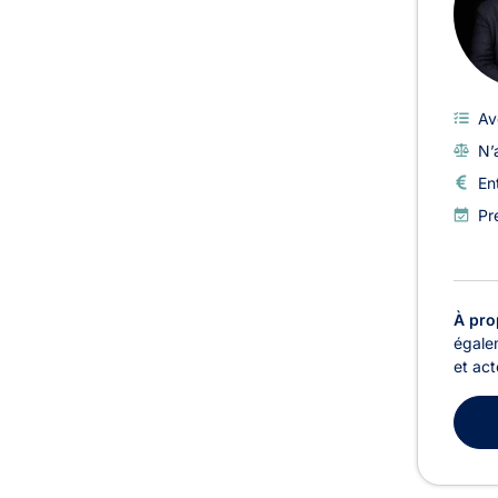
Av
N’
En
Pr
À pro
égale
et act