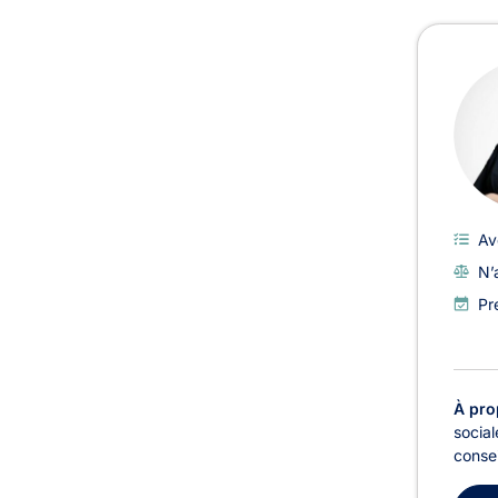
Avoc
Av
N’
Pr
À pro
social
consei