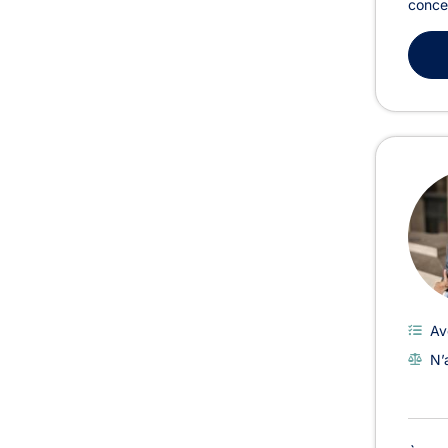
concer
Av
N’