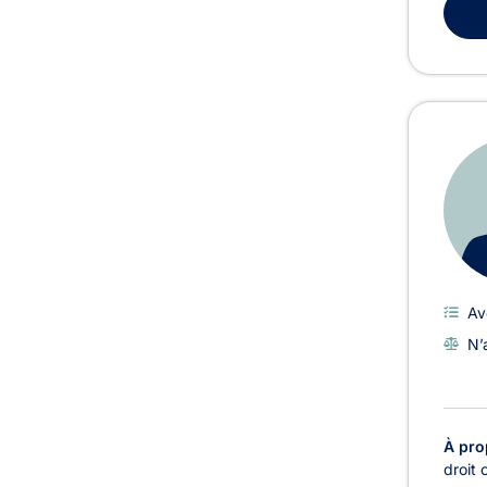
Av
N’
À pro
droit 