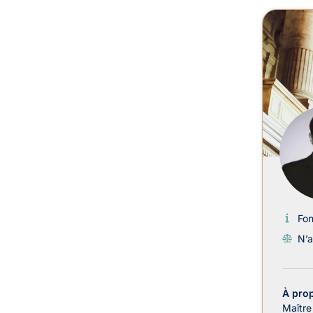
Fo
N’a
À pro
Maître