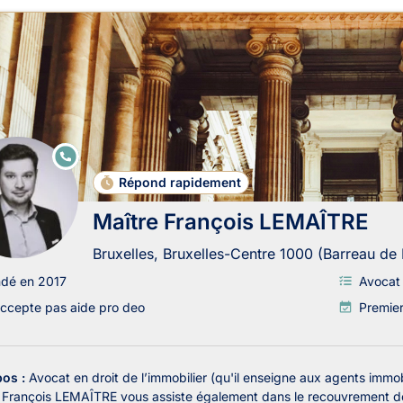
E
N
LI
Répond rapidement
G
N
Maître François LEMAÎTRE
E
Bruxelles, Bruxelles-Centre 1000 (Barreau de 
ndé en 2017
Avocat 
ccepte pas aide pro deo
Premier
pos :
Avocat en droit de l’immobilier (qu'il enseigne aux agents immobi
 François LEMAÎTRE vous assiste également dans le recouvrement de vos