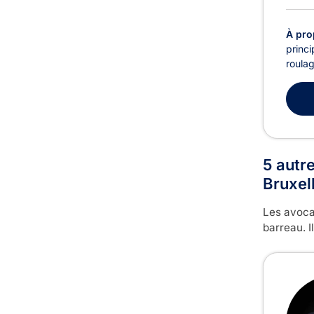
À pro
princi
roulag
5 autr
Bruxel
Les avoca
barreau. I