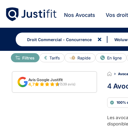
Nos Avocats
Vos droi
Filtres
Tarifs
Rapide
En ligne
Avoca
Avis Google Justifit
4,7
(539 avis)
4
Avoc
100% 
Les avoca
disponible