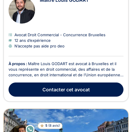
Avocat Droit Commercial - Concurrence Bruxelles
12 ans d’expérience
N’accepte pas aide pro deo
À propos :
Maître Louis GODART est avocat à Bruxelles et il
vous représente en droit commercial, des affaires et de la
concurrence, en droit international et de l’Union européenne,
en droit des nouvelles technologies de l’informatique et de la
communication et en droit de la propriété intellectuelle. Maître
Contacter
cet avocat
Louis GODART vous assiste e...
5
(
8 avis
)
E