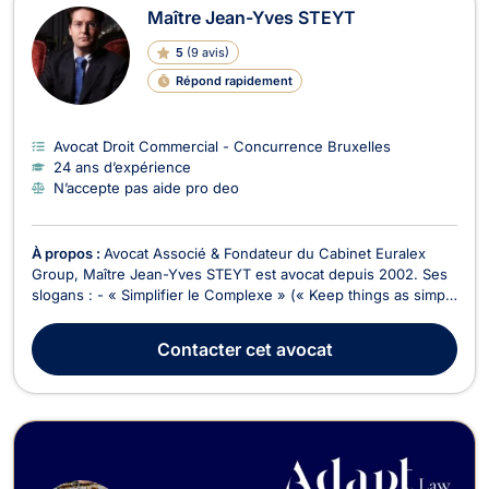
Maître Jean-Yves STEYT
5
(
9 avis
)
Répond rapidement
Avocat Droit Commercial - Concurrence Bruxelles
24 ans d’expérience
N’accepte pas aide pro deo
À propos :
Avocat Associé & Fondateur du Cabinet Euralex
Group, Maître Jean-Yves STEYT est avocat depuis 2002. Ses
slogans : - « Simplifier le Complexe » (« Keep things as simple
as possible, but not one bit simpler”) ; - « Mieux vaut prévenir
que guérir ». Maître Jean-Yves STEYT attache une importance
Contacter
cet avocat
primordiale au service à la ...