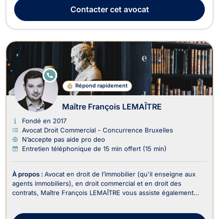
d'engagement académique. Licenciée en droit de l'Université
Contacter
cet avocat
Libre de Bruxelles (2008, distincti...
E
N
Répond rapidement
LI
G
N
Maître François LEMAÎTRE
E
Fondé en 2017
Avocat Droit Commercial - Concurrence Bruxelles
N’accepte pas aide pro deo
Entretien téléphonique de 15 min offert (15 min)
À propos :
Avocat en droit de l’immobilier (qu'il enseigne aux
agents immobiliers), en droit commercial et en droit des
contrats, Maître François LEMAÎTRE vous assiste également
dans le recouvrement de vos créances et droit judiciaire (litiges
civils). En droit de l’immobilier, il traite : - Les dossiers en