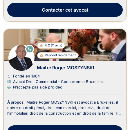
actionnaires, les associations, leurs membres ainsi que les
dirigeants d'entreprise. Son cabinet assure d'ailleurs...
Contacter
cet avocat
4.2
(
11 avis
)
E
N
Répond rapidement
LI
G
N
Maître Roger MOSZYNSKI
E
Fondé en 1984
Avocat Droit Commercial - Concurrence Bruxelles
N’accepte pas aide pro deo
À propos :
Maître Roger MOSZYNSKI est avocat à Bruxelles, il
opère en droit pénal, droit commercial, droit civil, droit de
l'immobilier, droit de la construction et en droit de la famille. Il
travaille en néerlandais, français, anglais et en allemand. Il est
reconnu pour son engagement personnel, sa ténacité et sa
grande combativité d...