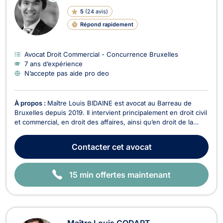
LI
5
(
24 avis
)
G
N
Répond rapidement
E
Avocat Droit Commercial - Concurrence Bruxelles
7 ans d’expérience
N’accepte pas aide pro deo
À propos :
Maître Louis BIDAINE est avocat au Barreau de
Bruxelles depuis 2019. Il intervient principalement en droit civil
et commercial, en droit des affaires, ainsi qu’en droit de la
propriété intellectuelle. En droit des affaires et droit des
sociétés, il accompagne entrepreneurs et entreprises dans la
Contacter
cet avocat
rédaction de contrats, la st...
15 min offertes maintenant
Maître Louis GODART