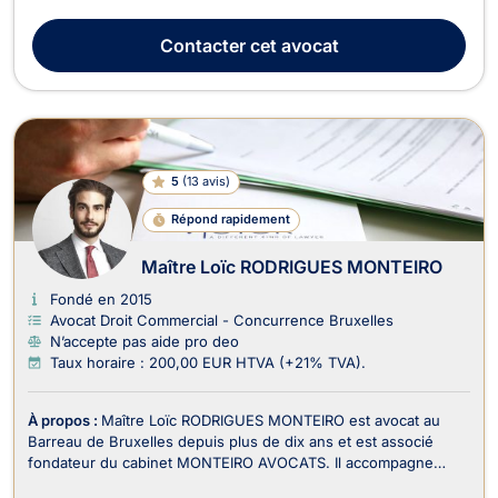
droit des affaires et du droit commercial. Je parle couramment
français, anglais et néerlandais, ce qui me permet
Contacter
cet avocat
d’accompagner efficacement une clientèle dive...
5
(
13 avis
)
Répond rapidement
Maître Loïc RODRIGUES MONTEIRO
Fondé en 2015
Avocat Droit Commercial - Concurrence Bruxelles
N’accepte pas aide pro deo
Taux horaire : 200,00 EUR HTVA (+21% TVA).
À propos :
Maître Loïc RODRIGUES MONTEIRO est avocat au
Barreau de Bruxelles depuis plus de dix ans et est associé
fondateur du cabinet MONTEIRO AVOCATS. Il accompagne
principalement les entrepreneurs, les sociétés, leurs