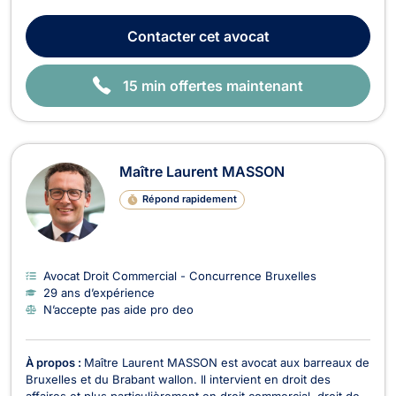
entreprises, droit international, droit européen, droit du
numérique, ainsi qu'en droit douanier. Trilingue en espagnol,
Contacter
cet avocat
français et anglais, Maître ESPINOSA acc...
15 min offertes maintenant
Maître Laurent MASSON
Répond rapidement
Avocat Droit Commercial - Concurrence Bruxelles
29 ans d’expérience
N’accepte pas aide pro deo
À propos :
Maître Laurent MASSON est avocat aux barreaux de
Bruxelles et du Brabant wallon. Il intervient en droit des
affaires et plus particulièrement en droit commercial, droit de