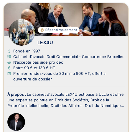
Répond rapidement
LEX4U
Fondé en 1997
Cabinet d’avocats Droit Commercial - Concurrence Bruxelles
N’accepte pas aide pro deo
Entre 90 € et 130 € HT
Premier rendez-vous de 30 min à 90€ HT, offert si
ouverture de dossier
À propos :
Le cabinet d'avocats LEX4U est basé à Uccle et offre
une expertise pointue en Droit des Sociétés, Droit de la
Propriété Intellectuelle, Droit des Affaires, Droit du Numérique
et Internet, ainsi qu'en Droit Commercial - Concurrence et
Recouvrement de créance. LEX4U s'engage à fournir des
conseils juridiques fiables et profes...