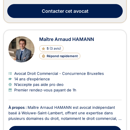
résoudre, Me Matthieu Jardinet accompagne ses clients avec
une approche à la fois stra...
Contacter
cet avocat
Maître Arnaud HAMANN
5
(
3 avis
)
Répond rapidement
Avocat Droit Commercial - Concurrence Bruxelles
14 ans d’expérience
N’accepte pas aide pro deo
Premier rendez-vous payant de 1h
À propos :
Maître Arnaud HAMANN est avocat indépendant
basé à Woluwe-Saint-Lambert, offrant une expertise dans
plusieurs domaines du droit, notamment le droit commercial, le
droit de la consommation, le droit de la construction, le droit
économique, ainsi que le droit bancaire et boursier. En tant