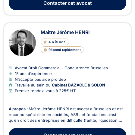
Contacter
cet avocat
qu'avocat, Maître HAMANN accompagne t...
Maître Jérôme HENRI
4.6
(
9 avis
)
Répond rapidement
Avocat Droit Commercial - Concurrence Bruxelles
15 ans d’expérience
N’accepte pas aide pro deo
Travaille au sein du
Cabinet BAZACLE & SOLON
Premier rendez-vous à 225€ HT
À propos :
Maître Jérôme HENRI est avocat à Bruxelles et est
reconnu spécialiste en sociétés, ASBL et fondations ainsi
qu’en droit des entreprises en difficulté (faillite, liquidation,
PRJ). Au carrefour de ces deux domaines, il dispose d’une
grande expertise en matière de responsabilité des