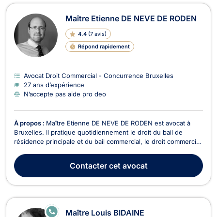
Maître Etienne DE NEVE DE RODEN
4.4
(
7 avis
)
Répond rapidement
Avocat Droit Commercial - Concurrence Bruxelles
27 ans d’expérience
N’accepte pas aide pro deo
À propos :
Maître Etienne DE NEVE DE RODEN est avocat à
Bruxelles. Il pratique quotidiennement le droit du bail de
résidence principale et du bail commercial, le droit commercial,
ainsi que le droit des assurances et de la responsabilité civile,
le droit du roulage et de la réparation du préjudice corporel.
Contacter
cet avocat
Conseillant tant les partic...
E
Maître Louis BIDAINE
N