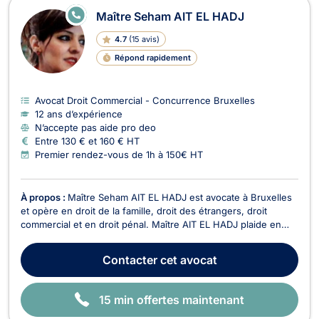
E
Maître Seham AIT EL HADJ
N
LI
4.7
(
15 avis
)
G
N
Répond rapidement
E
Avocat Droit Commercial - Concurrence Bruxelles
12 ans d’expérience
N’accepte pas aide pro deo
Entre 130 € et 160 € HT
Premier rendez-vous de 1h à 150€ HT
À propos :
Maître Seham AIT EL HADJ est avocate à Bruxelles
et opère en droit de la famille, droit des étrangers, droit
commercial et en droit pénal. Maître AIT EL HADJ plaide en
droit de la famille et vous assiste pour tous dossiers relatifs au
divorce à l’amiable ou contentieux, aux partages de
Contacter
cet avocat
succession entre ayants droit, à la co...
15 min offertes maintenant