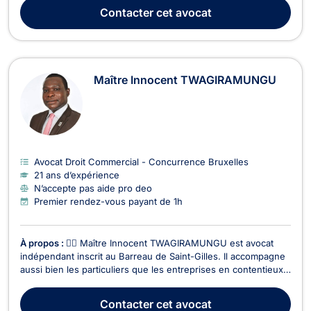
Jordan MABIALA SIAMINA intervient en droit commercial, des
Contacter
cet avocat
affaires et de la concurrence pour les dos...
Maître Innocent TWAGIRAMUNGU
Avocat Droit Commercial - Concurrence Bruxelles
21 ans d’expérience
N’accepte pas aide pro deo
Premier rendez-vous payant de 1h
À propos :
👨‍⚖️ Maître Innocent TWAGIRAMUNGU est avocat
indépendant inscrit au Barreau de Saint-Gilles. Il accompagne
aussi bien les particuliers que les entreprises en contentieux
et conseil juridique, avec une expertise étendue dans
plusieurs branches du droit. 🔹 Domaines d’intervention : ✅
Contacter
cet avocat
Droit des sociétés– Création d’entreprises...