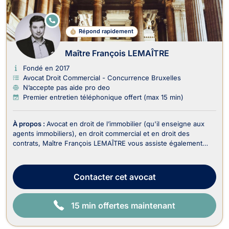
E
N
Répond rapidement
LI
G
N
Maître François LEMAÎTRE
E
Fondé en 2017
Avocat Droit Commercial - Concurrence Bruxelles
N’accepte pas aide pro deo
Premier entretien téléphonique offert (max 15 min)
À propos :
Avocat en droit de l’immobilier (qu'il enseigne aux
agents immobiliers), en droit commercial et en droit des
contrats, Maître François LEMAÎTRE vous assiste également
dans le recouvrement de vos créances et droit judiciaire (litiges
civils). En droit de l’immobilier, il traite : - Les dossiers en
matière de baux portant sur...
Contacter
cet avocat
15 min offertes maintenant