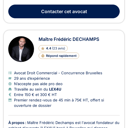
commercial. En droit des sociétés, Maître DEHON vous
accompagne lors de la création et la vie de la société (choix
Contacter
cet avocat
de la structure, apports financiers, structure d...
Maître Frédéric DECHAMPS
4.4
(
23 avis
)
Répond rapidement
Avocat Droit Commercial - Concurrence Bruxelles
29 ans d’expérience
N’accepte pas aide pro deo
Travaille au sein du
LEX4U
Entre 150 € et 300 € HT
Premier rendez-vous de 45 min à 75€ HT, offert si
ouverture de dossier
À propos :
Maître Frédéric Dechamps est l'avocat fondateur du
cabinet d'avocats "LEX4U" basé à Bruxelles qui dispose