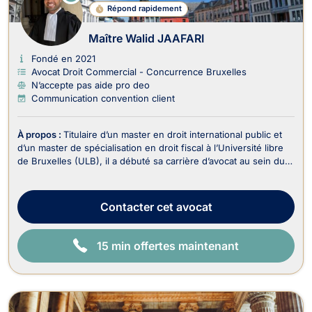
N
Répond rapidement
LI
G
N
Maître Walid JAAFARI
E
Fondé en 2021
Avocat Droit Commercial - Concurrence Bruxelles
N’accepte pas aide pro deo
Communication convention client
À propos :
Titulaire d’un master en droit international public et
d’un master de spécialisation en droit fiscal à l’Université libre
de Bruxelles (ULB), il a débuté sa carrière d’avocat au sein du
département fiscal d’un cabinet spécialisé en contentieux
judiciaire. Il s’est ensuite formé auprès de feue Me Typhanie
Afschrift, avocate ...
Contacter
cet avocat
15 min offertes maintenant