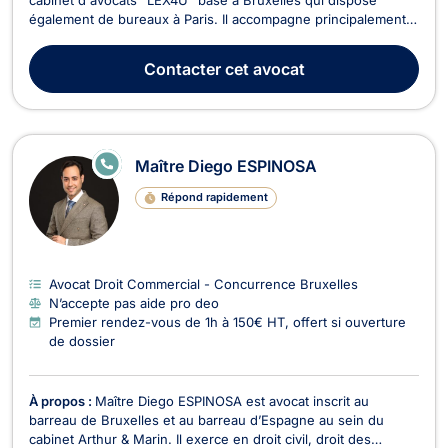
également de bureaux à Paris. Il accompagne principalement
des entrepreneurs, dirigeants de PME, professions
réglementées et acteurs de l’immobilier dans leurs enjeux
Contacter
cet avocat
juridiques, contractuels et stratégiques. Son approc...
E
Maître Diego ESPINOSA
N
LI
Répond rapidement
G
N
E
Avocat Droit Commercial - Concurrence Bruxelles
N’accepte pas aide pro deo
Premier rendez-vous de 1h à 150€ HT, offert si ouverture
de dossier
À propos :
Maître Diego ESPINOSA est avocat inscrit au
barreau de Bruxelles et au barreau d’Espagne au sein du
cabinet Arthur & Marin. Il exerce en droit civil, droit des