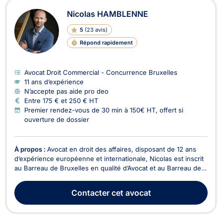
Nicolas HAMBLENNE
5
(
23 avis
)
Répond rapidement
Avocat Droit Commercial - Concurrence Bruxelles
11 ans d’expérience
N’accepte pas aide pro deo
Entre 175 € et 250 € HT
Premier rendez-vous de 30 min à 150€ HT, offert si
ouverture de dossier
À propos :
Avocat en droit des affaires, disposant de 12 ans
d’expérience européenne et internationale, Nicolas est inscrit
au Barreau de Bruxelles en qualité d’Avocat et au Barreau de
Luxembourg en tant qu’Avocat à la Cour. Me Nicolas
HAMBLENNE a fondé le cabinet d'avocats "PRAGMA Law"
Contacter
cet avocat
avec des bureaux à Bruxelles et Luxembourg. Ses ...