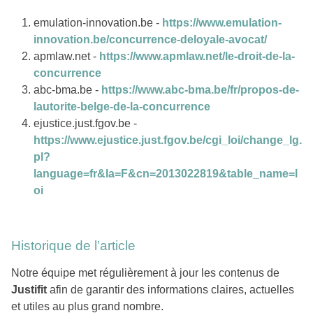
emulation-innovation.be -
https://www.emulation-
innovation.be/concurrence-deloyale-avocat/
apmlaw.net -
https://www.apmlaw.net/le-droit-de-la-
concurrence
abc-bma.be -
https://www.abc-bma.be/fr/propos-de-
lautorite-belge-de-la-concurrence
ejustice.just.fgov.be -
https://www.ejustice.just.fgov.be/cgi_loi/change_lg.
pl?
language=fr&la=F&cn=2013022819&table_name=l
oi
Historique de l’article
Notre équipe met régulièrement à jour les contenus de
Justifit
afin de garantir des informations claires, actuelles
et utiles au plus grand nombre.