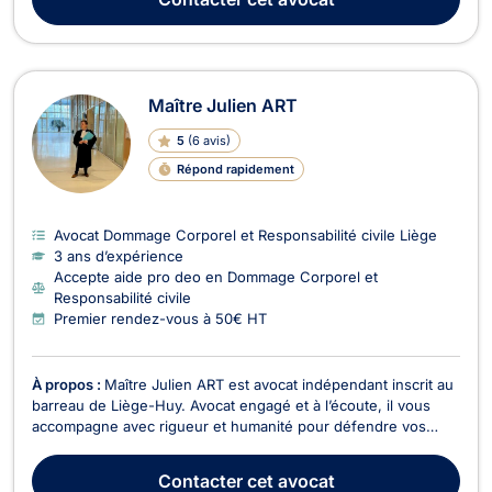
aujourd'hui principalement en droi...
Maître Julien ART
5
(
6 avis
)
Répond rapidement
Avocat Dommage Corporel et Responsabilité civile Liège
3 ans d’expérience
Accepte aide pro deo en Dommage Corporel et
Responsabilité civile
Premier rendez-vous à 50€ HT
À propos :
Maître Julien ART est avocat indépendant inscrit au
barreau de Liège-Huy. Avocat engagé et à l’écoute, il vous
accompagne avec rigueur et humanité pour défendre vos
droits à chaque étape de vos démarches juridiques. Il
intervient notamment en droit civil, droit de la famille, droit des
Contacter
cet avocat
mineurs ainsi qu’en droit pénal. Ses c...