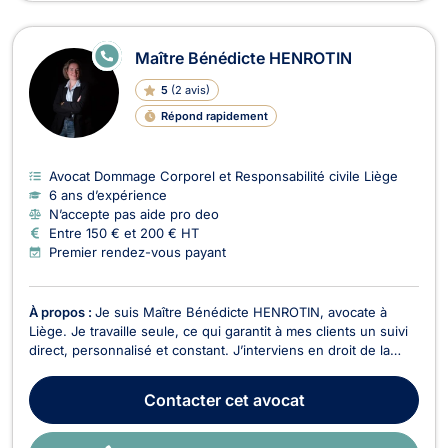
E
Maître Bénédicte HENROTIN
N
LI
5
(
2 avis
)
G
N
Répond rapidement
E
Avocat Dommage Corporel et Responsabilité civile Liège
6 ans d’expérience
N’accepte pas aide pro deo
Entre 150 € et 200 € HT
Premier rendez-vous payant
À propos :
Je suis Maître Bénédicte HENROTIN, avocate à
Liège. Je travaille seule, ce qui garantit à mes clients un suivi
direct, personnalisé et constant. J’interviens en droit de la
santé, droit du dommage corporel, droit pénal, droit des
assurances et droit du travail.En droit de la santé, je défends
Contacter
cet avocat
les victimes d’erreurs médicale...