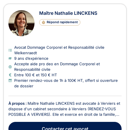
Maître Nathalie LINCKENS
Répond rapidement
Avocat Dommage Corporel et Responsabilité civile
Welkenraedt
9 ans d’expérience
Accepte aide pro deo en Dommage Corporel et
Responsabilité civile
Entre 100 € et 150 € HT
Premier rendez-vous de 1h à 100€ HT, offert si ouverture
de dossier
À propos :
Maître Nathalie LINCKENS est avocate à Verviers et
dispose d'un cabinet secondaire à Verviers (RENDEZ-VOUS
POSSIBLE A VERVIERS). Elle et exerce en droit de la famille,
en droit du dommage corporel, en droit pénal, en droit de
l’immobilier, en droit des garanties des sûretés et des
Contacter
cet avocat