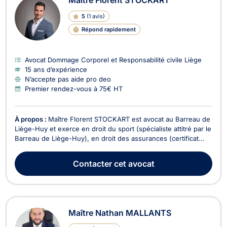
5
(
1 avis
)
Répond rapidement
Avocat Dommage Corporel et Responsabilité civile Liège
15 ans d’expérience
N’accepte pas aide pro deo
Premier rendez-vous à 75€ HT
À propos :
Maître Florent STOCKART est avocat au Barreau de
Liège-Huy et exerce en droit du sport (spécialiste attitré par le
Barreau de Liège-Huy), en droit des assurances (certificat
universitaire UCL), droit de la responsabilité civile
(contractuelle et délictuelle), droit de la construction, droit du
Contacter
cet avocat
dommage corporel (indemnisatio...
Maître Nathan MALLANTS