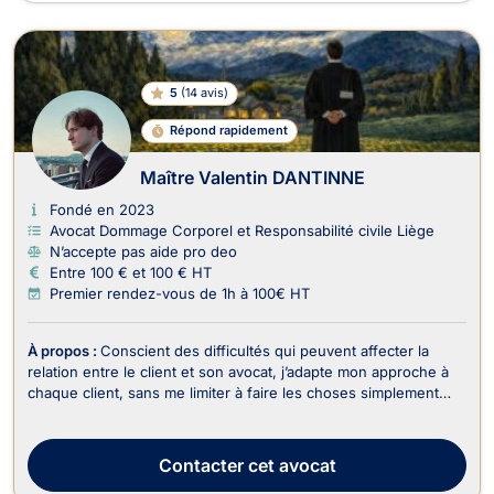
5
(
14 avis
)
Répond rapidement
Maître Valentin DANTINNE
Fondé en 2023
Avocat Dommage Corporel et Responsabilité civile Liège
N’accepte pas aide pro deo
Entre 100 € et 100 € HT
Premier rendez-vous de 1h à 100€ HT
À propos :
Conscient des difficultés qui peuvent affecter la
relation entre le client et son avocat, j’adapte mon approche à
chaque client, sans me limiter à faire les choses simplement
parce que « c’est l’usage », privilégiant une relation fondée sur
la transparence, la prévisibilité, la disponibilité et la
compréhension. C’est pour ...
Contacter
cet avocat