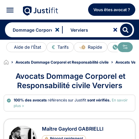
Vous êtes avocat ?
Aide de l'État
Tarifs
Rapide
En ligne
Avocats Dommage Corporel et Responsabilité civile
Avocats Verv
Avocats Dommage Corporel et
Responsabilité civile Verviers
100% des avocats
référencés sur Justifit
sont vérifiés.
En savoir
plus >
Avocats en Dommage Corporel et Res
Maître Gaylord GABRIELLI
Répond rapidement