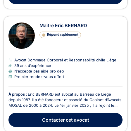
Maître Eric BERNARD
Répond rapidement
Avocat Dommage Corporel et Responsabilité civile Liège
39 ans d’expérience
N’accepte pas aide pro deo
Premier rendez-vous offert
À propos :
Eric BERNARD est avocat au Barreau de Liège
depuis 1987. Il a été fondateur et associé du Cabinet d’Avocats
MOSAL de 2000 à 2024. Le 1er janvier 2025 , il a rejoint le
cabinet d'avocats JAK ( Jammaer & Kriescher )
WWW.AVOCATS-JAK.BE Il est également juge suppléant
Contacter
cet avocat
depuis 1994, d’abord à la Justice de Paix du canton de L...