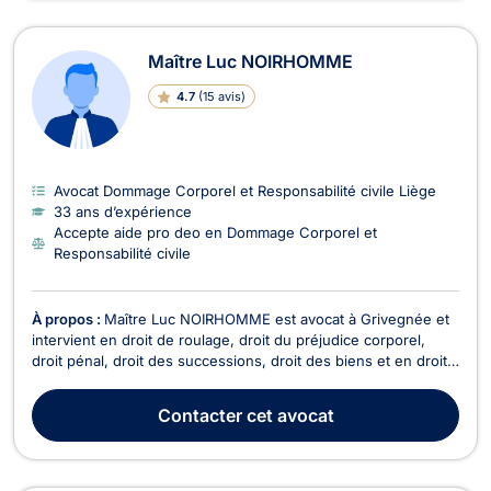
Maître Luc NOIRHOMME
4.7
(
15 avis
)
Avocat Dommage Corporel et Responsabilité civile Liège
33 ans d’expérience
Accepte aide pro deo en Dommage Corporel et
Responsabilité civile
À propos :
Maître Luc NOIRHOMME est avocat à Grivegnée et
intervient en droit de roulage, droit du préjudice corporel,
droit pénal, droit des successions, droit des biens et en droit
du bail. En droit de roulage, il sera en mesure d’intervenir en
cas d’excès de vitesse, de conduite en état d’alcoolémie ou
Contacter
cet avocat
sous l’emprise de stupéfiants...