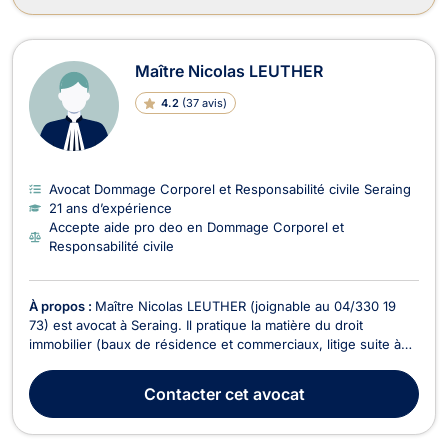
Maître Nicolas LEUTHER
4.2
(
37 avis
)
Avocat Dommage Corporel et Responsabilité civile Seraing
21 ans d’expérience
Accepte aide pro deo en Dommage Corporel et
Responsabilité civile
À propos :
Maître Nicolas LEUTHER (joignable au 04/330 19
73) est avocat à Seraing. Il pratique la matière du droit
immobilier (baux de résidence et commerciaux, litige suite à
l'achat d'un immeuble,...) ainsi que le droit des successions
(informations quant à vos droits, assistance en cas de
Contacter
cet avocat
procédure de liquidation d'une succession,...