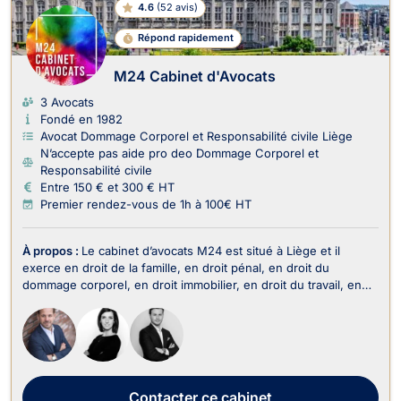
4.6
(
52 avis
)
Répond rapidement
M24 Cabinet d'Avocats
3 Avocats
Fondé en 1982
Avocat Dommage Corporel et Responsabilité civile Liège
N’accepte pas aide pro deo Dommage Corporel et
Responsabilité civile
Entre 150 € et 300 € HT
Premier rendez-vous de 1h à 100€ HT
À propos :
Le cabinet d’avocats M24 est situé à Liège et il
exerce en droit de la famille, en droit pénal, en droit du
dommage corporel, en droit immobilier, en droit du travail, en
droit des sociétés, en droit fiscal et droit douanier, en droit
commercial-concurrence, en droit administratif et public, en
droit de la propriété intelle...
Contacter
ce cabinet