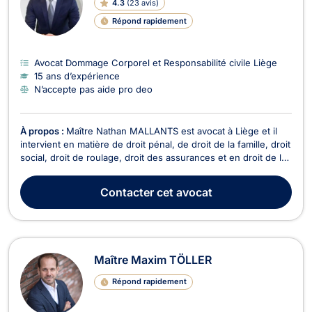
4.3
(
23 avis
)
Répond rapidement
Avocat Dommage Corporel et Responsabilité civile Liège
15 ans d’expérience
N’accepte pas aide pro deo
À propos :
Maître Nathan MALLANTS est avocat à Liège et il
intervient en matière de droit pénal, de droit de la famille, droit
social, droit de roulage, droit des assurances et en droit de la
responsabilité civile. Maître MALLANTS se charge de votre
défense et représentation en droit pénal, que vous soyez
Contacter
cet avocat
auteur, prévenu ou victime et...
Maître Maxim TÖLLER
Répond rapidement