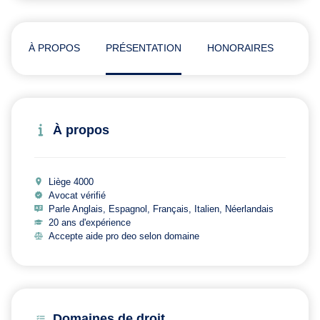
À PROPOS
PRÉSENTATION
HONORAIRES
ADR
À propos
Liège 4000
Avocat vérifié
Parle Anglais, Espagnol, Français, Italien, Néerlandais
20 ans d'expérience
Accepte aide pro deo selon domaine
Domaines de droit