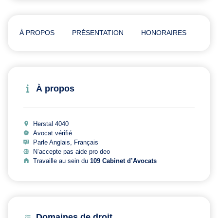
À PROPOS
PRÉSENTATION
HONORAIRES
ADR
À propos
Herstal 4040
Avocat vérifié
Parle Anglais, Français
N’accepte pas aide pro deo
Travaille au sein du
109 Cabinet d’Avocats
Domaines de droit