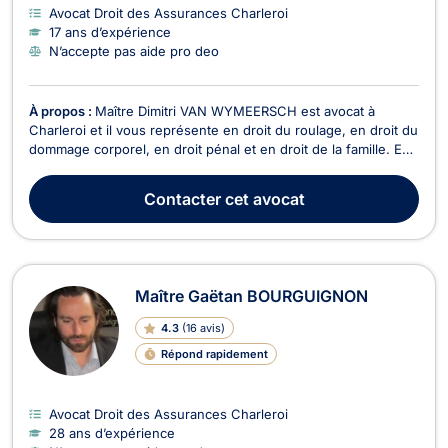
Avocat Droit des Assurances Charleroi
17 ans d’expérience
N’accepte pas aide pro deo
À propos :
Maître Dimitri VAN WYMEERSCH est avocat à
Charleroi et il vous représente en droit du roulage, en droit du
dommage corporel, en droit pénal et en droit de la famille. En
droit du roulage, Maître Dimitri VAN WYMEERSCH sera en
mesure d'intervenir en cas d'excès de vitesse, de conduite en
Contacter
cet avocat
état d'alcoolémie, de conduite sans pe...
Maître Gaëtan BOURGUIGNON
4.3
(
16 avis
)
Répond rapidement
Avocat Droit des Assurances Charleroi
28 ans d’expérience