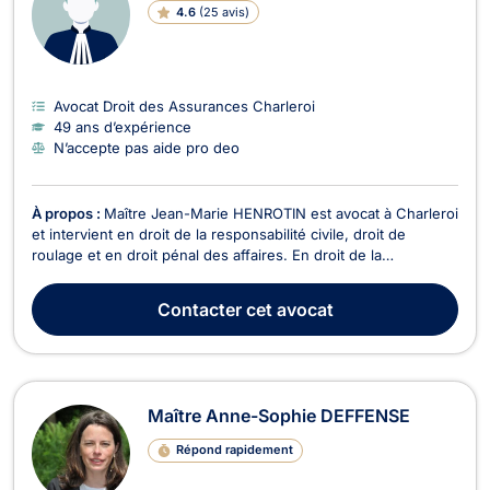
4.6
(
25 avis
)
Avocat Droit des Assurances Charleroi
49 ans d’expérience
N’accepte pas aide pro deo
À propos :
Maître Jean-Marie HENROTIN est avocat à Charleroi
et intervient en droit de la responsabilité civile, droit de
roulage et en droit pénal des affaires. En droit de la
responsabilité civile, que le préjudice soit corporel, matériel ou
moral, Maître HENROTIN se charge de l'obtention rapide de
Contacter
cet avocat
l'indemnisation la plus importante...
Maître Anne-Sophie DEFFENSE
Répond rapidement