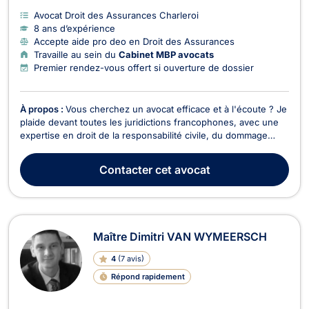
Avocat Droit des Assurances Charleroi
8 ans d’expérience
Accepte aide pro deo en Droit des Assurances
Travaille au sein du
Cabinet MBP avocats
Premier rendez-vous offert si ouverture de dossier
À propos :
Vous cherchez un avocat efficace et à l'écoute ? Je
plaide devant toutes les juridictions francophones, avec une
expertise en droit de la responsabilité civile, du dommage
corporel et des assurances. Victime d’un sinistre, d’un
accident de la route ou d’une erreur médicale ? Je vous
Contacter
cet avocat
accompagne pour obtenir réparation et ind...
Maître Dimitri VAN WYMEERSCH
4
(
7 avis
)
Répond rapidement