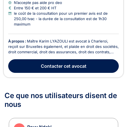
N’accepte pas aide pro deo
Entre 150 € et 200 € HT
le coût de la consultation pour un premier avis est de
250,00 tvac - la durée de la consultation est de 1h30
maximum
À propos :
Maître Karim LYAZOULI est avocat à Charleroi,
reçoit sur Bruxelles également, et plaide en droit des sociétés,
droit commercial, droit des assurances, droit des contrats,
droit fiscal et en droit de roulage. En droit des sociétés, il vous
accompagne lors de la création et la vie de la société (choix
Contacter
cet avocat
de la structure, apports...
Ce que nos utilisateurs
disent de
nous
Rovy Ndaki