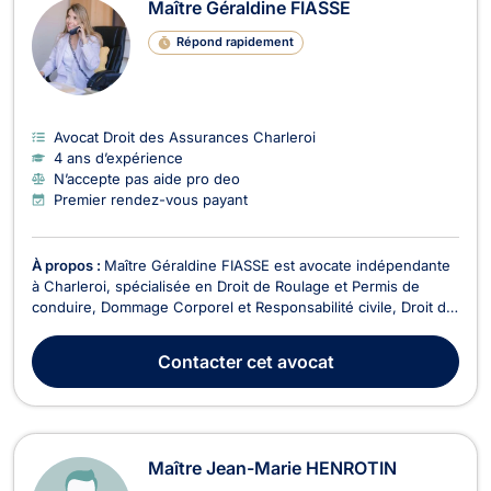
Maître Géraldine FIASSE
Répond rapidement
Avocat Droit des Assurances Charleroi
4 ans d’expérience
N’accepte pas aide pro deo
Premier rendez-vous payant
À propos :
Maître Géraldine FIASSE est avocate indépendante
à Charleroi, spécialisée en Droit de Roulage et Permis de
conduire, Dommage Corporel et Responsabilité civile, Droit de
la Santé, et Droit des Assurances. Victime d’un accident de la
route ou d'une erreur médicale ? Convoqué devant le Tribunal
Contacter
cet avocat
de police ? En litige avec votre...
Maître Jean-Marie HENROTIN