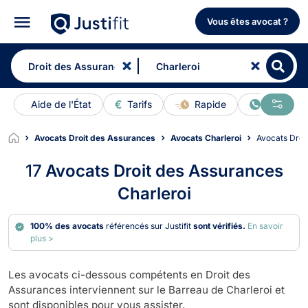
Vous êtes avocat ?
Aide de l'État
Tarifs
Rapide
En ligne
Avocats Droit des Assurances
Avocats Charleroi
Avocats Dro
17
Avocats Droit des Assurances
Charleroi
100% des avocats
référencés sur Justifit
sont vérifiés.
En savoir
plus >
Les avocats ci-dessous compétents en Droit des
Assurances interviennent sur le Barreau de Charleroi et
sont disponibles pour vous assister.