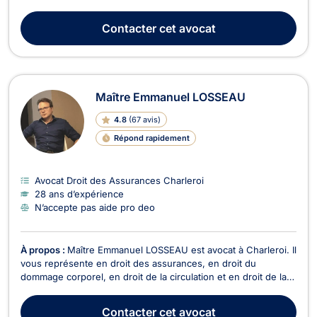
expérience particulière en matière de droit de l'assurance
incendie. Il conçoit le métier d’avocat comme une mission de
Contacter
cet avocat
défense et de conseil str...
Maître Emmanuel LOSSEAU
4.8
(
67 avis
)
Répond rapidement
Avocat Droit des Assurances Charleroi
28 ans d’expérience
N’accepte pas aide pro deo
À propos :
Maître Emmanuel LOSSEAU est avocat à Charleroi. Il
vous représente en droit des assurances, en droit du
dommage corporel, en droit de la circulation et en droit de la
responsabilité civile. Maître Emmanuel LOSSEAU opère en
droit des assurances. Il sera en mesure d’intervenir afin de
Contacter
cet avocat
régler des litiges en cas de sinistre, d'...