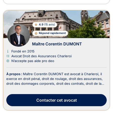
4.9
(
15 avis
)
Répond rapidement
Maître Corentin DUMONT
Fondé en 2015
Avocat Droit des Assurances Charleroi
N’accepte pas aide pro deo
À propos :
Maître Corentin DUMONT est avocat à Charleroi, il
exerce en droit pénal, droit de roulage, droit des assurances,
droit des dommages corporels, droit des contrats, droit de la
responsabilité civile et en droit de la famille. Il intervient en droit
pénal pour un dépôt de plainte si vous êtes victime, en cas de
procès ou alors...
Contacter
cet avocat