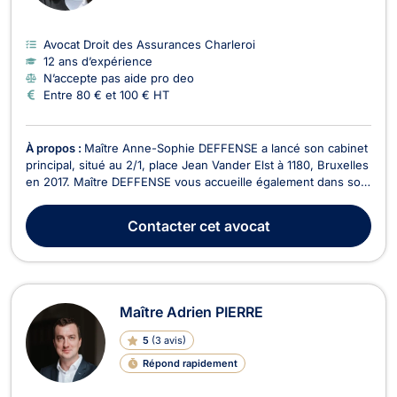
Avocat Droit des Assurances Charleroi
12 ans d’expérience
N’accepte pas aide pro deo
Entre 80 € et 100 € HT
À propos :
Maître Anne-Sophie DEFFENSE a lancé son cabinet
principal, situé au 2/1, place Jean Vander Elst à 1180, Bruxelles
en 2017. Maître DEFFENSE vous accueille également dans son
cabinet secondaire situé à Charleroi. Maître Anne-Sophie
DEFFENSE vous conseille en droit des assurances. Elle
Contacter
cet avocat
intervient dans le règlement des litiges ...
Maître Adrien PIERRE
5
(
3 avis
)
Répond rapidement