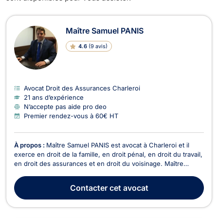
Avocats en Droit des Assurances à C
Maître Samuel PANIS
4.6
(
9 avis
)
Avocat Droit des Assurances Charleroi
21 ans d’expérience
N’accepte pas aide pro deo
Premier rendez-vous à 60€ HT
À propos :
Maître Samuel PANIS est avocat à Charleroi et il
exerce en droit de la famille, en droit pénal, en droit du travail,
en droit des assurances et en droit du voisinage. Maître
Samuel PANIS intervient en droit de la famille, notamment pour
des divorces à l'amiable ou contentieux, en matière de
Contacter
cet avocat
cohabitation légale, de droit de ...