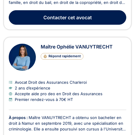
famille, en droit du bail, en droit de la copropriété, en droit des
saisies et en droit du roulage. Maître Jean-François GAILLY
intervient en droit des assurances pour le règlement de vos
Contacter
cet avocat
litiges en cas de sinistre,...
Maître Ophélie VANUYTRECHT
Répond rapidement
Avocat Droit des Assurances Charleroi
2 ans d’expérience
Accepte aide pro deo en Droit des Assurances
Premier rendez-vous à 70€ HT
À propos :
Maître VANUYTRECHT a obtenu son bachelier en
droit à Namur en septembre 2019, avec une spécialisation en
criminologie. Elle a ensuite poursuivi son cursus à l'Université
libre de Bruxelles, où elle a obtenu son master en droit en juin