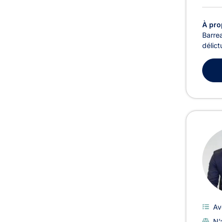
À pro
Barrea
délict
Av
N’