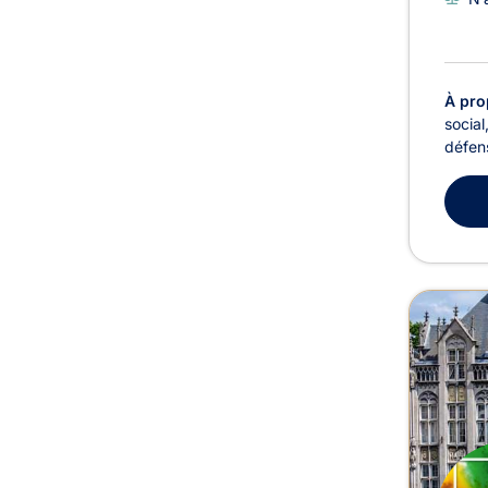
À pro
social
défens