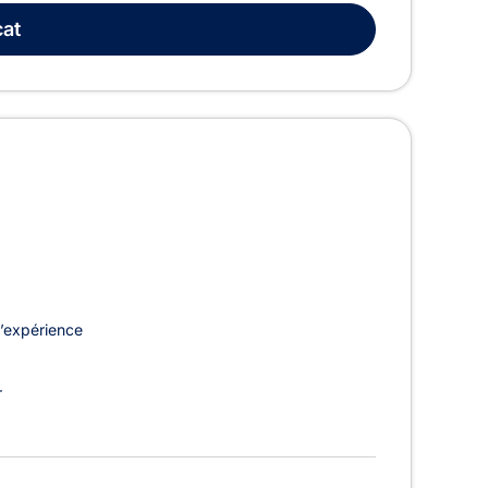
at
’expérience
r