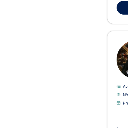
Av
N’
Pr