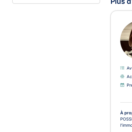
Plus d
Av
Ac
Pr
À pro
POSSIB
l’immo