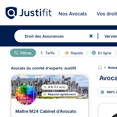
Nos Avocats
Vos droi
Filtres
Tarifs
Rapide
En ligne
Avoca
Avocats du comité d'experts Justifit
Avoca
4.6
(
52 avis
)
100% 
Répond rapidement
Avoc
Maître M24 Cabinet d’Avocats