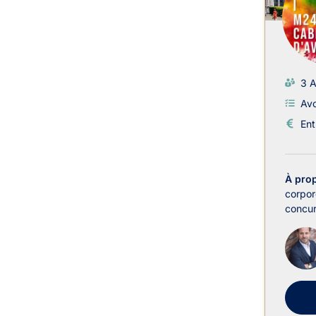
3 A
Avo
Ent
À pro
corpore
concurr