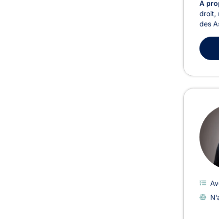
À pro
droit,
des As
Av
N’