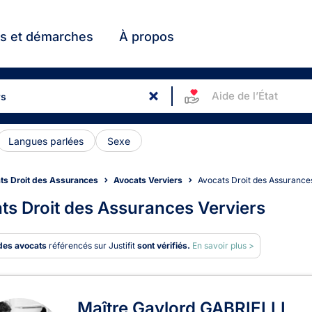
ts et démarches
À propos
Aide de l’État
Langues parlées
Sexe
ts Droit des Assurances
Avocats Verviers
Avocats Droit des Assurance
ts Droit des Assurances Verviers
des avocats
référencés sur Justifit
sont vérifiés.
En savoir plus >
ats en Droit des Assurances 
Maître Gaylord GABRIELLI