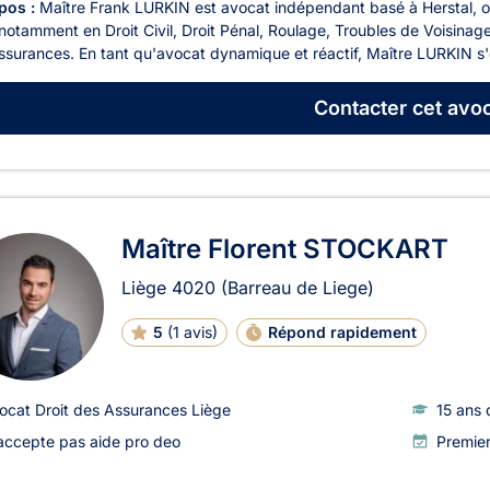
pos :
Maître Frank LURKIN est avocat indépendant basé à Herstal, 
 notamment en Droit Civil, Droit Pénal, Roulage, Troubles de Voisina
surances. En tant qu'avocat dynamique et réactif, Maître LURKIN s'e
Contacter
cet avoc
Maître Florent STOCKART
Liège
4020
(Barreau de Liege)
5
(
1 avis
)
Répond rapidement
ocat Droit des Assurances Liège
15 ans 
accepte pas aide pro deo
Premie