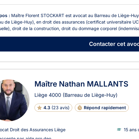
pos :
Maître Florent STOCKART est avocat au Barreau de Liège-Huy et 
u de Liège-Huy), en droit des assurances (certificat universitaire UCL)
uelle), droit de la construction, droit du dommage corporel (indemnisa
Contacter
cet avoc
Maître Nathan MALLANTS
Liège
4000
(Barreau de Liège-Huy)
4.3
(
23 avis
)
Répond rapidement
ocat Droit des Assurances Liège
15 ans 
accepte pas aide pro deo