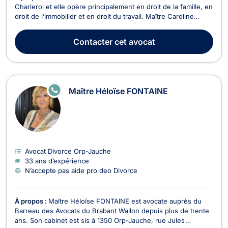
Charleroi et elle opère principalement en droit de la famille, en
droit de l’immobilier et en droit du travail. Maître Caroline
DELMARCHE intervient en droit de la famille dans le cadre des
procédures relatives à la cohabitation légale, à la filiation, aux
Contacter
cet avocat
divorces à l'amiable ou cont...
E
Maître Héloïse FONTAINE
N
LI
G
N
E
Avocat Divorce Orp-Jauche
33 ans d’expérience
N’accepte pas aide pro deo Divorce
À propos :
Maître Héloïse FONTAINE est avocate auprès du
Barreau des Avocats du Brabant Wallon depuis plus de trente
ans. Son cabinet est sis à 1350 Orp-Jauche, rue Jules