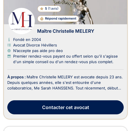
5
(
1 avis
)
Répond rapidement
Maître Christelle MELERY
Fondé en 2004
Avocat Divorce Hévillers
N’accepte pas aide pro deo
Premier rendez-vous payant ou offert selon qu'il s'agisse
d'un simple conseil ou d'un rendez-vous plus complet.
À propos :
Maître Christelle MELERY est avocate depuis 23 ans.
Depuis quelques années, elle s'est entourée d'une
collaboratrice, Me Sarah HANSSENS. Tout récemment, début
2026, Madame Isabelle GIACOMIN, a rejoint l'équipe en sa
qualité de juriste expérimentée.Le cabinet exerce
principalement en droit de la famille, en droit de l’immobi...
Contacter
cet avocat