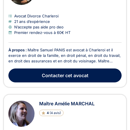
Avocat Divorce Charleroi
21 ans d’expérience
N’accepte pas aide pro deo
Premier rendez-vous à 60€ HT
À propos :
Maître Samuel PANIS est avocat à Charleroi et il
exerce en droit de la famille, en droit pénal, en droit du travail,
en droit des assurances et en droit du voisinage. Maître
Samuel PANIS intervient en droit de la famille, notamment pour
des divorces à l'amiable ou contentieux, en matière de
Contacter
cet avocat
cohabitation légale, de droit de ...
Maître Amélie MARCHAL
4
(
4 avis
)