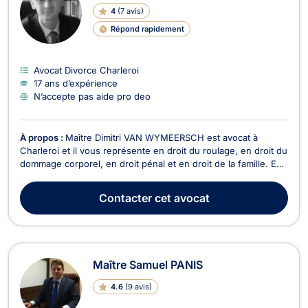
4
(
7 avis
)
Répond rapidement
Avocat Divorce Charleroi
17 ans d’expérience
N’accepte pas aide pro deo
À propos :
Maître Dimitri VAN WYMEERSCH est avocat à
Charleroi et il vous représente en droit du roulage, en droit du
dommage corporel, en droit pénal et en droit de la famille. En
droit du roulage, Maître Dimitri VAN WYMEERSCH sera en
mesure d'intervenir en cas d'excès de vitesse, de conduite en
Contacter
cet avocat
état d'alcoolémie, de conduite sans pe...
Maître Samuel PANIS
4.6
(
9 avis
)