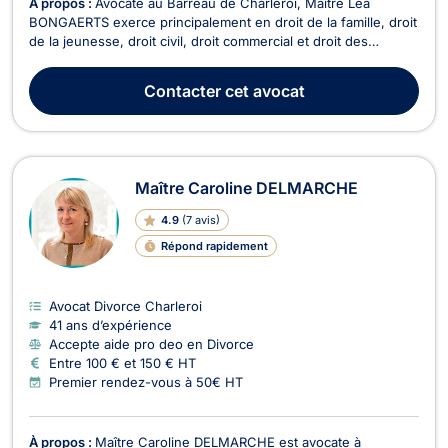
À propos :
Avocate au Barreau de Charleroi, Maître Léa
BONGAERTS exerce principalement en droit de la famille, droit
de la jeunesse, droit civil, droit commercial et droit des
entreprises. Titulaire d’un Master en droit obtenu à
l’UCLouvain, elle a également suivi avec succès le certificat
Contacter
cet avocat
universitaire en « Gestion de la restructurat...
Maître Caroline DELMARCHE
4.9
(
7 avis
)
Répond rapidement
Avocat Divorce Charleroi
41 ans d’expérience
Accepte aide pro deo en Divorce
Entre 100 € et 150 € HT
Premier rendez-vous à 50€ HT
À propos :
Maître Caroline DELMARCHE est avocate à