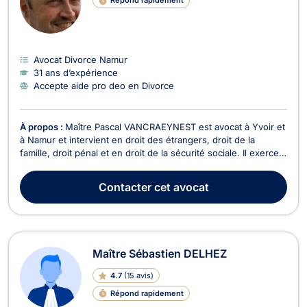
Répond rapidement
Avocat Divorce Namur
31 ans d’expérience
Accepte aide pro deo en Divorce
À propos :
Maître Pascal VANCRAEYNEST est avocat à Yvoir et
à Namur et intervient en droit des étrangers, droit de la
famille, droit pénal et en droit de la sécurité sociale. Il exerce
en droit des étrangers et de la nationalité, en ce qui concerne
les demandes d'asile, de VISA, de regroupement familial,
Contacter
cet avocat
d'admission au séjour sur le t...
Maître Sébastien DELHEZ
4.7
(
15 avis
)
Répond rapidement