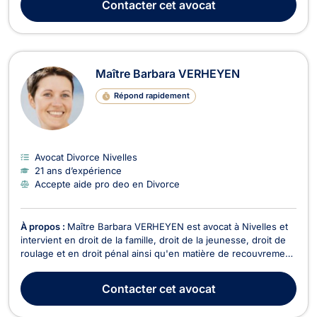
Contacter
cet avocat
Maître Barbara VERHEYEN
Répond rapidement
Avocat Divorce Nivelles
21 ans d’expérience
Accepte aide pro deo en Divorce
À propos :
Maître Barbara VERHEYEN est avocat à Nivelles et
intervient en droit de la famille, droit de la jeunesse, droit de
roulage et en droit pénal ainsi qu'en matière de recouvrement
de créances et de baux à loyer. En droit de la famille, Maître
VERHEYEN s’occupe des conséquences découlant d’un
Contacter
cet avocat
divorce ou d’une séparation ou enco...