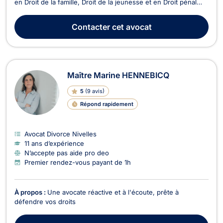
en Droit de la famille, Droit de la jeunesse et en Droit pénal
général. Faites confiance à Maître Justine BELLE pour un
accompagnement juridique fiable et professionnel, adapté à
Contacter
cet avocat
vos besoins spécifiques.
Maître Marine HENNEBICQ
5
(
9 avis
)
Répond rapidement
Avocat Divorce Nivelles
11 ans d’expérience
N’accepte pas aide pro deo
Premier rendez-vous payant de 1h
À propos :
Une avocate réactive et à l'écoute, prête à
défendre vos droits