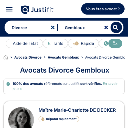
Vous êtes avocat ?
Aide de l'État
Tarifs
Rapide
En ligne
Avocats Divorce
Avocats Gembloux
Avocats Divorce Gemblou
Avocats Divorce Gembloux
100% des avocats
référencés sur Justifit
sont vérifiés.
En savoir
plus >
Avocats en Divorce à Gembloux
Maître Marie-Charlotte DE DECKER
Répond rapidement