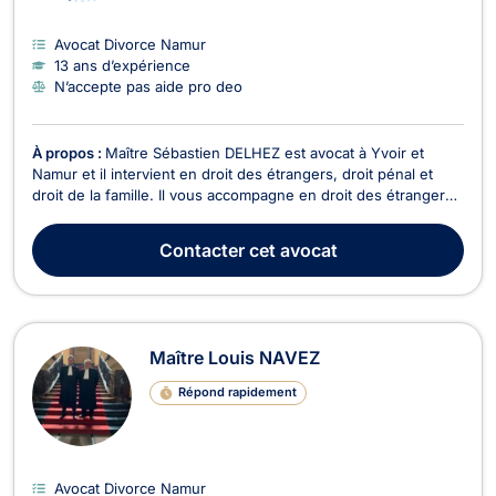
Avocat Divorce Namur
13 ans d’expérience
N’accepte pas aide pro deo
À propos :
Maître Sébastien DELHEZ est avocat à Yvoir et
Namur et il intervient en droit des étrangers, droit pénal et
droit de la famille. Il vous accompagne en droit des étrangers
lors d'une immigration personnelle et familiale pour des
affaires de recours contre les mesures de reconduite à la
Contacter
cet avocat
frontière, l'obtention de VISA, les dem...
Maître Louis NAVEZ
Répond rapidement
Avocat Divorce Namur