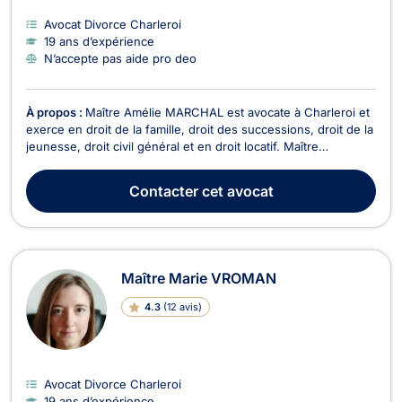
Avocat Divorce Charleroi
19 ans d’expérience
N’accepte pas aide pro deo
À propos :
Maître Amélie MARCHAL est avocate à Charleroi et
exerce en droit de la famille, droit des successions, droit de la
jeunesse, droit civil général et en droit locatif. Maître
MARCHAL dispose par ailleurs d'un second cabinet situé rue
Baudouaine 221 C à Chimay (6464). En droit de la famille,
Contacter
cet avocat
Maître Amélie MARCHAL s’occupe des ...
Maître Marie VROMAN
4.3
(
12 avis
)
Avocat Divorce Charleroi
19 ans d’expérience