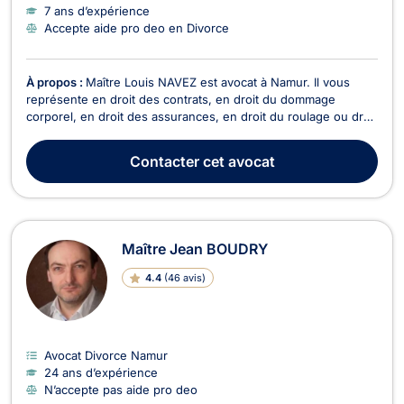
7 ans d’expérience
Accepte aide pro deo en Divorce
À propos :
Maître Louis NAVEZ est avocat à Namur. Il vous
représente en droit des contrats, en droit du dommage
corporel, en droit des assurances, en droit du roulage ou droit
routier et en droit pénal. Maître Louis NAVEZ vous assiste en
droit des contrats pour toute problématique lié au droit du bail,
Contacter
cet avocat
à la rupture abusive des pourpar...
Maître Jean BOUDRY
4.4
(
46 avis
)
Avocat Divorce Namur
24 ans d’expérience
N’accepte pas aide pro deo