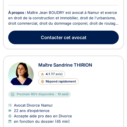
À propos :
Maître Jean BOUDRY est avocat à Namur et exerce
en droit de la construction et immobilier, droit de l'urbanisme,
droit commercial, droit du dommage corporel, droit de roulage
et droit de la famille. Maître BOUDRY vous accompagne en
droit de la construction pour retards de livraison, malfaçons ou
Contacter
cet avocat
sinistres sur chantier. De p...
Maître Sandrine THIRION
4.1
(
17 avis
)
Répond rapidement
Prochain RDV disponible :
10 août
Avocat Divorce Namur
22 ans d’expérience
Accepte aide pro deo en Divorce
en fonction du dossier (45 min)