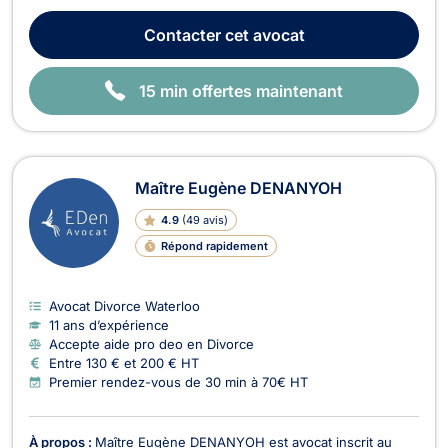
Hagnoul, 65. Elle opère principalement dans les matières liées
aux accidents de roulage ou autres , à l' indemnisation de
Contacter
cet avocat
dommages corporels , en droit de la famille...
15 min offertes maintenant
Maître Eugène DENANYOH
4.9
(
49 avis
)
Répond rapidement
Avocat Divorce Waterloo
11 ans d’expérience
Accepte aide pro deo en Divorce
Entre 130 € et 200 € HT
Premier rendez-vous de 30 min à 70€ HT
À propos :
Maître Eugène DENANYOH est avocat inscrit au