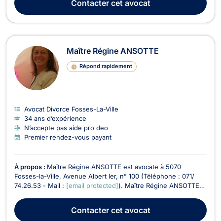
Contacter
cet avocat
arrondissements judiciaires. Elle se dist...
Maître Régine ANSOTTE
Répond rapidement
Avocat Divorce Fosses-La-Ville
34 ans d’expérience
N’accepte pas aide pro deo
Premier rendez-vous payant
À propos :
Maître Régine ANSOTTE est avocate à 5070
Fosses-la-Ville, Avenue Albert Ier, n° 100 (Téléphone : 071/
74.26.53 - Mail :
[email protected]
). Maître Régine ANSOTTE
exerce les matières suivantes : Droit de la famille, Divorce,
Successions, Droit du bail, Droit du roulage, Droit civil,
Contacter
cet avocat
Récupération de créances. Maître Régine A...