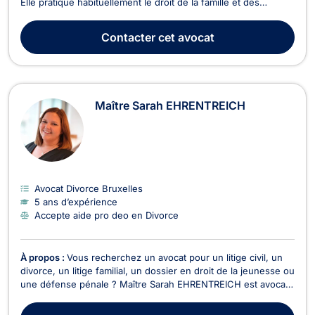
Elle pratique habituellement le droit de la famille et des
successions, et est médiatrice agréée en droit familial, civil et
commercial. Maître Nadège VANDENBERGHE est compétente
Contacter
cet avocat
en droit du divorce (amiable ou contentieux) d...
Maître Sarah EHRENTREICH
Avocat Divorce Bruxelles
5 ans d’expérience
Accepte aide pro deo en Divorce
À propos :
Vous recherchez un avocat pour un litige civil, un
divorce, un litige familial, un dossier en droit de la jeunesse ou
une défense pénale ? Maître Sarah EHRENTREICH est avocate
à Wavre, inscrite au Barreau du Brabant Wallon mais vous
assiste également devant les juridictions d'autres