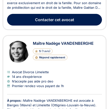
exerce exclusivement en droit de la famille. Pour son domaine
de prédilection qui est le droit de la famille, Maître Gaëtan DE
BRIEY traite tout d’abord les problèmes juridiques liés à la
séparation, au divorce et leurs conséquences sur la vie de la
Contacter
cet avocat
famille. Il propose des con...
Maître Nadège VANDENBERGHE
5
(
1 avis
)
Répond rapidement
Avocat Divorce Limelette
14 ans d’expérience
N’accepte pas aide pro deo
Premier rendez-vous payant de 1h
À propos :
Maître Nadège VANDENBERGHE est avocate à
Bierges (Wavre) et Limelette (Ottignies-Louvain-la-Neuve).