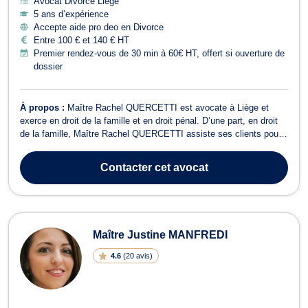
Avocat Divorce Liège
5 ans d’expérience
Accepte aide pro deo en Divorce
Entre 100 € et 140 € HT
Premier rendez-vous de 30 min à 60€ HT, offert si ouverture de
dossier
À propos :
Maître Rachel QUERCETTI est avocate à Liège et
exerce en droit de la famille et en droit pénal. D’une part, en droit
de la famille, Maître Rachel QUERCETTI assiste ses clients pour
tout contentieux familial relatif au divorce, à la séparation et à la
pension alimentaire. Compétente en droit de la jeunesse, elle
Contacter
cet avocat
s’occupe aus...
Maître Justine MANFREDI
4.6
(
20 avis
)