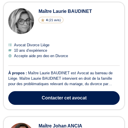
Maître Laurie BAUDINET
4
(
21 avis
)
Avocat Divorce Liège
10 ans d’expérience
Accepte aide pro deo en Divorce
À propos :
Maître Laurie BAUDINET est Avocat au barreau de
Liège. Maître Laurie BAUDINET intervient en droit de la famille
pour des problématiques relevant du mariage, du divorce par
consentement mutuel ou pour cause de désunion irrémédiable, de
la cohabitation légale ou de fait ainsi que dans tous les aspects de
Contacter
cet avocat
la liquidation du pat...
Maître Johan ANCIA