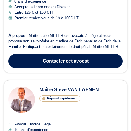
8 ans d’expérience
Accepte aide pro deo en Divorce
Entre 125 € et 150 € HT
Premier rendez-vous de 1h à 100€ HT
À propos :
Maître Julie METER est avocate à Liège et vous
propose son savoir-faire en matière de Droit pénal et de Droit de la
Famille. Pratiquant majoritairement le droit pénal, Maître METER
vous assistera lors des procédures, que vous soyez auteur ou
victime d’infractions. Elle sera présente à vos côtés lors de toutes
Contacter
cet avocat
les étapes de ...
Maître Steve VAN LAENEN
Répond rapidement
Avocat Divorce Liège
19 ans d’expérience