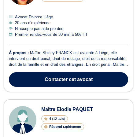
Avocat Divorce Liège
20 ans d’expérience
N’accepte pas aide pro deo
Premier rendez-vous de 30 min à 50€ HT
À propos :
Maître Shirley FRANCK est avocate à Liège, elle
intervient en droit pénal, droit de roulage, droit de la responsabilité,
droit de la famille et en droit des étrangers. En droit pénal, Maître
FRANCK s'assure de votre défense en cas de contravention, de
délits, de crimes commis dans le but de faire valoir vos droits
Contacter
cet avocat
devant le...
Maître Elodie PAQUET
4
(
12 avis
)
Répond rapidement