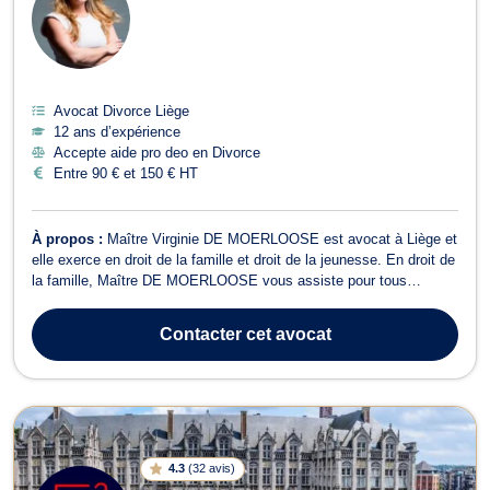
Avocat Divorce Liège
12 ans d’expérience
Accepte aide pro deo en Divorce
Entre 90 € et 150 € HT
À propos :
Maître Virginie DE MOERLOOSE est avocat à Liège et
elle exerce en droit de la famille et droit de la jeunesse. En droit de
la famille, Maître DE MOERLOOSE vous assiste pour tous
dossiers relatifs au divorce à l’amiable ou contentieux, à la
séparation de fait, à la liquidation du régime matrimonial, aux
Contacter
cet avocat
partages de successio...
4.3
(
32 avis
)