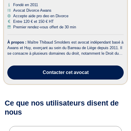
Fondé en 2011
Avocat Divorce Awans
Accepte aide pro deo en Divorce
Entre 120 € et 150 € HT
Premier rendez-vous offert de 30 min
À propos :
Maître Thibaud Smolders est avocat indépendant basé à
Awans et Huy, exerçant au sein du Barreau de Liège depuis 2011. Il
se consacre à plusieurs domaines du droit, notamment le Droit du
Travail, le Droit de la Famille, le Droit de Roulage et Permis de
conduire, le Droit de l'Urbanisme, le Droit Civil, le Droit des
Successio...
Contacter
cet avocat
Ce que nos utilisateurs
disent de
nous