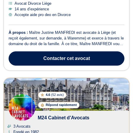
Avocat Divorce Liège
14 ans d’expérience
Accepte aide pro deo en Divorce
À propos :
Maître Justine MANFREDI est avocate à Liège (et
reçoit également, sur demande, à Waremme) et exerce à travers le
domaine du droit de la famille. À ce titre, Maître MANFREDI vous
assiste dans le cadre de votre procédure en divorce (contentieuse
ou amiable). Elle intervient également dans les domaines suivants
Contacter
cet avocat
: séparation en...
4.6
(
52 avis
)
Répond rapidement
M24 Cabinet d'Avocats
3 Avocats
Fondé en 1982