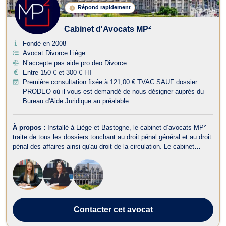
Répond rapidement
Cabinet d'Avocats MP²
Fondé en 2008
Avocat Divorce Liège
N’accepte pas aide pro deo Divorce
Entre 150 € et 300 € HT
Première consultation fixée à 121,00 € TVAC SAUF dossier
PRODEO où il vous est demandé de nous désigner auprès du
Bureau d'Aide Juridique au préalable
À propos :
Installé à Liège et Bastogne, le cabinet d’avocats MP²
traite de tous les dossiers touchant au droit pénal général et au droit
pénal des affaires ainsi qu'au droit de la circulation. Le cabinet
d’avocats MP² intervient en droit pénal et représente tant les
victimes que les auteurs présumés d’infraction au droit pénal des
af...
Contacter
cet avocat