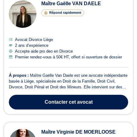
Maître Gaëlle VAN DAELE
Répond rapidement
Avocat Divorce Liège
2 ans d’expérience
Accepte aide pro deo en Divorce
Premier rendez-vous à 50€ HT, offert si ouverture de dossier
À propos :
Maître Gaëlle Van Daele est une avocate indépendante
basée à Liège, spécialisée en Droit de la Famille, Droit Civil,
Divorce, Droit Pénal et Droit des Mineurs. Elle intervient sur des
problématiques juridiques en matière familiale, de justice pour la
jeunesse, ainsi qu'en droit civil et pénal, afin de défendre au mieux
Contacter
cet avocat
les ...
Maître Virginie DE MOERLOOSE