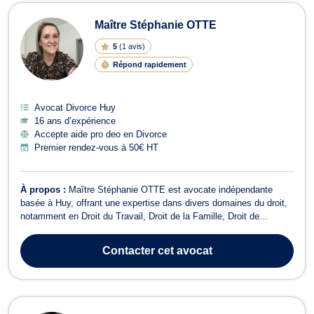
Maître Stéphanie OTTE
5
(
1 avis
)
Répond rapidement
Avocat Divorce Huy
16 ans d’expérience
Accepte aide pro deo en Divorce
Premier rendez-vous à 50€ HT
À propos :
Maître Stéphanie OTTE est avocate indépendante
basée à Huy, offrant une expertise dans divers domaines du droit,
notamment en Droit du Travail, Droit de la Famille, Droit de
Roulage et Permis de conduire, Droit Civil, Droit des Successions,
Divorce, Droit de la Sécurité Sociale, Droit du Voisinage, Dommage
Contacter
cet avocat
Corporel et Respo...