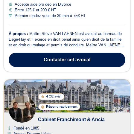
Accepte aide pro deo en Divorce
Entre 125 € et 200 € HT
Premier rendez-vous de 30 min à 75€ HT
À propos :
Maître Steve VAN LAENEN est avocat au barreau de
Liège-Huy et il exerce en droit pénal ainsi qu’en droit de la famille
et en droit du roulage et permis de conduire. Maître VAN LAENEN
s’occupe des litiges relevant du droit pénal en général mais aussi
de la réparation du dommage corporel. De ce fait, il est en mesure
Contacter
cet avocat
d’interv...
4
(
32 avis
)
Répond rapidement
Cabinet Franchimont & Ancia
Fondé en 1985
Avocat Divorce Liège