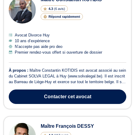
4.3
(
6 avis
)
Répond rapidement
Avocat Divorce Huy
10 ans d’expérience
N’accepte pas aide pro deo
Premier rendez-vous offert si ouverture de dossier
À propos :
Maître Constantin KOTIDIS est avocat associé au sein
du Cabinet SOLVA LEGAL à Huy (www.solvalegal.be). Il est inscrit
au Barreau de Liège-Huy et exerce sur tout le territoire belge. Il se
veut exigeant et tenace. Il veille à identifier les options dans les
meilleurs délais afin d’arrêter les meilleures décisions, qu’elles s...
Contacter
cet avocat
Maître François DESSY