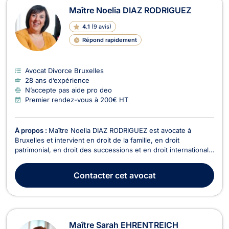
Maître Noelia DIAZ RODRIGUEZ
4.1
(
9 avis
)
Répond rapidement
Avocat Divorce Bruxelles
28 ans d’expérience
N’accepte pas aide pro deo
Premier rendez-vous à 200€ HT
À propos :
Maître Noelia DIAZ RODRIGUEZ est avocate à
Bruxelles et intervient en droit de la famille, en droit
patrimonial, en droit des successions et en droit international
privé. Maître DIAZ RODRIGUEZ possède une compétence
particulière en droit de la famille pour tous les dossiers
Contacter
cet avocat
relevant des contrats de mariage, du divorce à l’a...
Maître Sarah EHRENTREICH