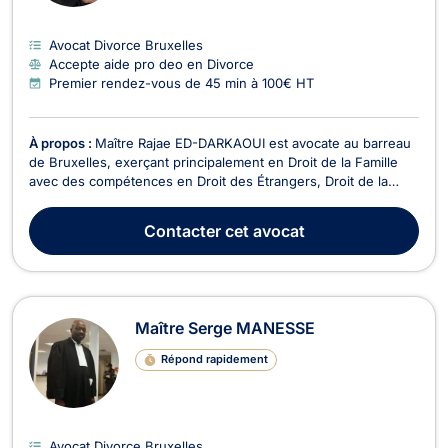
Avocat Divorce Bruxelles
Accepte aide pro deo en Divorce
Premier rendez-vous de 45 min à 100€ HT
À propos :
Maître Rajae ED-DARKAOUI est avocate au barreau
de Bruxelles, exerçant principalement en Droit de la Famille
avec des compétences en Droit des Étrangers, Droit de la
Sécurité Sociale ainsi qu'en Droit Pénal. Avec une approche à
la fois rigoureuse et humaine, Maître ED-DARKAOUI s'engage
Contacter
cet avocat
à accompagner ses clients à travers de...
Maître Serge MANESSE
Répond rapidement
Avocat Divorce Bruxelles