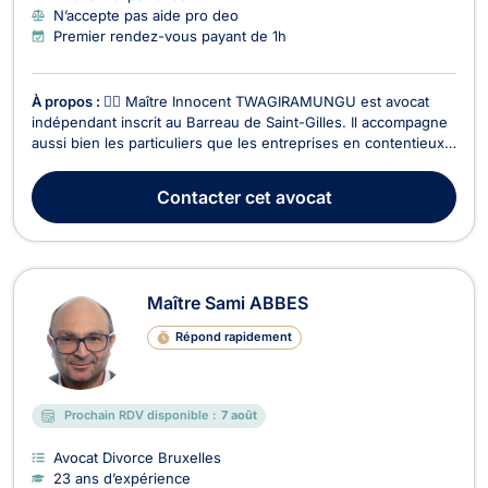
N’accepte pas aide pro deo
Premier rendez-vous payant de 1h
À propos :
👨‍⚖️ Maître Innocent TWAGIRAMUNGU est avocat
indépendant inscrit au Barreau de Saint-Gilles. Il accompagne
aussi bien les particuliers que les entreprises en contentieux
et conseil juridique, avec une expertise étendue dans
plusieurs branches du droit. 🔹 Domaines d’intervention : ✅
Contacter
cet avocat
Droit des sociétés– Création d’entreprises...
Maître Sami ABBES
Répond rapidement
Prochain RDV disponible :
7 août
Avocat Divorce Bruxelles
23 ans d’expérience