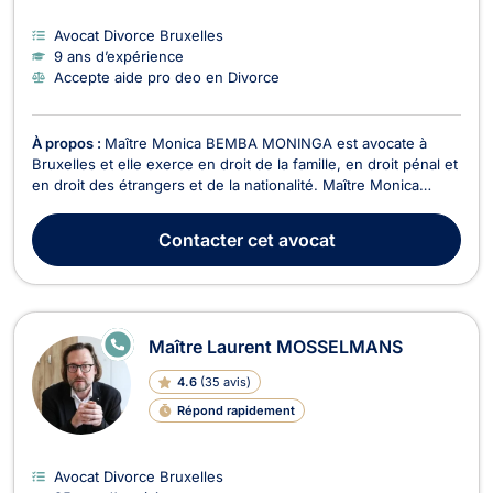
Avocat Divorce Bruxelles
9 ans d’expérience
Accepte aide pro deo en Divorce
À propos :
Maître Monica BEMBA MONINGA est avocate à
Bruxelles et elle exerce en droit de la famille, en droit pénal et
en droit des étrangers et de la nationalité. Maître Monica
BEMBA MONINGA intervient en droit de la famille dans le
cadre des divorces contentieux ou à l'amiable, en matière de
Contacter
cet avocat
cohabitation légale ou de fait, dans le ...
E
Maître Laurent MOSSELMANS
N
LI
4.6
(
35 avis
)
G
N
Répond rapidement
E
Avocat Divorce Bruxelles