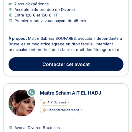
7 ans d’expérience
Accepte aide pro deo en Divorce
Entre 120 € et 150 € HT
Premier rendez-vous payant de 45 min
À propos :
Maître Sabrina BOUFARES, avocate indépendante à
Bruxelles et médiatrice agréée en droit familial, intervient
principalement en droit de la famille, droit des étrangers et de
la nationalité, ainsi qu’en droit des baux d’habitation. Elle
accompagne ses clients avec bienveillance, écoute, rigueur, et
Contacter
cet avocat
efficacité, afin de propos...
E
Maître Seham AIT EL HADJ
N
LI
4.7
(
15 avis
)
G
N
Répond rapidement
E
Avocat Divorce Bruxelles