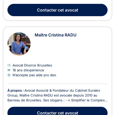
famille, Maître Noémie SMET traite plus particulièrement les
affaires relatives au divorce, à la séparation ainsi que leurs
Contacter
cet avocat
conséquences et aspects patrimo...
Maître Cristina RADU
Avocat Divorce Bruxelles
16 ans d’expérience
N’accepte pas aide pro deo
À propos :
Avocat Associé & Fondateur du Cabinet Euralex
Group, Maître Cristina RADU est avocate depuis 2010 au
Barreau de Bruxelles. Ses slogans : - « Simplifier le Complexe
» - « Mieux vaut prévenir que guérir » Maître RADU attache
une importance primordiale au service à la Clientèle, et se
Contacter
cet avocat
caractérise par une convivialité dans ...