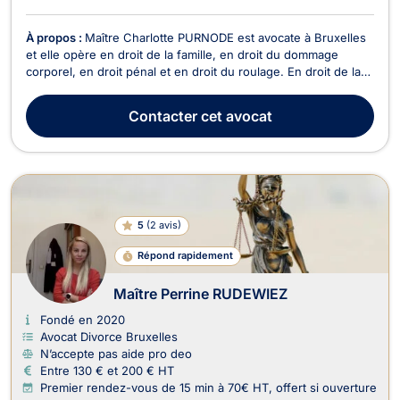
À propos :
Maître Charlotte PURNODE est avocate à Bruxelles
et elle opère en droit de la famille, en droit du dommage
corporel, en droit pénal et en droit du roulage. En droit de la
famille, Maître Charlotte PURNODE vous épaule lors de votre
procédure de divorce contentieux ou à l’amiable. Elle traite
Contacter
cet avocat
également les litiges relatifs à ...
5
(
2 avis
)
Répond rapidement
Maître Perrine RUDEWIEZ
Fondé en 2020
Avocat Divorce Bruxelles
N’accepte pas aide pro deo
Entre 130 € et 200 € HT
Premier rendez-vous de 15 min à 70€ HT, offert si ouverture