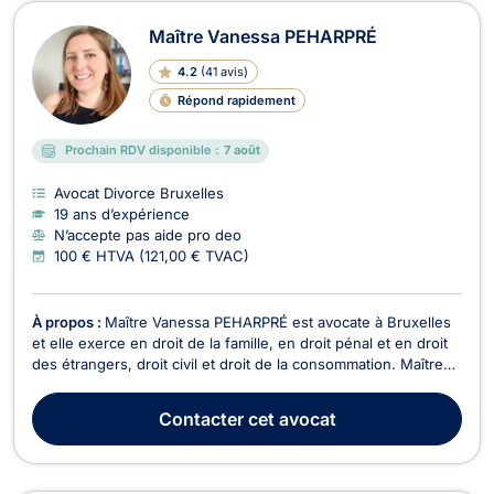
Avocats en Divorce à Bruxelles
Maître Vanessa PEHARPRÉ
4.2
(
41 avis
)
Répond rapidement
Prochain RDV disponible :
7 août
Avocat Divorce Bruxelles
19 ans d’expérience
N’accepte pas aide pro deo
100 € HTVA (121,00 € TVAC)
À propos :
Maître Vanessa PEHARPRÉ est avocate à Bruxelles
et elle exerce en droit de la famille, en droit pénal et en droit
des étrangers, droit civil et droit de la consommation. Maître
Vanessa PEHARPRÉ pourra vous conseiller en droit de la
famille, notamment pour les dossiers portant sur la séparation,
Contacter
cet avocat
le divorce, la liquidation du...