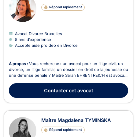
Répond rapidement
Avocat Divorce Bruxelles
5 ans d’expérience
Accepte aide pro deo en Divorce
À propos :
Vous recherchez un avocat pour un litige civil, un
divorce, un litige familial, un dossier en droit de la jeunesse ou
une défense pénale ? Maître Sarah EHRENTREICH est avocate
à Wavre, inscrite au Barreau du Brabant Wallon mais vous
assiste également devant les juridictions d'autres
Contacter
cet avocat
arrondissements judiciaires. Elle se dist...
Maître Magdalena TYMINSKA
Répond rapidement