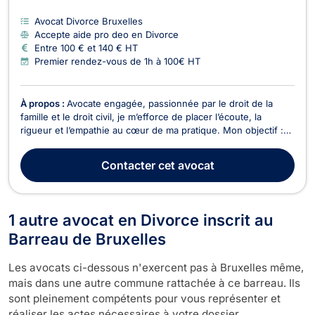
Avocat Divorce Bruxelles
Accepte aide pro deo en Divorce
Entre 100 € et 140 € HT
Premier rendez-vous de 1h à 100€ HT
À propos :
Avocate engagée, passionnée par le droit de la
famille et le droit civil, je m’efforce de placer l’écoute, la
rigueur et l’empathie au cœur de ma pratique. Mon objectif :
vous accompagner avec humanité dans les moments
sensibles, tout en vous apportant des solutions juridiques
Contacter
cet avocat
concrètes et personnalisées. Formée aux modes a...
1 autre avocat en Divorce inscrit au
Barreau de Bruxelles
Les avocats ci-dessous n'exercent pas à Bruxelles même,
mais dans une autre commune rattachée à ce barreau. Ils
sont pleinement compétents pour vous représenter et
réaliser les actes nécessaires à votre dossier.