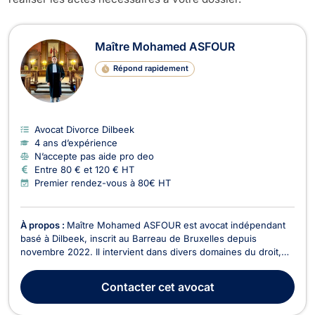
Maître Mohamed ASFOUR
Répond rapidement
Avocat Divorce Dilbeek
4 ans d’expérience
N’accepte pas aide pro deo
Entre 80 € et 120 € HT
Premier rendez-vous à 80€ HT
À propos :
Maître Mohamed ASFOUR est avocat indépendant
basé à Dilbeek, inscrit au Barreau de Bruxelles depuis
novembre 2022. Il intervient dans divers domaines du droit,
notamment en Droit des Sociétés, Droit de Roulage et Permis
de conduire, Droit Civil, Divorce, Droit du Voisinage, Dommage
Contacter
cet avocat
Corporel et Responsabilité civile, Droit P...