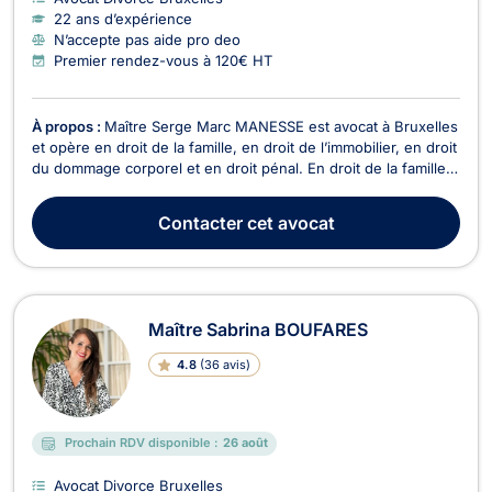
22 ans d’expérience
N’accepte pas aide pro deo
Premier rendez-vous à 120€ HT
À propos :
Maître Serge Marc MANESSE est avocat à Bruxelles
et opère en droit de la famille, en droit de l’immobilier, en droit
du dommage corporel et en droit pénal. En droit de la famille,
Maître Serge Marc MANESSE intervient dans le cadre du
divorce à l’amiable ou contentieux. Il traite également les
Contacter
cet avocat
dossiers relatifs à l’indivisio...
Maître Sabrina BOUFARES
4.8
(
36 avis
)
Prochain RDV disponible :
26 août
Avocat Divorce Bruxelles