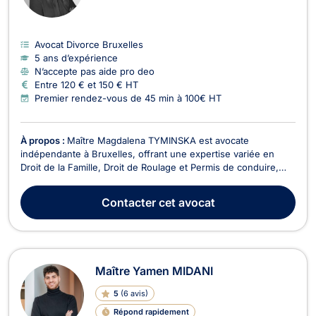
Avocat Divorce Bruxelles
5 ans d’expérience
N’accepte pas aide pro deo
Entre 120 € et 150 € HT
Premier rendez-vous de 45 min à 100€ HT
À propos :
Maître Magdalena TYMINSKA est avocate
indépendante à Bruxelles, offrant une expertise variée en
Droit de la Famille, Droit de Roulage et Permis de conduire,
Droit Civil, Divorce, Droit Pénal, Baux Commerciaux, Droit des
Mineurs, et Droit de l'Immobilier. En Droit de la Famille, Maître
Contacter
cet avocat
TYMINSKA vous accompagne dans toutes le...
Maître Yamen MIDANI
5
(
6 avis
)
Répond rapidement