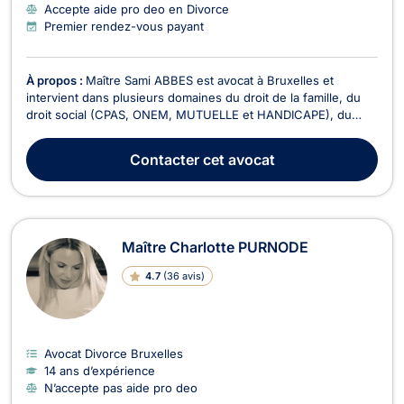
Accepte aide pro deo en Divorce
Premier rendez-vous payant
À propos :
Maître Sami ABBES est avocat à Bruxelles et
intervient dans plusieurs domaines du droit de la famille, du
droit social (CPAS, ONEM, MUTUELLE et HANDICAPE), du
droit des étrangers et du droit civil. Maître Sami ABBES vous
accompagne dans la constitution des demandes de mariages,
Contacter
cet avocat
des cohabitations légales, des séparations et ...
Maître Charlotte PURNODE
4.7
(
36 avis
)
Avocat Divorce Bruxelles
14 ans d’expérience
N’accepte pas aide pro deo