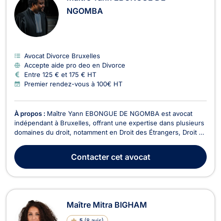
NGOMBA
Avocat Divorce Bruxelles
Accepte aide pro deo en Divorce
Entre 125 € et 175 € HT
Premier rendez-vous à 100€ HT
À propos :
Maître Yann EBONGUE DE NGOMBA est avocat
indépendant à Bruxelles, offrant une expertise dans plusieurs
domaines du droit, notamment en Droit des Étrangers, Droit de
Roulage et Permis de conduire, Divorce, et Droit Pénal. Depuis
le début de sa carrière en 2019, Maître EBONGUE DE
Contacter
cet avocat
NGOMBA a acquis une solide expérience en trava...
Maître Mitra BIGHAM
5
(
8 avis
)