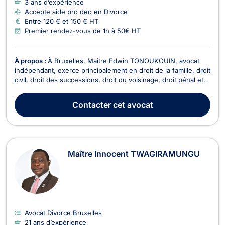
3 ans d’expérience
Accepte aide pro deo en Divorce
Entre 120 € et 150 € HT
Premier rendez-vous de 1h à 50€ HT
À propos :
À Bruxelles, Maître Edwin TONOUKOUIN, avocat
indépendant, exerce principalement en droit de la famille, droit
civil, droit des successions, droit du voisinage, droit pénal et
droit de l’immobilier. Il met ses compétences au service de ses
clients afin de les accompagner dans des situations juridiques
Contacter
cet avocat
diverses et d’assurer l...
Maître Innocent TWAGIRAMUNGU
Avocat Divorce Bruxelles
21 ans d’expérience