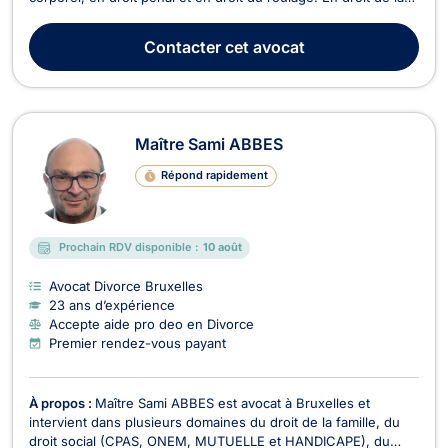
famille, Maître Charlotte PURNODE vous épaule lors de votre
procédure de divorce contentieux ou à l’amiable. Elle traite
Contacter
cet avocat
également les litiges relatifs à ...
Maître Sami ABBES
Répond rapidement
Prochain RDV disponible :
10 août
Avocat Divorce Bruxelles
23 ans d’expérience
Accepte aide pro deo en Divorce
Premier rendez-vous payant
À propos :
Maître Sami ABBES est avocat à Bruxelles et
intervient dans plusieurs domaines du droit de la famille, du
droit social (CPAS, ONEM, MUTUELLE et HANDICAPE), du