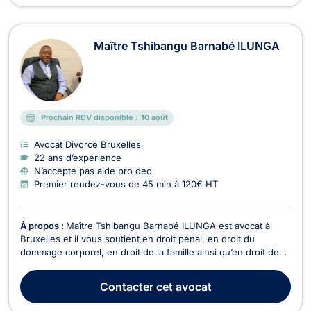
Maître Tshibangu Barnabé ILUNGA
Prochain RDV disponible :
10 août
Avocat Divorce Bruxelles
22 ans d’expérience
N’accepte pas aide pro deo
Premier rendez-vous de 45 min à 120€ HT
À propos :
Maître Tshibangu Barnabé ILUNGA est avocat à
Bruxelles et il vous soutient en droit pénal, en droit du
dommage corporel, en droit de la famille ainsi qu’en droit des
étrangers et de la nationalité. En droit pénal, Maître ILUNGA
vous défend si vous êtes soupçonné(e) ou si vous avez
Contacter
cet avocat
commis une infraction contre les biens (usa...