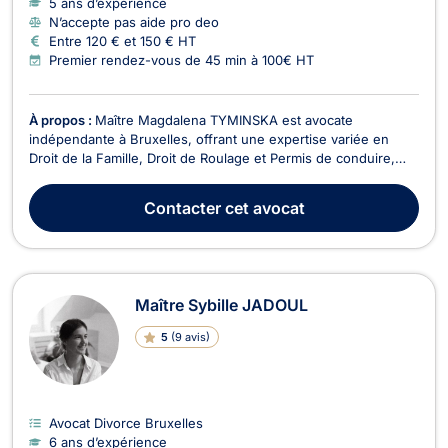
5 ans d’expérience
N’accepte pas aide pro deo
Entre 120 € et 150 € HT
Premier rendez-vous de 45 min à 100€ HT
À propos :
Maître Magdalena TYMINSKA est avocate
indépendante à Bruxelles, offrant une expertise variée en
Droit de la Famille, Droit de Roulage et Permis de conduire,
Droit Civil, Divorce, Droit Pénal, Baux Commerciaux, Droit des
Mineurs, et Droit de l'Immobilier. En Droit de la Famille, Maître
Contacter
cet avocat
TYMINSKA vous accompagne dans toutes le...
Maître Sybille JADOUL
5
(
9 avis
)
Avocat Divorce Bruxelles
6 ans d’expérience