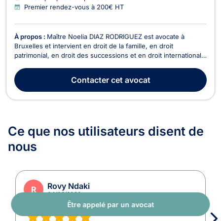
Premier rendez-vous à 200€ HT
À propos :
Maître Noelia DIAZ RODRIGUEZ est avocate à
Bruxelles et intervient en droit de la famille, en droit
patrimonial, en droit des successions et en droit international
privé. Maître DIAZ RODRIGUEZ possède une compétence
particulière en droit de la famille pour tous les dossiers
Contacter
cet avocat
relevant des contrats de mariage, du divorce à l’a...
Ce que nos utilisateurs
disent de
nous
Rovy Ndaki
R
04/08/2026
Être appelé par un avocat