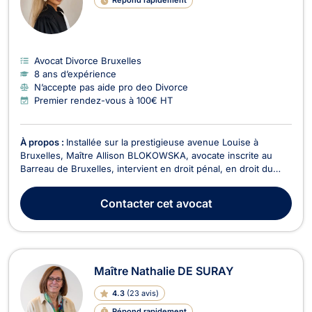
Répond rapidement
Avocat Divorce Bruxelles
8 ans d’expérience
N’accepte pas aide pro deo Divorce
Premier rendez-vous à 100€ HT
À propos :
Installée sur la prestigieuse avenue Louise à
Bruxelles, Maître Allison BLOKOWSKA, avocate inscrite au
Barreau de Bruxelles, intervient en droit pénal, en droit du
roulage et du permis de conduire, en droit de la famille et du
divorce ainsi qu'en droit de la jeunesse. Diplômée d'un master
Contacter
cet avocat
en droit obtenu avec grande distinc...
Maître Nathalie DE SURAY
4.3
(
23 avis
)
Répond rapidement