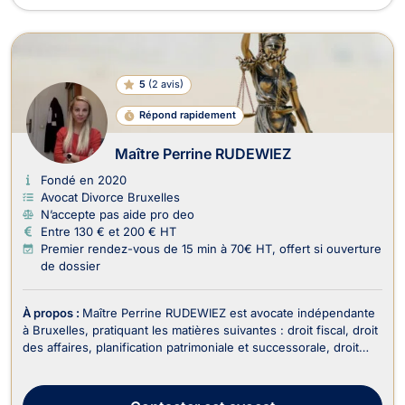
5
(
2 avis
)
Répond rapidement
Maître Perrine RUDEWIEZ
Fondé en 2020
Avocat Divorce Bruxelles
N’accepte pas aide pro deo
Entre 130 € et 200 € HT
Premier rendez-vous de 15 min à 70€ HT, offert si ouverture
de dossier
À propos :
Maître Perrine RUDEWIEZ est avocate indépendante
à Bruxelles, pratiquant les matières suivantes : droit fiscal, droit
des affaires, planification patrimoniale et successorale, droit
des successions, droit de la famille. En tant qu'avocate
impliquée et réactive, Maître RUDEWIEZ met son expertise au
service de ses clients pou...