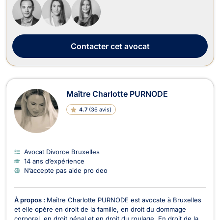
concurrence, au droit des sociétés, au droit du crédit et de la
consommat...
Contacter
cet avocat
Maître Charlotte PURNODE
4.7
(
36 avis
)
Avocat Divorce Bruxelles
14 ans d’expérience
N’accepte pas aide pro deo
À propos :
Maître Charlotte PURNODE est avocate à Bruxelles
et elle opère en droit de la famille, en droit du dommage
corporel, en droit pénal et en droit du roulage. En droit de la