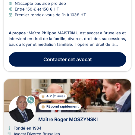
N’accepte pas aide pro deo
Entre 150 € et 150 € HT
Premier rendez-vous de 1h à 103€ HT
À propos :
Maître Philippe MAISTRIAU est avocat à Bruxelles et
intervient en droit de la famille, divorce, droit des successions,
baux à loyer et médiation familiale. Il opère en droit de la
famille et vous assiste pour des divorces à l'amiable ou
contentieux, cohabitation légale, filiation, droit de garde et
Contacter
cet avocat
droit de visite, pensions...
4.2
(
11 avis
)
E
N
Répond rapidement
LI
G
N
Maître Roger MOSZYNSKI
E
Fondé en 1984
Avocat Divorce Bruxelles