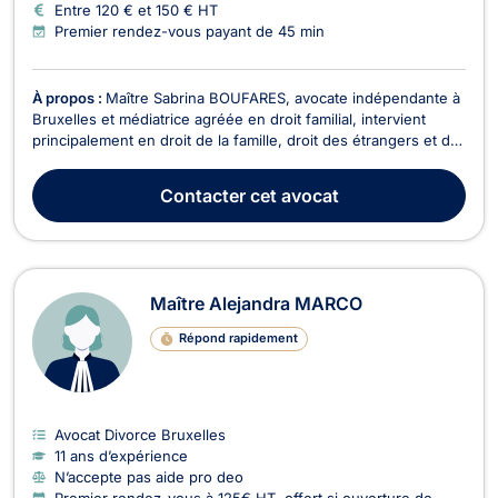
Entre 120 € et 150 € HT
Premier rendez-vous payant de 45 min
À propos :
Maître Sabrina BOUFARES, avocate indépendante à
Bruxelles et médiatrice agréée en droit familial, intervient
principalement en droit de la famille, droit des étrangers et de
la nationalité, ainsi qu’en droit des baux d’habitation. Elle
accompagne ses clients avec bienveillance, écoute, rigueur, et
Contacter
cet avocat
efficacité, afin de propos...
Maître Alejandra MARCO
Répond rapidement
Avocat Divorce Bruxelles
11 ans d’expérience
N’accepte pas aide pro deo
Premier rendez-vous à 125€ HT, offert si ouverture de