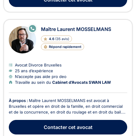
chaque étape de la procédure. Son ...
E
Maître Laurent MOSSELMANS
N
LI
4.6
(
35 avis
)
G
N
Répond rapidement
E
Avocat Divorce Bruxelles
25 ans d’expérience
N’accepte pas aide pro deo
Travaille au sein du
Cabinet d’Avocats SWAN LAW
À propos :
Maître Laurent MOSSELMANS est avocat à
Bruxelles et opère en droit de la famille, en droit commercial
et de la concurrence, en droit du roulage et en droit du bail.
Maître Laurent MOSSELMANS intervient en droit de la famille
si votre dossier relève du divorce, de la cohabitation légale ou
Contacter
cet avocat
de la succession. Il traite égaleme...