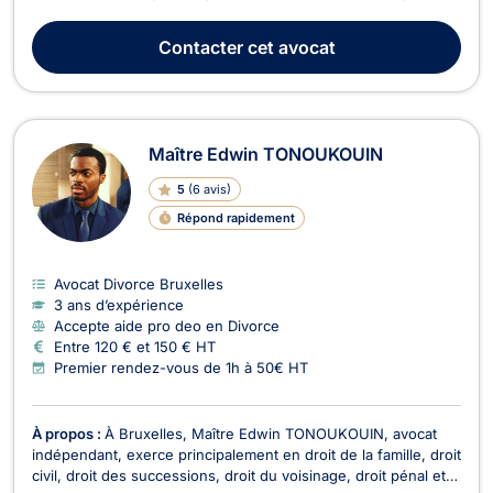
droit des étrangers et du droit civil. Maître Sami ABBES vous
accompagne dans la constitution des demandes de mariages,
Contacter
cet avocat
des cohabitations légales, des séparations et ...
Maître Edwin TONOUKOUIN
5
(
6 avis
)
Répond rapidement
Avocat Divorce Bruxelles
3 ans d’expérience
Accepte aide pro deo en Divorce
Entre 120 € et 150 € HT
Premier rendez-vous de 1h à 50€ HT
À propos :
À Bruxelles, Maître Edwin TONOUKOUIN, avocat
indépendant, exerce principalement en droit de la famille, droit
civil, droit des successions, droit du voisinage, droit pénal et