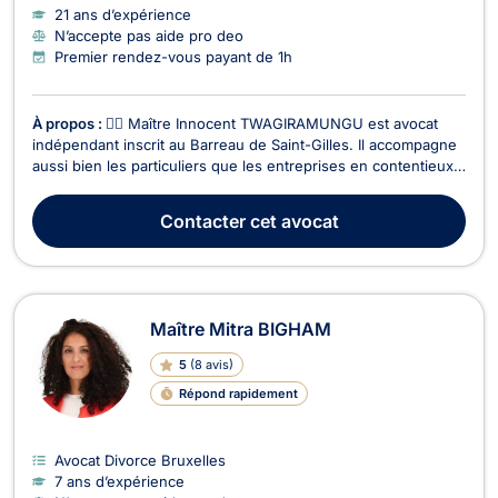
21 ans d’expérience
N’accepte pas aide pro deo
Premier rendez-vous payant de 1h
À propos :
👨‍⚖️ Maître Innocent TWAGIRAMUNGU est avocat
indépendant inscrit au Barreau de Saint-Gilles. Il accompagne
aussi bien les particuliers que les entreprises en contentieux
et conseil juridique, avec une expertise étendue dans
plusieurs branches du droit. 🔹 Domaines d’intervention : ✅
Contacter
cet avocat
Droit des sociétés– Création d’entreprises...
Maître Mitra BIGHAM
5
(
8 avis
)
Répond rapidement
Avocat Divorce Bruxelles
7 ans d’expérience