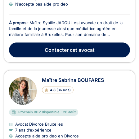
N’accepte pas aide pro deo
À propos :
Maître Sybille JADOUL est avocate en droit de la
famille et de la jeunesse ainsi que médiatrice agréée en
matière familiale à Bruxelles. Pour son domaine de
prédilection qui est le droit de la famille, Maître Sybille
JADOUL s'occupe de tout ce qui concerne les mariages,
Contacter
cet avocat
séparation, cohabitation légale, divorce mais égalemen...
Maître Sabrina BOUFARES
4.8
(
36 avis
)
Prochain RDV disponible :
26 août
Avocat Divorce Bruxelles
7 ans d’expérience
Accepte aide pro deo en Divorce