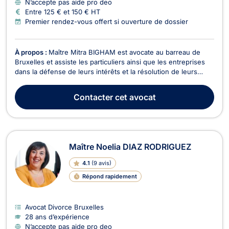
N’accepte pas aide pro deo
Entre 125 € et 150 € HT
Premier rendez-vous offert si ouverture de dossier
À propos :
Maître Mitra BIGHAM est avocate au barreau de
Bruxelles et assiste les particuliers ainsi que les entreprises
dans la défense de leurs intérêts et la résolution de leurs
litiges. Droit des assurances Maître BIGHAM intervient dans
les litiges liés aux sinistres et aux accidents médicaux. Elle
Contacter
cet avocat
accompagne ses clients dans leur...
Maître Noelia DIAZ RODRIGUEZ
4.1
(
9 avis
)
Répond rapidement
Avocat Divorce Bruxelles
28 ans d’expérience
N’accepte pas aide pro deo