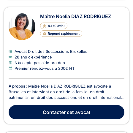
Maître Noelia DIAZ RODRIGUEZ
4.1
(
9 avis
)
Répond rapidement
Avocat Droit des Successions Bruxelles
28 ans d’expérience
N’accepte pas aide pro deo
Premier rendez-vous à 200€ HT
À propos :
Maître Noelia DIAZ RODRIGUEZ est avocate à
Bruxelles et intervient en droit de la famille, en droit
patrimonial, en droit des successions et en droit international
privé. Maître DIAZ RODRIGUEZ possède une compétence
particulière en droit de la famille pour tous les dossiers
Contacter
cet avocat
relevant des contrats de mariage, du divorce à l’a...