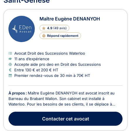
Saint-Genèse
Maître Eugène DENANYOH
4.9
(
49 avis
)
Répond rapidement
Avocat Droit des Successions Waterloo
11 ans d’expérience
Accepte aide pro deo en Droit des Successions
Entre 130 € et 200 € HT
Premier rendez-vous de 30 min à 70€ HT
À propos :
Maître Eugène DENANYOH est avocat inscrit au
Barreau du Brabant Wallon. Son cabinet est installé à
Waterloo. Pour les besoins de ses clients, il se déplace à
Bruxelles ou en Wallonie et devant tous les cours et tribunaux
du Royaume. Maître Eugène DENANYOH intervient en droit de
Contacter
cet avocat
la faillite, pour les procédures sur aveu ou s...