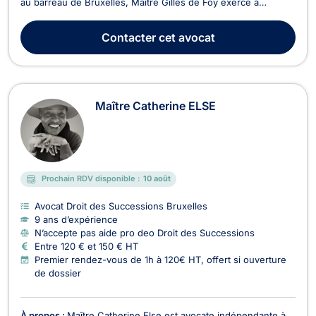
au barreau de Bruxelles, Maître Gilles de Foy exerce à
Woluwe-Saint-Pierre et accompagne ses clients en droit des
successions, droit patrimonial de la famille et fiscalité
Contacter
cet avocat
patrimoniale belge et internationale. ...
Maître Catherine ELSE
Prochain RDV disponible :
10 août
Avocat Droit des Successions Bruxelles
9 ans d’expérience
N’accepte pas aide pro deo Droit des Successions
Entre 120 € et 150 € HT
Premier rendez-vous de 1h à 120€ HT, offert si ouverture
de dossier
À propos :
Maître Catherine Else est avocate indépendante à