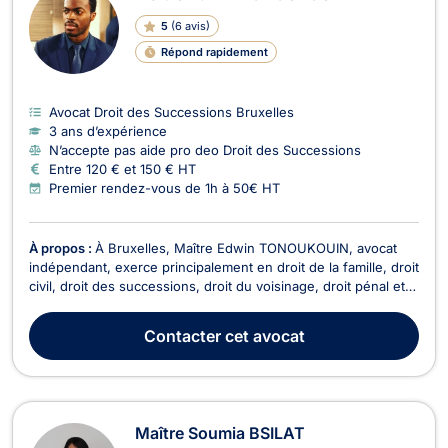
5
(
6 avis
)
Répond rapidement
Avocat Droit des Successions Bruxelles
3 ans d’expérience
N’accepte pas aide pro deo Droit des Successions
Entre 120 € et 150 € HT
Premier rendez-vous de 1h à 50€ HT
À propos :
À Bruxelles, Maître Edwin TONOUKOUIN, avocat
indépendant, exerce principalement en droit de la famille, droit
civil, droit des successions, droit du voisinage, droit pénal et
droit de l’immobilier. Il met ses compétences au service de ses
clients afin de les accompagner dans des situations juridiques
Contacter
cet avocat
diverses et d’assurer l...
Maître Soumia BSILAT