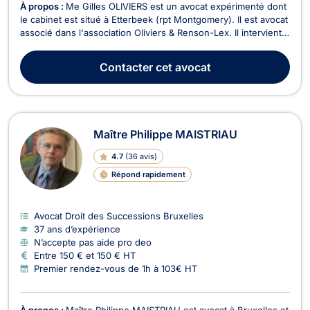
À propos :
Me Gilles OLIVIERS est un avocat expérimenté dont
le cabinet est situé à Etterbeek (rpt Montgomery). Il est avocat
associé dans l'association Oliviers & Renson-Lex. Il intervient
en droit immobilier, droit civil, droit des successions, droit du
roulage et en droit des incapacités. En droit immobilier, il vous
Contacter
cet avocat
assiste po...
Maître Philippe MAISTRIAU
4.7
(
36 avis
)
Répond rapidement
Avocat Droit des Successions Bruxelles
37 ans d’expérience
N’accepte pas aide pro deo
Entre 150 € et 150 € HT
Premier rendez-vous de 1h à 103€ HT
À propos :
Maître Philippe MAISTRIAU est avocat à Bruxelles et