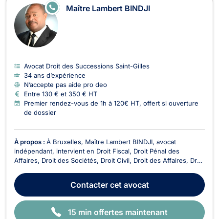
E
Maître Lambert BINDJI
N
LI
G
N
E
Avocat Droit des Successions Saint-Gilles
34 ans d’expérience
N’accepte pas aide pro deo
Entre 130 € et 350 € HT
Premier rendez-vous de 1h à 120€ HT, offert si ouverture
de dossier
À propos :
À Bruxelles, Maître Lambert BINDJI, avocat
indépendant, intervient en Droit Fiscal, Droit Pénal des
Affaires, Droit des Sociétés, Droit Civil, Droit des Affaires, Droit
des Successions, Droit du Voisinage, Droit Pénal, Droit des
Associations et des Fondations et Droit Économique. Avocat
Contacter
cet avocat
spécialisé en droit fiscal, il met so...
15 min offertes maintenant