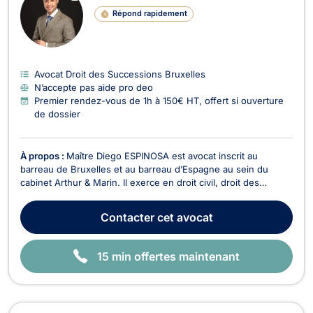
LI
Répond rapidement
G
N
E
Avocat Droit des Successions Bruxelles
N’accepte pas aide pro deo
Premier rendez-vous de 1h à 150€ HT, offert si ouverture
de dossier
À propos :
Maître Diego ESPINOSA est avocat inscrit au
barreau de Bruxelles et au barreau d’Espagne au sein du
cabinet Arthur & Marin. Il exerce en droit civil, droit des
entreprises, droit international, droit européen, droit du
numérique, ainsi qu'en droit douanier. Trilingue en espagnol,
Contacter
cet avocat
français et anglais, Maître ESPINOSA acc...
15 min offertes maintenant