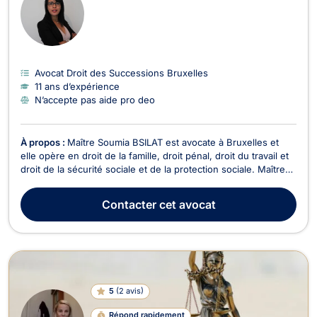
Avocat Droit des Successions Bruxelles
11 ans d’expérience
N’accepte pas aide pro deo
À propos :
Maître Soumia BSILAT est avocate à Bruxelles et
elle opère en droit de la famille, droit pénal, droit du travail et
droit de la sécurité sociale et de la protection sociale. Maître
BSILAT intervient en droit de la famille et vous accompagne
dans votre procédure de divorce, de liquidation d’indivision ou
Contacter
cet avocat
encore de constituti...
5
(
2 avis
)
Répond rapidement