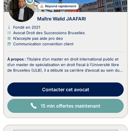
N
Répond rapidement
LI
G
N
Maître Walid JAAFARI
E
Fondé en 2021
Avocat Droit des Successions Bruxelles
N’accepte pas aide pro deo
Communication convention client
À propos :
Titulaire d’un master en droit international public et
d’un master de spécialisation en droit fiscal à l’Université libre
de Bruxelles (ULB), il a débuté sa carrière d’avocat au sein du
département fiscal d’un cabinet spécialisé en contentieux
judiciaire. Il s’est ensuite formé auprès de feue Me Typhanie
Afschrift, avocate ...
Contacter
cet avocat
15 min offertes maintenant