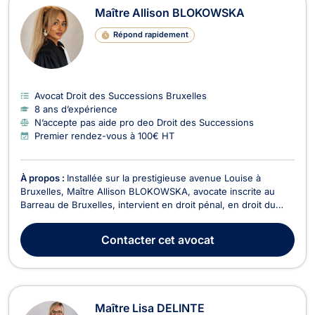
Maître Allison BLOKOWSKA
Répond rapidement
Avocat Droit des Successions Bruxelles
8 ans d’expérience
N’accepte pas aide pro deo Droit des Successions
Premier rendez-vous à 100€ HT
À propos :
Installée sur la prestigieuse avenue Louise à
Bruxelles, Maître Allison BLOKOWSKA, avocate inscrite au
Barreau de Bruxelles, intervient en droit pénal, en droit du
roulage et du permis de conduire, en droit de la famille et du
divorce ainsi qu'en droit de la jeunesse. Diplômée d'un master
Contacter
cet avocat
en droit obtenu avec grande distinc...
Maître Lisa DELINTE