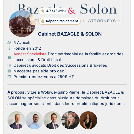
4.7
(
42 avis
)
Répond rapidement
Cabinet BAZACLE & SOLON
5 Avocats
Fondé en 2012
Avocat Spécialiste
Droit patrimonial de la famille et droit des
successions & Droit fiscal
Cabinet d’avocats Droit des Successions Bruxelles
N’accepte pas aide pro deo
Premier rendez-vous à 250€ HT
À propos :
Situé à Woluwe-Saint-Pierre, le Cabinet BAZACLE &
SOLON se spécialise dans plusieurs domaines du droit pour
accompagner ses clients dans leurs problématiques juridiques
en Belgique. Le cabinet intervient notamment en Droit Pénal
des Affaires, Droit des Sociétés, Droit des Affaires, Droit des
Successions, Droit Commercia...