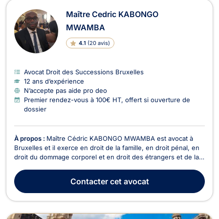
Maître Cedric KABONGO
MWAMBA
4.1
(
20 avis
)
Avocat Droit des Successions Bruxelles
12 ans d’expérience
N’accepte pas aide pro deo
Premier rendez-vous à 100€ HT, offert si ouverture de
dossier
À propos :
Maître Cédric KABONGO MWAMBA est avocat à
Bruxelles et il exerce en droit de la famille, en droit pénal, en
droit du dommage corporel et en droit des étrangers et de la
nationalité. Tout d’abord, en droit de la famille, Maître Cédric
KABONGO MWAMBA opère dans le cadre des problématiques
Contacter
cet avocat
relatives au divorce par consentement...