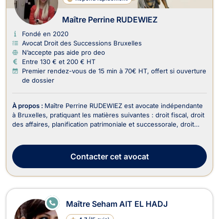
Maître Perrine RUDEWIEZ
Fondé en 2020
Avocat Droit des Successions Bruxelles
N’accepte pas aide pro deo
Entre 130 € et 200 € HT
Premier rendez-vous de 15 min à 70€ HT, offert si ouverture
de dossier
À propos :
Maître Perrine RUDEWIEZ est avocate indépendante
à Bruxelles, pratiquant les matières suivantes : droit fiscal, droit
des affaires, planification patrimoniale et successorale, droit
des successions, droit de la famille. En tant qu'avocate
impliquée et réactive, Maître RUDEWIEZ met son expertise au
service de ses clients pou...
Contacter
cet avocat
E
Maître Seham AIT EL HADJ
N
LI