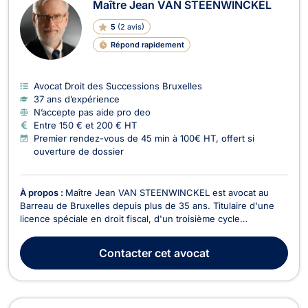
Maître Jean VAN STEENWINCKEL
5
(
2 avis
)
Répond rapidement
Avocat Droit des Successions Bruxelles
37 ans d’expérience
N’accepte pas aide pro deo
Entre 150 € et 200 € HT
Premier rendez-vous de 45 min à 100€ HT, offert si
ouverture de dossier
À propos :
Maître Jean VAN STEENWINCKEL est avocat au
Barreau de Bruxelles depuis plus de 35 ans. Titulaire d'une
licence spéciale en droit fiscal, d'un troisième cycle
postuniversitaire en droit immobilier et d'un diplôme en
gestion de patrimoine, il conseille, assiste et défend ses
Contacter
cet avocat
clients en matière de droit fiscal, de droit immobi...