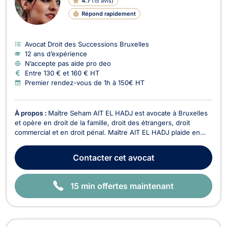
4.7
(
15 avis
)
G
N
Répond rapidement
E
Avocat Droit des Successions Bruxelles
12 ans d’expérience
N’accepte pas aide pro deo
Entre 130 € et 160 € HT
Premier rendez-vous de 1h à 150€ HT
À propos :
Maître Seham AIT EL HADJ est avocate à Bruxelles
et opère en droit de la famille, droit des étrangers, droit
commercial et en droit pénal. Maître AIT EL HADJ plaide en
droit de la famille et vous assiste pour tous dossiers relatifs au
divorce à l’amiable ou contentieux, aux partages de
Contacter
cet avocat
succession entre ayants droit, à la co...
15 min offertes maintenant