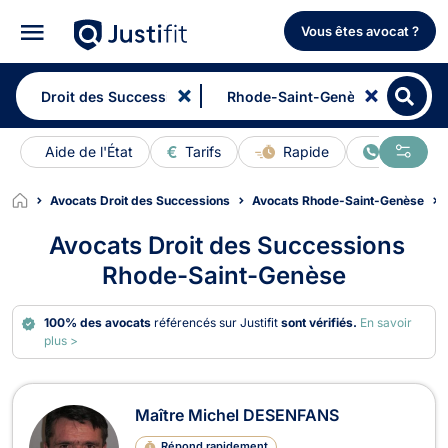
Vous êtes avocat ?
Aide de l'État
Tarifs
Rapide
En ligne
Avocats Droit des Successions
Avocats Rhode-Saint-Genèse
Avocats Droit des Successions
Rhode-Saint-Genèse
100% des avocats
référencés sur Justifit
sont vérifiés.
En savoir
plus >
Avocats en Droit des Successions 
Maître Michel DESENFANS
Répond rapidement