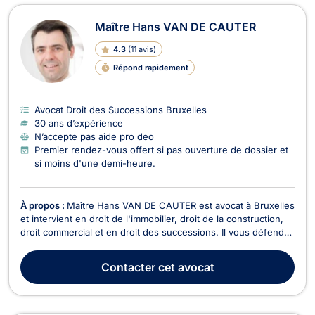
Maître Hans VAN DE CAUTER
4.3
(
11 avis
)
Répond rapidement
Avocat Droit des Successions Bruxelles
30 ans d’expérience
N’accepte pas aide pro deo
Premier rendez-vous offert si pas ouverture de dossier et
si moins d'une demi-heure.
À propos :
Maître Hans VAN DE CAUTER est avocat à Bruxelles
et intervient en droit de l'immobilier, droit de la construction,
droit commercial et en droit des successions. Il vous défend
en droit de l’immobilier dans le cadre de tout contentieux
relatif aux baux à loyer, en droit de la copropriété, en droits
Contacter
cet avocat
réels démembrés (usufruit,...