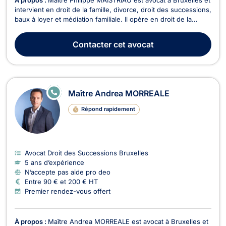
intervient en droit de la famille, divorce, droit des successions,
baux à loyer et médiation familiale. Il opère en droit de la
famille et vous assiste pour des divorces à l'amiable ou
contentieux, cohabitation légale, filiation, droit de garde et
Contacter
cet avocat
droit de visite, pensions...
E
Maître Andrea MORREALE
N
LI
Répond rapidement
G
N
E
Avocat Droit des Successions Bruxelles
5 ans d’expérience
N’accepte pas aide pro deo
Entre 90 € et 200 € HT
Premier rendez-vous offert
À propos :
Maître Andrea MORREALE est avocat à Bruxelles et