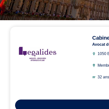
Cabin
Avocat d
1050 B
Membr
32 ans