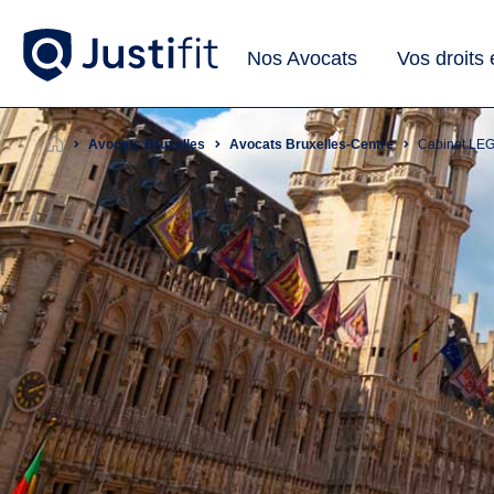
Nos Avocats
Vos droits
Avocats Bruxelles
Avocats Bruxelles-Centre
Cabinet LE