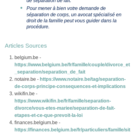
de séparation de fait.
Pour mener à bien votre demande de
séparation de corps, un avocat spécialisé en
droit de la famille peut vous guider dans la
procédure.
Articles Sources
belgium.be -
https://www.belgium.be/fr/famille/couple/divorce_et
_separation/separation_de_fait
notaire.be -
https://www.notaire.be/tag/separation-
de-corps-principe-consequences-et-implications
wikifin.be -
https://www.wikifin.be/fr/famille/separation-
divorce/vous-etes-mariee/separation-de-fait-
etapes-et-ce-que-prevoit-la-loi
finances.belgium.be -
https://finances.belgium.be/fr/particuliers/famille/sit