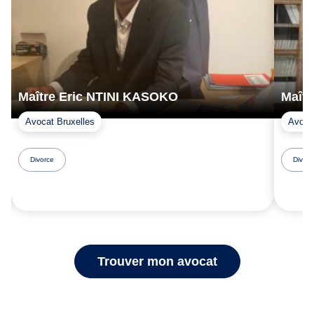
Maître Eric NTINI KASOKO
Maît
Avocat Bruxelles
Avoca
Divorce
Divorc
Trouver mon avocat