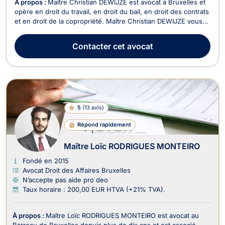
À propos :
Maître Christian DEWIJZE est avocat à Bruxelles et
opère en droit du travail, en droit du bail, en droit des contrats
et en droit de la copropriété. Maître Christian DEWIJZE vous
assiste et vous conseille en droit du travail, que vous soyez
employeur ou employé. Il s’occupe de tous dossiers ou
Contacter
cet avocat
contentieux liés à la rupture ...
5
(
13 avis
)
Répond rapidement
Maître Loïc RODRIGUES MONTEIRO
Fondé en 2015
Avocat Droit des Affaires Bruxelles
N’accepte pas aide pro deo
Taux horaire : 200,00 EUR HTVA (+21% TVA).
À propos :
Maître Loïc RODRIGUES MONTEIRO est avocat au
Barreau de Bruxelles depuis plus de dix ans et est associé