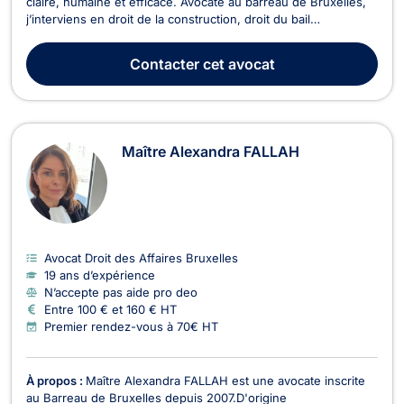
claire, humaine et efficace. Avocate au barreau de Bruxelles,
j’interviens en droit de la construction, droit du bail
(logement), conseil aux entreprises et droit européen et
international. J’accompagne particuliers et professionnels
Contacter
cet avocat
dans la prévention et la résolution de leurs...
Maître Alexandra FALLAH
Avocat Droit des Affaires Bruxelles
19 ans d’expérience
N’accepte pas aide pro deo
Entre 100 € et 160 € HT
Premier rendez-vous à 70€ HT
À propos :
Maître Alexandra FALLAH est une avocate inscrite
au Barreau de Bruxelles depuis 2007.D'origine