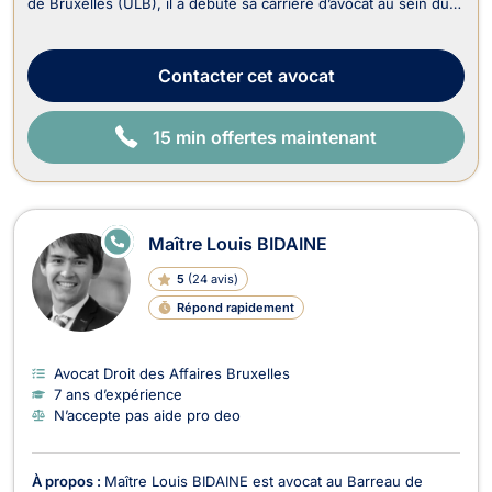
de Bruxelles (ULB), il a débuté sa carrière d’avocat au sein du
département fiscal d’un cabinet spécialisé en contentieux
judiciaire. Il s’est ensuite formé auprès de feue Me Typhanie
Afschrift, avocate ...
Contacter
cet avocat
15 min offertes maintenant
E
Maître Louis BIDAINE
N
LI
5
(
24 avis
)
G
N
Répond rapidement
E
Avocat Droit des Affaires Bruxelles
7 ans d’expérience
N’accepte pas aide pro deo
À propos :
Maître Louis BIDAINE est avocat au Barreau de