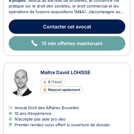
À propos :
Avocat au Barreau de Bruxelles, je concentre ma
pratique sur le droit des sociétés, le droit commercial et les
opérations de fusions-acquisitions (M&A). J’accompagne au
quotidien des PME, start-ups, dirigeants et actionnaires dans
la structuration, le développement et la protection de leurs
Contacter
cet avocat
activités. Je conseille et as...
15 min offertes maintenant
Maître David LOHISSE
5
(
1 avis
)
Répond rapidement
Avocat Droit des Affaires Bruxelles
10 ans d’expérience
N’accepte pas aide pro deo
Premier rendez-vous offert si ouverture de dossier