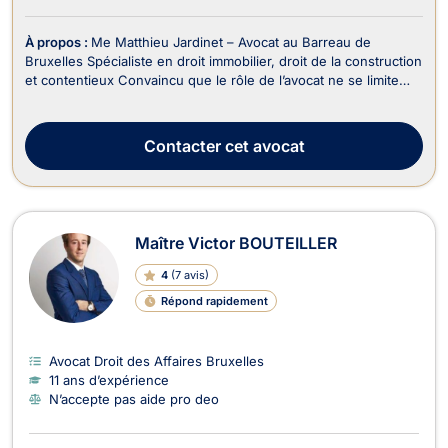
À propos :
Me Matthieu Jardinet – Avocat au Barreau de
Bruxelles Spécialiste en droit immobilier, droit de la construction
et contentieux Convaincu que le rôle de l’avocat ne se limite
pas à plaider, mais consiste avant tout à protéger, anticiper et
résoudre, Me Matthieu Jardinet accompagne ses clients avec
une approche à la fois stra...
Contacter
cet avocat
Maître Victor BOUTEILLER
4
(
7 avis
)
Répond rapidement
Avocat Droit des Affaires Bruxelles
11 ans d’expérience
N’accepte pas aide pro deo