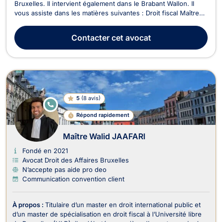
Bruxelles. Il intervient également dans le Brabant Wallon. Il
vous assiste dans les matières suivantes : Droit fiscal Maître
Arnaud LEROY intervient dans tous les domaines du droit
fiscal belge et international. Entre autres : Fiscalité des
Contacter
cet avocat
revenus mobiliers.Impôt des sociétés.Fi...
5
(
8 avis
)
E
N
Répond rapidement
LI
G
N
Maître Walid JAAFARI
E
Fondé en 2021
Avocat Droit des Affaires Bruxelles
N’accepte pas aide pro deo
Communication convention client
À propos :
Titulaire d’un master en droit international public et
d’un master de spécialisation en droit fiscal à l’Université libre