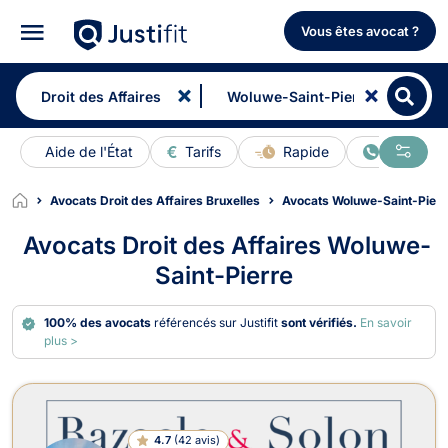
Vous êtes avocat ?
Aide de l'État
Tarifs
Rapide
En ligne
Avocats Droit des Affaires Bruxelles
Avocats Woluwe-Saint-Pierr
Avocats Droit des Affaires Woluwe-
Saint-Pierre
100% des avocats
référencés sur Justifit
sont vérifiés.
En savoir
plus >
Avocats en Droit des Affaires à Wol
4.7
(
42 avis
)