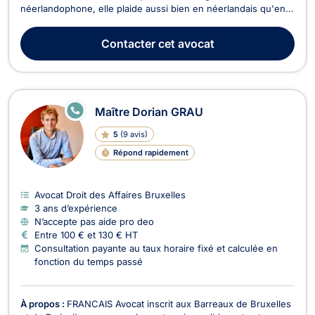
néerlandophone, elle plaide aussi bien en néerlandais qu'en
français. Elle intervient en droit de l'immobilier, en droit du
voisinage, en droit de la circulation routière, en droit des
Contacter
cet avocat
étrangers et en droit de la consommation. Maî...
E
Maître Dorian GRAU
N
LI
5
(
9 avis
)
G
N
Répond rapidement
E
Avocat Droit des Affaires Bruxelles
3 ans d’expérience
N’accepte pas aide pro deo
Entre 100 € et 130 € HT
Consultation payante au taux horaire fixé et calculée en
fonction du temps passé
À propos :
FRANCAIS Avocat inscrit aux Barreaux de Bruxelles