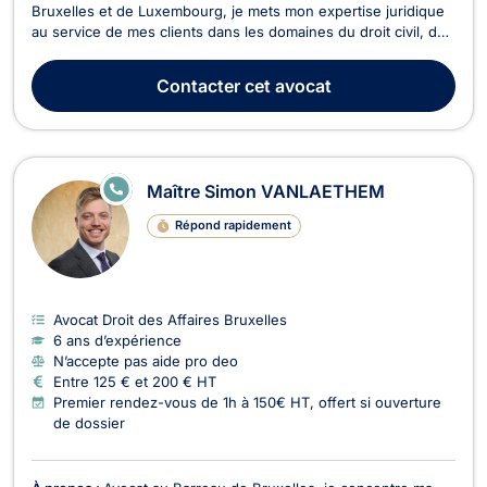
Bruxelles et de Luxembourg, je mets mon expertise juridique
au service de mes clients dans les domaines du droit civil, du
droit des affaires et du droit commercial. Je parle couramment
français, anglais et néerlandais, ce qui me permet
Contacter
cet avocat
d’accompagner efficacement une clientèle dive...
E
Maître Simon VANLAETHEM
N
LI
Répond rapidement
G
N
E
Avocat Droit des Affaires Bruxelles
6 ans d’expérience
N’accepte pas aide pro deo
Entre 125 € et 200 € HT
Premier rendez-vous de 1h à 150€ HT, offert si ouverture
de dossier