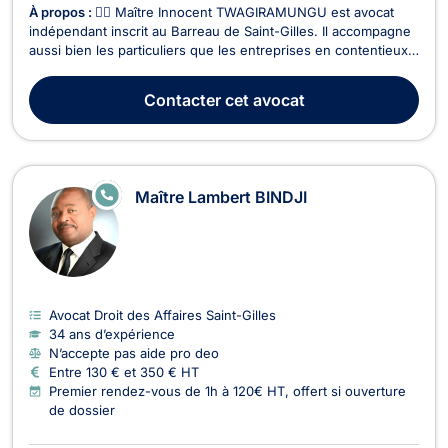
À propos :
👨‍⚖️ Maître Innocent TWAGIRAMUNGU est avocat
indépendant inscrit au Barreau de Saint-Gilles. Il accompagne
aussi bien les particuliers que les entreprises en contentieux
et conseil juridique, avec une expertise étendue dans
plusieurs branches du droit. 🔹 Domaines d’intervention : ✅
Contacter
cet avocat
Droit des sociétés– Création d’entreprises...
E
Maître Lambert BINDJI
N
LI
G
N
E
Avocat Droit des Affaires Saint-Gilles
34 ans d’expérience
N’accepte pas aide pro deo
Entre 130 € et 350 € HT
Premier rendez-vous de 1h à 120€ HT, offert si ouverture
de dossier