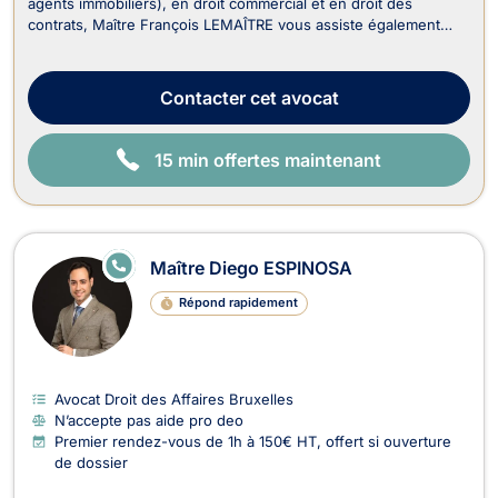
agents immobiliers), en droit commercial et en droit des
contrats, Maître François LEMAÎTRE vous assiste également
dans le recouvrement de vos créances et droit judiciaire (litiges
civils). En droit de l’immobilier, il traite : - Les dossiers en
matière de baux portant sur...
Contacter
cet avocat
15 min offertes maintenant
E
Maître Diego ESPINOSA
N
LI
Répond rapidement
G
N
E
Avocat Droit des Affaires Bruxelles
N’accepte pas aide pro deo
Premier rendez-vous de 1h à 150€ HT, offert si ouverture
de dossier