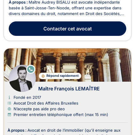
À propos :
Maître Audrey BISALU est avocate indépendante
basée à Saint-Josse-Ten-Noode, offrant une expertise dans
divers domaines du droit, notamment en Droit des Sociétés,
Droit de la Famille, Droit des Étrangers, Droit Civil, Droit des
Affaires, Divorce, et Droit de la Sécurité Sociale. En Droit des
Contacter
cet avocat
Sociétés, Maître BISALU accompag...
E
N
Répond rapidement
LI
G
N
Maître François LEMAÎTRE
E
Fondé en 2017
Avocat Droit des Affaires Bruxelles
N’accepte pas aide pro deo
Premier entretien téléphonique offert (max 15 min)
À propos :
Avocat en droit de l’immobilier (qu'il enseigne aux