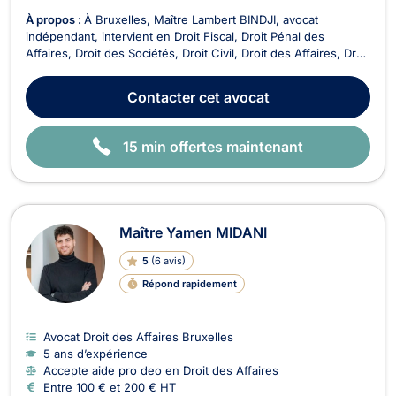
À propos :
À Bruxelles, Maître Lambert BINDJI, avocat
indépendant, intervient en Droit Fiscal, Droit Pénal des
Affaires, Droit des Sociétés, Droit Civil, Droit des Affaires, Droit
des Successions, Droit du Voisinage, Droit Pénal, Droit des
Associations et des Fondations et Droit Économique. Avocat
Contacter
cet avocat
spécialisé en droit fiscal, il met so...
15 min offertes maintenant
Maître Yamen MIDANI
5
(
6 avis
)
Répond rapidement
Avocat Droit des Affaires Bruxelles
5 ans d’expérience
Accepte aide pro deo en Droit des Affaires
Entre 100 € et 200 € HT