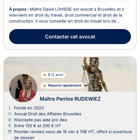
À propos :
Maître David LOHISSE est avocat à Bruxelles et il
intervient en droit du travail, droit commercial et droit de la
construction. Il vous conseille en droit du travail lors de
questions d'heures supplémentaires, fautes de l'employeur
ou pour la rédaction des accords d'entreprise ou des contrats
Contacter
cet avocat
de travail ainsi que des clause...
5
(
2 avis
)
Répond rapidement
Maître Perrine RUDEWIEZ
Fondé en 2020
Avocat Droit des Affaires Bruxelles
N’accepte pas aide pro deo
Entre 130 € et 200 € HT
Premier rendez-vous de 15 min à 70€ HT, offert si ouverture
de dossier