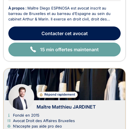
À propos :
Maître Diego ESPINOSA est avocat inscrit au
barreau de Bruxelles et au barreau d’Espagne au sein du
cabinet Arthur & Marin. Il exerce en droit civil, droit des
entreprises, droit international, droit européen, droit du
numérique, ainsi qu'en droit douanier. Trilingue en espagnol,
Contacter
cet avocat
français et anglais, Maître ESPINOSA acc...
15 min offertes maintenant
Répond rapidement
Maître Matthieu JARDINET
Fondé en 2015
Avocat Droit des Affaires Bruxelles
N’accepte pas aide pro deo