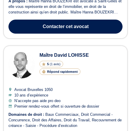
À propos :
Maître Hanna BOUZEKRI est avocate à Saint-Gilles et
elle vous représente en droit de l’immobilier, en droit de la
construction ainsi qu’en droit public. Maître Hanna BOUZEKRI
intervient dans toutes les affaires touchant au droit de l’immobilier.
Elle vous assiste dans la vente ou l’achat immobilier, et vous
Contacter
cet avocat
accompagne tout ...
Maître David LOHISSE
5
(
1 avis
)
Répond rapidement
Avocat Bruxelles
1050
10 ans d’expérience
N’accepte pas aide pro deo
Premier rendez-vous offert si ouverture de dossier
Domaines de droit :
Baux Commerciaux
Droit Commercial -
Concurrence
Droit des Affaires
Droit du Travail
Recouvrement de
créance - Saisie - Procédure d’exécution