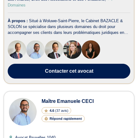
Domaines
À propos :
Situé à Woluwe-Saint-Pierre, le Cabinet BAZACLE &
SOLON se spécialise dans plusieurs domaines du droit pour
accompagner ses clients dans leurs problématiques juridiques en
Belgique. Le cabinet intervient notamment en Droit Pénal des
Affaires, Droit des Sociétés, Droit des Affaires, Droit des
Successions, Droit Commercia...
Contacter
cet avocat
Maître Emanuele CECI
4.6
(
37 avis
)
Répond rapidement
Avocat Bruxelles
1040