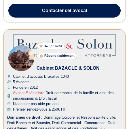
plus de quinze ans de pratique intensive et d'engagement
académique. Licenciée en droit de l'Université Libre de Bruxelles
Contacter
cet avocat
(2008, distincti...
4.7
(
42 avis
)
Répond rapidement
Cabinet BAZACLE & SOLON
Cabinet d’avocats Bruxelles
1040
5 Avocats
Fondé en 2012
Avocat Spécialiste
Droit patrimonial de la famille et droit des
successions & Droit fiscal
N’accepte pas aide pro deo
Premier rendez-vous à 250€ HT
Domaines de droit :
Dommage Corporel et Responsabilité civile
Droit Bancaire et Boursier
Droit Commercial - Concurrence
Droit
des Affaires
Droit des Associations et des Fondations
+ 7