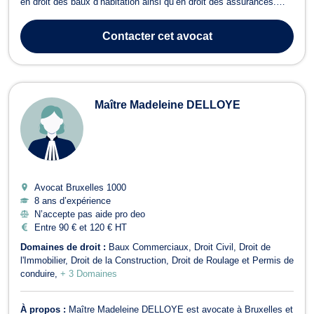
en droit des baux d’habitation ainsi qu’en droit des assurances.
Maître Thierry NAVARRE intervient en droit de la famille dans le
cadre des problématiques relatives aux divorces à l'amiable ou
Contacter
cet avocat
contentieux ou...
Maître Madeleine DELLOYE
Avocat Bruxelles
1000
8 ans d’expérience
N’accepte pas aide pro deo
Entre 90 € et 120 € HT
Domaines de droit :
Baux Commerciaux
Droit Civil
Droit de
l'Immobilier
Droit de la Construction
Droit de Roulage et Permis de
conduire
+ 3 Domaines
À propos :
Maître Madeleine DELLOYE est avocate à Bruxelles et