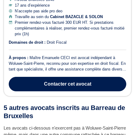
17 ans d’expérience
N’accepte pas aide pro deo
Travaille au sein du
Cabinet BAZACLE & SOLON
Premier rendez-vous facturé 300 EUR HT. Si prestations
complémentaires à réaliser, premier rendez-vous facturé moitié
prix (1h)
Domaines de droit :
Droit Fiscal
À propos :
Maître Emanuele CECI est avocat indépendant à
Woluwe-Saint-Pierre, reconnu pour son expertise en droit fiscal. En
tant que spécialiste, il offre une assistance complète dans divers
domaines de la fiscalité, tant directe qu'indirecte. Fiscalité directe :
Impôt des sociétés, Impôt des personnes physiques, Impôt des
Contacter
cet avocat
personnes ...
5 autres avocats inscrits au Barreau de
Bruxelles
Les avocats ci-dessous n'exercent pas à Woluwe-Saint-Pierre
même, mais dans une autre commune rattachée à ce barreau.