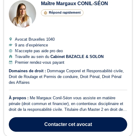
Maître Margaux CONIL-SÉON
Répond rapidement
Avocat Bruxelles
1040
9 ans d’expérience
N’accepte pas aide pro deo
Travaille au sein du
Cabinet BAZACLE & SOLON
Premier rendez-vous payant
Domaines de droit :
Dommage Corporel et Responsabilité civile
Droit de Roulage et Permis de conduire
Droit Pénal
Droit Pénal
des Affaires
À propos :
Me Margaux Conil-Séon vous assiste en matière
pénale (droit commun et financier), en contentieux disciplinaire et
droit de la responsabilité civile. Titulaire d'un Master 2 en droit des
affaires (spécialité droit de l'entreprise et propriété intellectuelle) de
l'Université Jean Moulin Lyon III (2013), d'un Master spécialisé...
Contacter
cet avocat