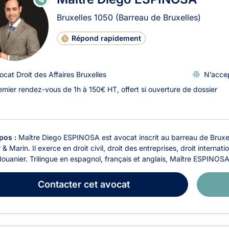
N
LI
Bruxelles
1050
(Barreau de Bruxelles)
G
N
E
Répond rapidement
ocat Droit des Affaires Bruxelles
N’accep
emier rendez-vous de 1h à 150€ HT, offert si ouverture de dossier
pos :
Maître Diego ESPINOSA est avocat inscrit au barreau de Bruxe
 & Marin. Il exerce en droit civil, droit des entreprises, droit internat
douanier. Trilingue en espagnol, français et anglais, Maître ESPINOSA
Contacter
cet avocat