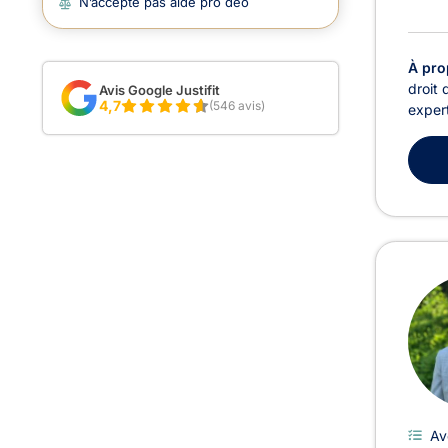
N’accepte pas aide pro deo
À pro
droit 
Avis Google Justifit
4,7
(546 avis)
expert
Av