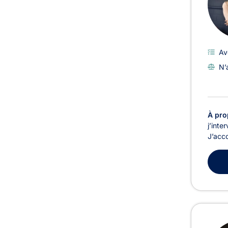
Av
N’
À pro
j’inte
J’acco