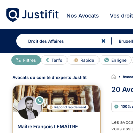
Nos Avocats
Vos droi
Filtres
Tarifs
Rapide
En ligne
Avocat
Avocats du comité d'experts Justifit
20
Avo
E
N
100% 
Répond rapidement
LI
G
N
E
Les avocat
Maître François LEMAÎTRE
vous assis