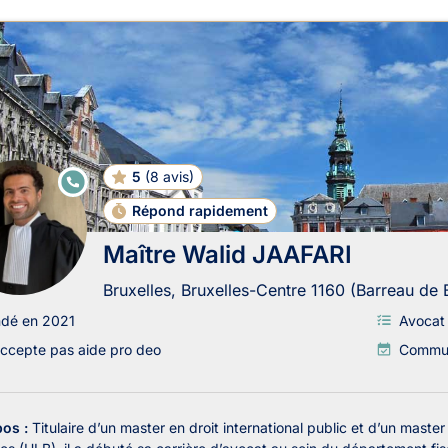
ats en Droit des Affaires à B
5
(
8 avis
)
E
N
LI
Répond rapidement
G
N
Maître Walid JAAFARI
E
Bruxelles, Bruxelles-Centre 1160 (Barreau de 
ndé en 2021
Avocat 
ccepte pas aide pro deo
Communi
pos :
Titulaire d’un master en droit international public et d’un master 