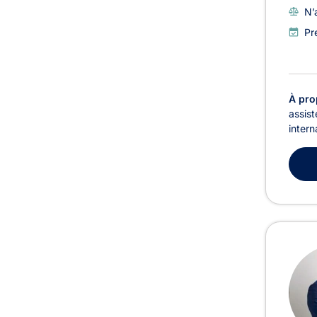
N’
Pr
À pro
assist
intern