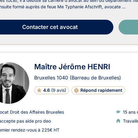
les (ULB), il a débuté sa carrière d’avocat au sein du département fisc
ensuite formé auprès de feue Me Typhanie Afschrift, avocate ...
Contacter
cet avocat
Maître Jérôme HENRI
Bruxelles
1040
(Barreau de Bruxelles)
4.6
(
9 avis
)
Répond rapidement
ocat Droit des Affaires Bruxelles
15 ans 
accepte pas aide pro deo
Travail
emier rendez-vous à 225€ HT