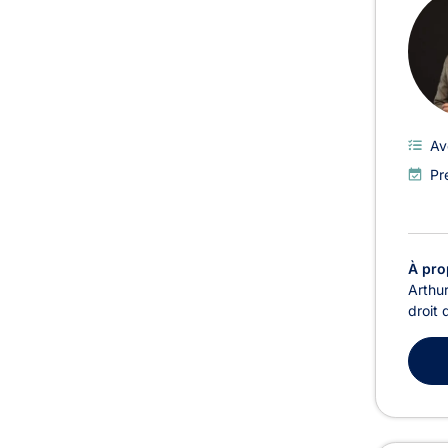
Av
Pr
À pro
Arthur
droit 