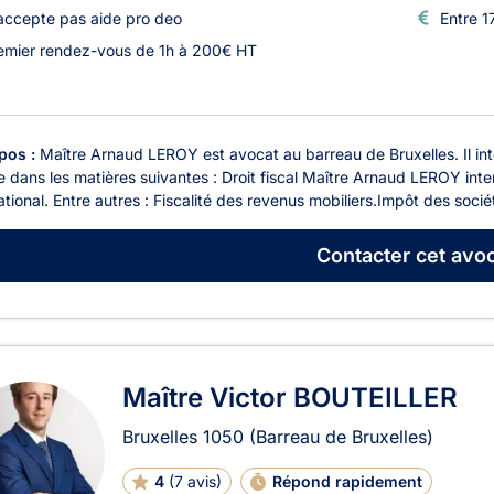
accepte pas aide pro deo
Entre 1
emier rendez-vous de 1h à 200€ HT
pos :
Maître Arnaud LEROY est avocat au barreau de Bruxelles. Il int
e dans les matières suivantes : Droit fiscal Maître Arnaud LEROY inte
ational. Entre autres : Fiscalité des revenus mobiliers.Impôt des sociét
Contacter
cet avoc
Maître Victor BOUTEILLER
Bruxelles
1050
(Barreau de Bruxelles)
4
(
7 avis
)
Répond rapidement