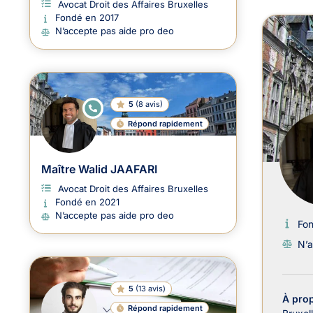
Avocat Droit des Affaires Bruxelles
Fondé en 2017
Avoc
N’accepte pas aide pro deo
5
(
8 avis
)
E
N
Répond rapidement
LI
G
N
E
Maître Walid JAAFARI
Avocat Droit des Affaires Bruxelles
Fondé en 2021
N’accepte pas aide pro deo
Fo
N’a
5
(
13 avis
)
À pro
Répond rapidement