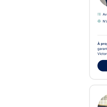
Av
N’
À pro
garant
Victo