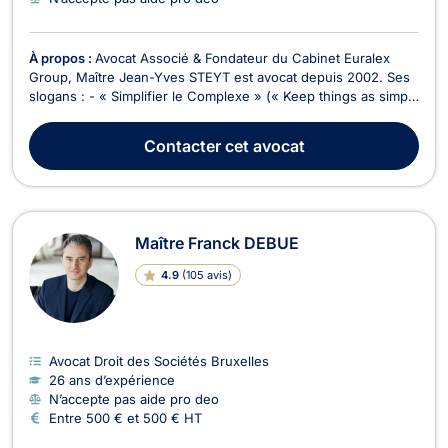
À propos :
Avocat Associé & Fondateur du Cabinet Euralex
Group, Maître Jean-Yves STEYT est avocat depuis 2002. Ses
slogans : - « Simplifier le Complexe » (« Keep things as simple
as possible, but not one bit simpler”) ; - « Mieux vaut prévenir
que guérir ». Maître Jean-Yves STEYT attache une importance
Contacter
cet avocat
primordiale au service à la ...
Maître Franck DEBUE
4.9
(
105 avis
)
Avocat Droit des Sociétés Bruxelles
26 ans d’expérience
N’accepte pas aide pro deo
Entre 500 € et 500 € HT