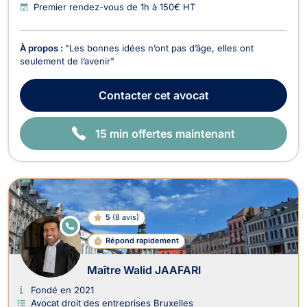
Premier rendez-vous de 1h à 150€ HT
À propos :
"Les bonnes idées n’ont pas d’âge, elles ont
seulement de l’avenir"
Contacter
cet avocat
15 min offertes maintenant
5
(
8 avis
)
E
N
Répond rapidement
LI
G
N
Maître Walid JAAFARI
E
Fondé en 2021
Avocat droit des entreprises Bruxelles