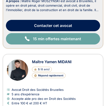
À propos :
Maître Roger MOSZYNSKI est avocat à Bruxelles, il
opère en droit pénal, droit commercial, droit civil, droit de
l'immobilier, droit de la construction et en droit de la famille. Il
travaille en néerlandais, français, anglais et en allemand. Il est
reconnu pour son engagement personnel, sa ténacité et sa
grande combativité d...
Contacter
cet avocat
15 min offertes maintenant
Maître Yamen MIDANI
5
(
6 avis
)
Répond rapidement
Avocat Droit des Sociétés Bruxelles
5 ans d’expérience
Accepte aide pro deo en Droit des Sociétés
Entre 100 € et 200 € HT