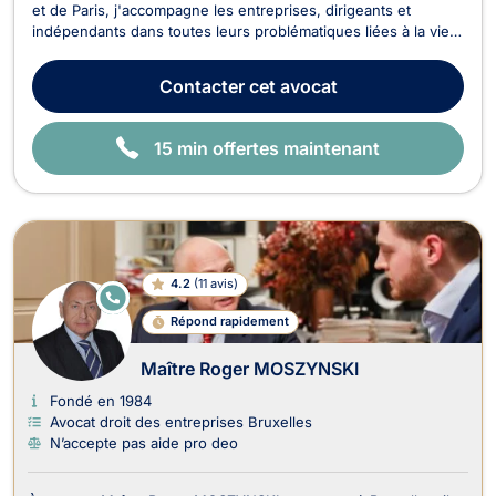
et de Paris, j'accompagne les entreprises, dirigeants et
indépendants dans toutes leurs problématiques liées à la vie
des affaires. Déterminé et animé par l'esprit entrepreneurial,
je mets mon expertise au service de mes clients avec deux
Contacter
cet avocat
engagements constants : réactivité e...
15 min offertes maintenant
4.2
(
11 avis
)
E
N
Répond rapidement
LI
G
N
Maître Roger MOSZYNSKI
E
Fondé en 1984
Avocat droit des entreprises Bruxelles
N’accepte pas aide pro deo