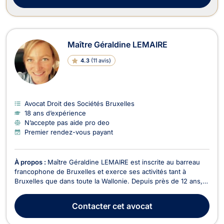
Maître Géraldine LEMAIRE
4.3
(
11 avis
)
Avocat Droit des Sociétés Bruxelles
18 ans d’expérience
N’accepte pas aide pro deo
Premier rendez-vous payant
À propos :
Maître Géraldine LEMAIRE est inscrite au barreau
francophone de Bruxelles et exerce ses activités tant à
Bruxelles que dans toute la Wallonie. Depuis près de 12 ans,
elle a collaboré et s’est associée avec des avocats spécialisés
en droit social. En 2020, elle s’est associée avec d’autres
Contacter
cet avocat
avocats et a fondé le cabinet « Lem...