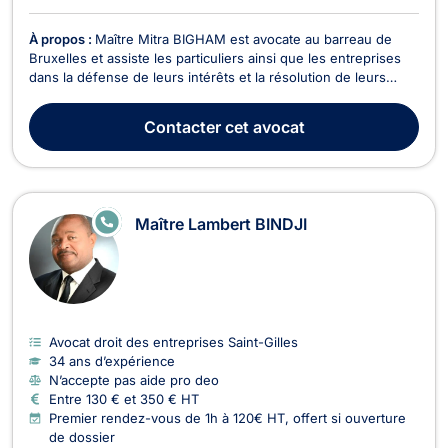
À propos :
Maître Mitra BIGHAM est avocate au barreau de
Bruxelles et assiste les particuliers ainsi que les entreprises
dans la défense de leurs intérêts et la résolution de leurs
litiges. Droit des assurances Maître BIGHAM intervient dans
les litiges liés aux sinistres et aux accidents médicaux. Elle
Contacter
cet avocat
accompagne ses clients dans leur...
E
Maître Lambert BINDJI
N
LI
G
N
E
Avocat droit des entreprises Saint-Gilles
34 ans d’expérience
N’accepte pas aide pro deo
Entre 130 € et 350 € HT
Premier rendez-vous de 1h à 120€ HT, offert si ouverture
de dossier