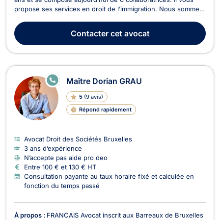
propose ses services en droit de l’immigration. Nous sommes
spécialisés dans les demandes de séjour de tout type, dans
les demandes de permis de travail, ainsi que dans les
Contacter
cet avocat
demandes de nationalité ou de regroupement ...
E
Maître Dorian GRAU
N
LI
5
(
9 avis
)
G
N
Répond rapidement
E
Avocat Droit des Sociétés Bruxelles
3 ans d’expérience
N’accepte pas aide pro deo
Entre 100 € et 130 € HT
Consultation payante au taux horaire fixé et calculée en
fonction du temps passé
À propos :
FRANCAIS Avocat inscrit aux Barreaux de Bruxelles