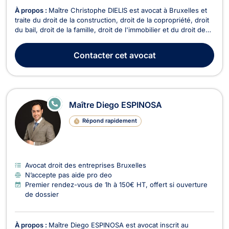
À propos :
Maître Christophe DIELIS est avocat à Bruxelles et
traite du droit de la construction, droit de la copropriété, droit
du bail, droit de la famille, droit de l'immobilier et du droit des
sociétés. Maître DIELIS vous conseille en droit de la
construction pour retards de livraison, vente en l'état futur
Contacter
cet avocat
d'achèvement, malfaçons...
E
Maître Diego ESPINOSA
N
LI
Répond rapidement
G
N
E
Avocat droit des entreprises Bruxelles
N’accepte pas aide pro deo
Premier rendez-vous de 1h à 150€ HT, offert si ouverture
de dossier
À propos :
Maître Diego ESPINOSA est avocat inscrit au