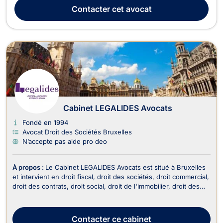
plusieurs branches du droit. 🔹 Domaines d’intervention : ✅
Contacter
cet avocat
Droit des sociétés– Création d’entreprises...
Cabinet LEGALIDES Avocats
Fondé en 1994
Avocat Droit des Sociétés Bruxelles
N’accepte pas aide pro deo
À propos :
Le Cabinet LEGALIDES Avocats est situé à Bruxelles
et intervient en droit fiscal, droit des sociétés, droit commercial,
droit des contrats, droit social, droit de l'immobilier, droit des
successions et en droit de la propriété intellectuelle. En termes
de droit fiscal, le cabinet vous offre tout son savoir-faire en
vous per...
Contacter
ce cabinet