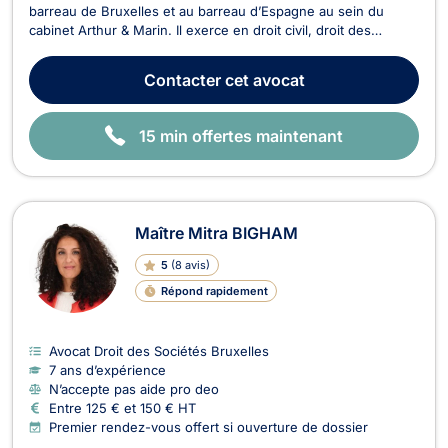
barreau de Bruxelles et au barreau d’Espagne au sein du
cabinet Arthur & Marin. Il exerce en droit civil, droit des
entreprises, droit international, droit européen, droit du
numérique, ainsi qu'en droit douanier. Trilingue en espagnol,
Contacter
cet avocat
français et anglais, Maître ESPINOSA acc...
15 min offertes maintenant
Maître Mitra BIGHAM
5
(
8 avis
)
Répond rapidement
Avocat Droit des Sociétés Bruxelles
7 ans d’expérience
N’accepte pas aide pro deo
Entre 125 € et 150 € HT
Premier rendez-vous offert si ouverture de dossier