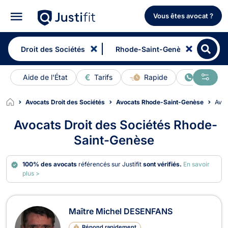
Vous êtes avocat ?
Aide de l'État
Tarifs
Rapide
En ligne
Avocats Droit des Sociétés
Avocats Rhode-Saint-Genèse
Avo
Avocats Droit des Sociétés Rhode-
Saint-Genèse
100% des avocats
référencés sur Justifit
sont vérifiés.
En savoir
plus >
Avocats en Droit des Sociétés à Rh
Maître Michel DESENFANS
Répond rapidement