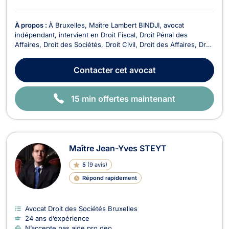
À propos :
À Bruxelles, Maître Lambert BINDJI, avocat
indépendant, intervient en Droit Fiscal, Droit Pénal des
Affaires, Droit des Sociétés, Droit Civil, Droit des Affaires, Droit
des Successions, Droit du Voisinage, Droit Pénal, Droit des
Associations et des Fondations et Droit Économique. Avocat
Contacter
cet avocat
spécialisé en droit fiscal, il met so...
15 min offertes maintenant
Maître Jean-Yves STEYT
5
(
9 avis
)
Répond rapidement
Avocat Droit des Sociétés Bruxelles
24 ans d’expérience
N’accepte pas aide pro deo