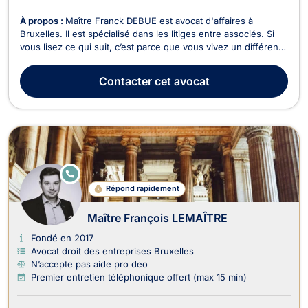
À propos :
Maître Franck DEBUE est avocat d'affaires à
Bruxelles. Il est spécialisé dans les litiges entre associés. Si
vous lisez ce qui suit, c’est parce que vous vivez un différend
avec votre associé : - Vous ressentez un stress intense. -
Vous ne dormez pas bien. - Vous êtes à cran. Vous n'êtes pas
Contacter
cet avocat
la seule personne à qui cela arr...
E
N
Répond rapidement
LI
G
N
Maître François LEMAÎTRE
E
Fondé en 2017
Avocat droit des entreprises Bruxelles
N’accepte pas aide pro deo
Premier entretien téléphonique offert (max 15 min)