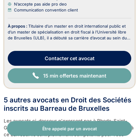
N’accepte pas aide pro deo
Communication convention client
À propos :
Titulaire d’un master en droit international public et
d’un master de spécialisation en droit fiscal à l’Université libre
de Bruxelles (ULB), il a débuté sa carrière d’avocat au sein du
département fiscal d’un cabinet spécialisé en contentieux
judiciaire. Il s’est ensuite formé auprès de feue Me Typhanie
Afschrift, avocate ...
Contacter
cet avocat
15 min offertes maintenant
5 autres avocats en Droit des Sociétés
inscrits au Barreau de Bruxelles
Les avocats ci-dessous n'exercent pas à Rhode-Saint-
Genèse même, mais dans une autre commune rattachée à
Être appelé par un avocat
ce barreau. Ils sont pleinement compétents pour vous