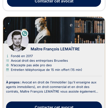
Contacter
cet avocat
la faillite, pour les procédures sur aveu ou s...
E
N
LI
G
N
Maître François LEMAÎTRE
E
Fondé en 2017
Avocat droit des entreprises Bruxelles
N’accepte pas aide pro deo
Entretien téléphonique de 15 min offert (15 min)
À propos :
Avocat en droit de l’immobilier (qu'il enseigne aux
agents immobiliers), en droit commercial et en droit des
contrats, Maître François LEMAÎTRE vous assiste également
dans le recouvrement de vos créances et droit judiciaire (litiges
civils). En droit de l’immobilier, il traite : - Les dossiers en
matière de baux portant sur...
Contacter
cet avocat