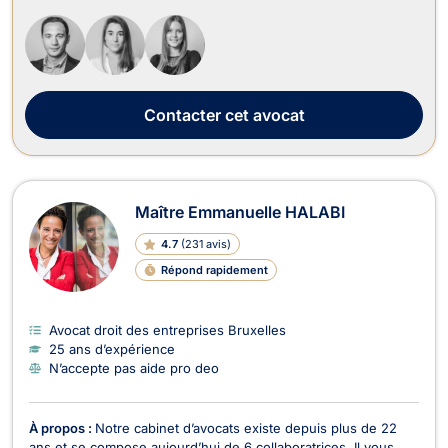
intellectuelle, au droit commercial, des affaires et de la
concurrence, au droit des sociétés, au droit du crédit et de la
consommat...
Contacter
cet avocat
Maître Emmanuelle HALABI
4.7
(
231 avis
)
Répond rapidement
Avocat droit des entreprises Bruxelles
25 ans d’expérience
N’accepte pas aide pro deo
À propos :
Notre cabinet d’avocats existe depuis plus de 22
ans et se compose aujourd’hui de 6 collaboratrices. Il vous