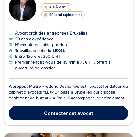
4.4
(
23 avis
)
Répond rapidement
Avocat droit des entreprises Bruxelles
29 ans d’expérience
N’accepte pas aide pro deo
Travaille au sein du
LEX4U
Entre 150 € et 300 € HT
Premier rendez-vous de 45 min à 75€ HT, offert si
ouverture de dossier
À propos :
Maître Frédéric Dechamps est l'avocat fondateur du
cabinet d'avocats "LEX4U" basé à Bruxelles qui dispose
également de bureaux à Paris. Il accompagne principalement
des entrepreneurs, dirigeants de PME, professions
réglementées et acteurs de l’immobilier dans leurs enjeux
Contacter
cet avocat
juridiques, contractuels et stratégiques. Son approc...