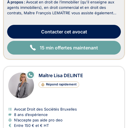
À propos :
Avocat en droit de l’immobilier (qu'il enseigne aux
agents immobiliers), en droit commercial et en droit des
contrats, Maître François LEMAÎTRE vous assiste également
dans le recouvrement de vos créances et droit judiciaire (litiges
civils). En droit de l’immobilier, il traite : - Les dossiers en
matière de baux portant sur...
Contacter
cet avocat
15 min offertes maintenant
E
Maître Lisa DELINTE
N
LI
Répond rapidement
G
N
E
Avocat Droit des Sociétés Bruxelles
8 ans d’expérience
N’accepte pas aide pro deo
Entre 150 € et € HT