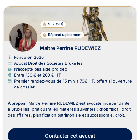
5
(
2 avis
)
Répond rapidement
Maître Perrine RUDEWIEZ
Fondé en 2020
Avocat Droit des Sociétés Bruxelles
N’accepte pas aide pro deo
Entre 130 € et 200 € HT
Premier rendez-vous de 15 min à 70€ HT, offert si ouverture
de dossier
À propos :
Maître Perrine RUDEWIEZ est avocate indépendante
à Bruxelles, pratiquant les matières suivantes : droit fiscal, droit
des affaires, planification patrimoniale et successorale, droit
des successions, droit de la famille. En tant qu'avocate
impliquée et réactive, Maître RUDEWIEZ met son expertise au
service de ses clients pou...
Contacter
cet avocat