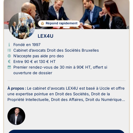
Répond rapidement
LEX4U
Fondé en 1997
Cabinet d’avocats Droit des Sociétés Bruxelles
N’accepte pas aide pro deo
Entre 90 € et 130 € HT
Premier rendez-vous de 30 min à 90€ HT, offert si
ouverture de dossier
À propos :
Le cabinet d'avocats LEX4U est basé à Uccle et offre
une expertise pointue en Droit des Sociétés, Droit de la
Propriété Intellectuelle, Droit des Affaires, Droit du Numérique
et Internet, ainsi qu'en Droit Commercial - Concurrence et
Recouvrement de créance. LEX4U s'engage à fournir des
conseils juridiques fiables et profes...