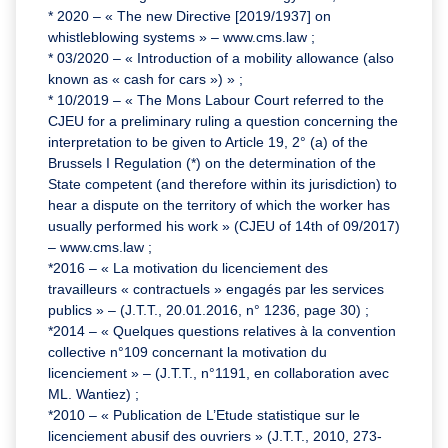
* 2020 – « The new Directive [2019/1937] on
whistleblowing systems » – www.cms.law ;
* 03/2020 – « Introduction of a mobility allowance (also
known as « cash for cars ») » ;
* 10/2019 – « The Mons Labour Court referred to the
CJEU for a preliminary ruling a question concerning the
interpretation to be given to Article 19, 2° (a) of the
Brussels I Regulation (*) on the determination of the
State competent (and therefore within its jurisdiction) to
hear a dispute on the territory of which the worker has
usually performed his work » (CJEU of 14th of 09/2017)
– www.cms.law ;
*2016 – « La motivation du licenciement des
travailleurs « contractuels » engagés par les services
publics » – (J.T.T., 20.01.2016, n° 1236, page 30) ;
*2014 – « Quelques questions relatives à la convention
collective n°109 concernant la motivation du
licenciement » – (J.T.T., n°1191, en collaboration avec
ML. Wantiez) ;
*2010 – « Publication de L’Etude statistique sur le
licenciement abusif des ouvriers » (J.T.T., 2010, 273-