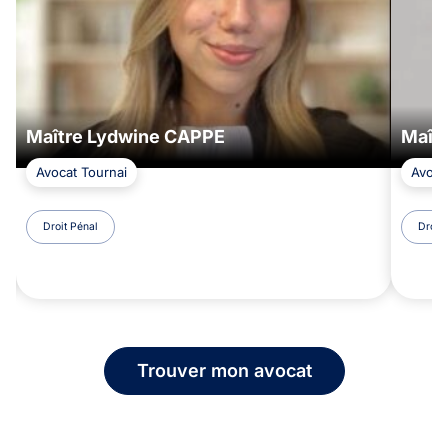
Maître Lydwine CAPPE
Maît
Avocat Tournai
Avoca
Droit Pénal
Droit 
Trouver mon avocat