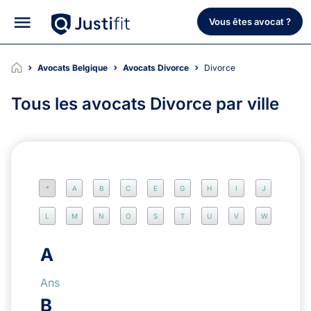
Vous êtes avocat ?
Avocats Belgique
Avocats Divorce
Divorce
Tous les avocats Divorce par ville
*
A
B
C
E
G
H
I
J
L
M
N
O
S
T
U
V
W
A
Ans
B