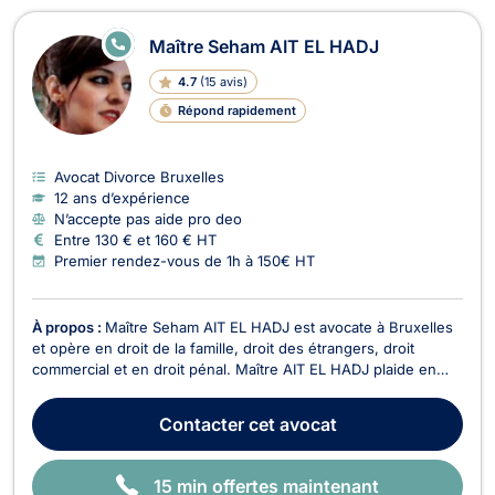
E
Maître Seham AIT EL HADJ
N
LI
4.7
(
15 avis
)
G
N
Répond rapidement
E
Avocat Divorce Bruxelles
12 ans d’expérience
N’accepte pas aide pro deo
Entre 130 € et 160 € HT
Premier rendez-vous de 1h à 150€ HT
À propos :
Maître Seham AIT EL HADJ est avocate à Bruxelles
et opère en droit de la famille, droit des étrangers, droit
commercial et en droit pénal. Maître AIT EL HADJ plaide en
droit de la famille et vous assiste pour tous dossiers relatifs au
divorce à l’amiable ou contentieux, aux partages de
Contacter
cet avocat
succession entre ayants droit, à la co...
15 min offertes maintenant