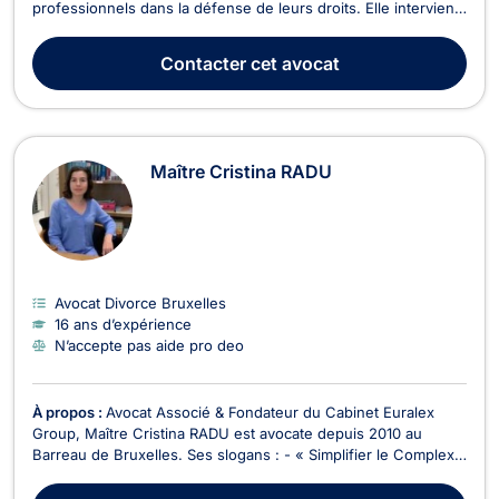
professionnels dans la défense de leurs droits. Elle intervient
avec rigueur, disponibilité et engagement, en proposant un
accompagnement juridique personnalisé, clair et efficace à
Contacter
cet avocat
chaque étape de la procédure. Son ...
Maître Cristina RADU
Avocat Divorce Bruxelles
16 ans d’expérience
N’accepte pas aide pro deo
À propos :
Avocat Associé & Fondateur du Cabinet Euralex
Group, Maître Cristina RADU est avocate depuis 2010 au
Barreau de Bruxelles. Ses slogans : - « Simplifier le Complexe
» - « Mieux vaut prévenir que guérir » Maître RADU attache
une importance primordiale au service à la Clientèle, et se