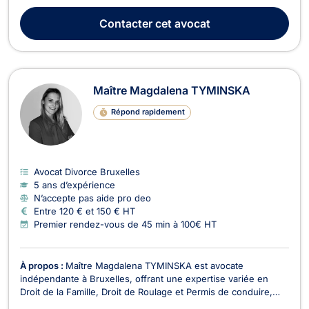
famille, Maître Noémie SMET traite plus particulièrement les
affaires relatives au divorce, à la séparation ainsi que leurs
Contacter
cet avocat
conséquences et aspects patrimo...
Maître Magdalena TYMINSKA
Répond rapidement
Avocat Divorce Bruxelles
5 ans d’expérience
N’accepte pas aide pro deo
Entre 120 € et 150 € HT
Premier rendez-vous de 45 min à 100€ HT
À propos :
Maître Magdalena TYMINSKA est avocate
indépendante à Bruxelles, offrant une expertise variée en
Droit de la Famille, Droit de Roulage et Permis de conduire,
Droit Civil, Divorce, Droit Pénal, Baux Commerciaux, Droit des