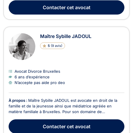
Mineurs, et Droit de l'Immobilier. En Droit de la Famille, Maître
Contacter
cet avocat
TYMINSKA vous accompagne dans toutes le...
Maître Sybille JADOUL
5
(
9 avis
)
Avocat Divorce Bruxelles
6 ans d’expérience
N’accepte pas aide pro deo
À propos :
Maître Sybille JADOUL est avocate en droit de la
famille et de la jeunesse ainsi que médiatrice agréée en
matière familiale à Bruxelles. Pour son domaine de
prédilection qui est le droit de la famille, Maître Sybille
JADOUL s'occupe de tout ce qui concerne les mariages,
Contacter
cet avocat
séparation, cohabitation légale, divorce mais égalemen...