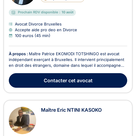
Prochain RDV disponible :
10 août
Avocat Divorce Bruxelles
Accepte aide pro deo en Divorce
100 euros (45 min)
À propos :
Maître Patrice EKOMODI TOTSHINGO est avocat
indépendant exerçant à Bruxelles. Il intervient principalement
en droit des étrangers, domaine dans lequel il accompagne
les particuliers confrontés à des démarches de séjour,
d’immigration et de mobilité en Belgique. Son activité est
Contacter
cet avocat
centrée sur les situations qui exigent à la fo...
Maître Eric NTINI KASOKO