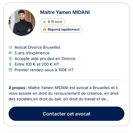
Maître Yamen MIDANI
5
(
6 avis
)
Répond rapidement
Avocat Divorce Bruxelles
5 ans d’expérience
Accepte aide pro deo en Divorce
Entre 100 € et 200 € HT
Premier rendez-vous à 100€ HT
À propos :
Maître Yamen MIDANI est avocat à Bruxelles et il
vous assiste en droit du recouvrement de créance, en droit
des sociétés,en droit du bail, en droit du travail et de
l’immobilier ainsi qu’en droit commercial général, des affaires
et de la concurrence. Il peut vous recevoir ou vous conseiller
Contacter
cet avocat
en appel/visioconférence. Pour ce...