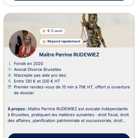
5
(
2 avis
)
Répond rapidement
Maître Perrine RUDEWIEZ
Fondé en 2020
Avocat Divorce Bruxelles
N’accepte pas aide pro deo
Entre 130 € et 200 € HT
Premier rendez-vous de 15 min à 70€ HT, offert si ouverture
de dossier
À propos :
Maître Perrine RUDEWIEZ est avocate indépendante
à Bruxelles, pratiquant les matières suivantes : droit fiscal, droit
des affaires, planification patrimoniale et successorale, droit
des successions, droit de la famille. En tant qu'avocate
impliquée et réactive, Maître RUDEWIEZ met son expertise au
service de ses clients pou...