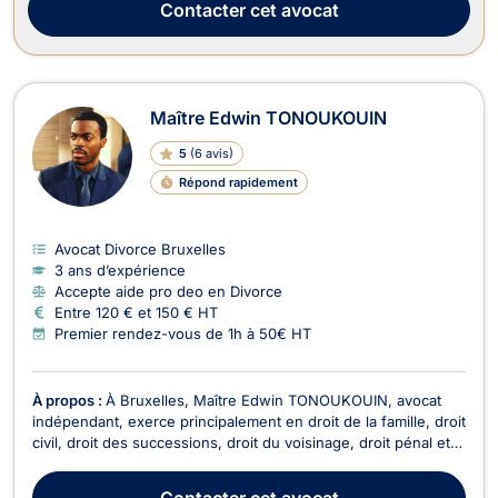
Contacter
cet avocat
Maître Edwin TONOUKOUIN
5
(
6 avis
)
Répond rapidement
Avocat Divorce Bruxelles
3 ans d’expérience
Accepte aide pro deo en Divorce
Entre 120 € et 150 € HT
Premier rendez-vous de 1h à 50€ HT
À propos :
À Bruxelles, Maître Edwin TONOUKOUIN, avocat
indépendant, exerce principalement en droit de la famille, droit
civil, droit des successions, droit du voisinage, droit pénal et
droit de l’immobilier. Il met ses compétences au service de ses
clients afin de les accompagner dans des situations juridiques
Contacter
cet avocat