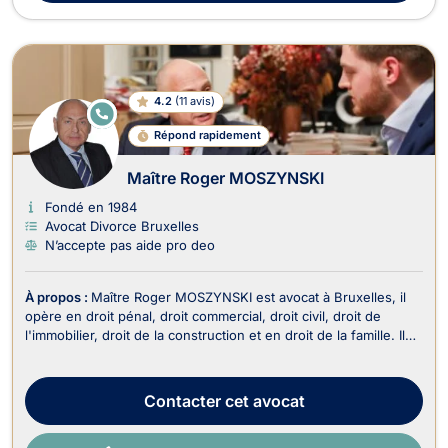
4.2
(
11 avis
)
E
N
Répond rapidement
LI
G
N
Maître Roger MOSZYNSKI
E
Fondé en 1984
Avocat Divorce Bruxelles
N’accepte pas aide pro deo
À propos :
Maître Roger MOSZYNSKI est avocat à Bruxelles, il
opère en droit pénal, droit commercial, droit civil, droit de
l'immobilier, droit de la construction et en droit de la famille. Il
travaille en néerlandais, français, anglais et en allemand. Il est
reconnu pour son engagement personnel, sa ténacité et sa
grande combativité d...
Contacter
cet avocat