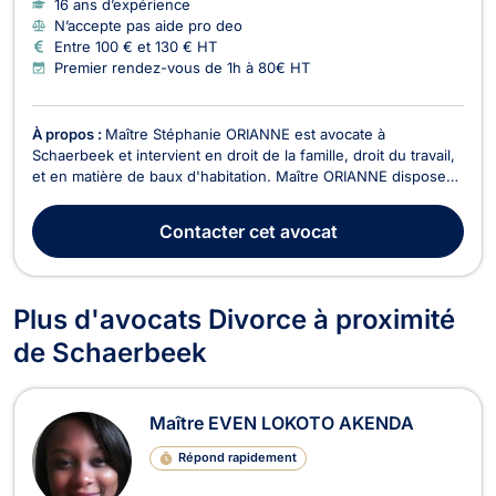
16 ans d’expérience
N’accepte pas aide pro deo
Entre 100 € et 130 € HT
Premier rendez-vous de 1h à 80€ HT
À propos :
Maître Stéphanie ORIANNE est avocate à
Schaerbeek et intervient en droit de la famille, droit du travail,
et en matière de baux d'habitation. Maître ORIANNE dispose
d'une expertise reconnue en droit du divorce et droit de la
famille, elle vous assiste pour toutes problématiques en lien
Contacter
cet avocat
avec le divorce amiable ou contentieux...
Plus d'avocats Divorce à proximité
de Schaerbeek
Maître EVEN LOKOTO AKENDA
Répond rapidement