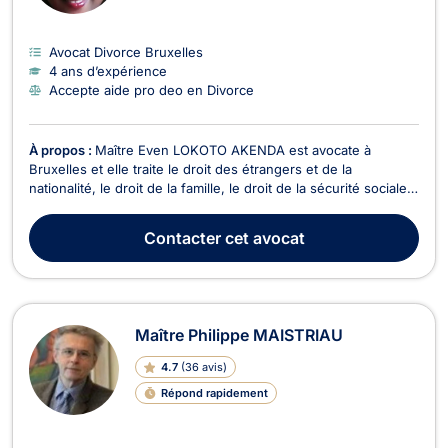
Avocat Divorce Bruxelles
4 ans d’expérience
Accepte aide pro deo en Divorce
À propos :
Maître Even LOKOTO AKENDA est avocate à
Bruxelles et elle traite le droit des étrangers et de la
nationalité, le droit de la famille, le droit de la sécurité sociale
et de la protection sociale, ainsi que, le droit pénal. En droit
des étrangers et de la nationalité, Maître Even LOKOTO
Contacter
cet avocat
AKENDA s’occupe des contentieux touchan...
Maître Philippe MAISTRIAU
4.7
(
36 avis
)
Répond rapidement