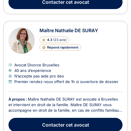
Contacter
cet avocat
efficacité, afin de propos...
Maître Nathalie DE SURAY
4.3
(
23 avis
)
Répond rapidement
Avocat Divorce Bruxelles
40 ans d’expérience
N’accepte pas aide pro deo
Premier rendez-vous offert de 1h si ouverture de dossier
À propos :
Maître Nathalie DE SURAY est avocate à Bruxelles
et intervient en droit de la famille. Maître DE SURAY vous
accompagne en droit de la famille, en cas de conflits familiaux
tel que la détermination du montant de la pension alimentaire,
pour des questions de garde d’enfant, en cas de divorce à
Contacter
cet avocat
l’amiable ou contentieux, en cas...