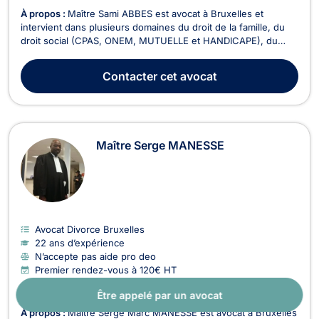
À propos :
Maître Sami ABBES est avocat à Bruxelles et
intervient dans plusieurs domaines du droit de la famille, du
droit social (CPAS, ONEM, MUTUELLE et HANDICAPE), du
droit des étrangers et du droit civil. Maître Sami ABBES vous
accompagne dans la constitution des demandes de mariages,
Contacter
cet avocat
des cohabitations légales, des séparations et ...
Maître Serge MANESSE
Avocat Divorce Bruxelles
22 ans d’expérience
N’accepte pas aide pro deo
Premier rendez-vous à 120€ HT
Être appelé par un avocat
À propos :
Maître Serge Marc MANESSE est avocat à Bruxelles