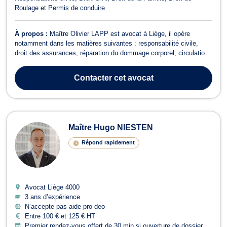
Roulage et Permis de conduire
À propos :
Maître Olivier LAPP est avocat à Liège, il opère
notamment dans les matières suivantes : responsabilité civile,
droit des assurances, réparation du dommage corporel, circulation
routière, droit de la famille; baux à loyer... En droit de la
responsabilité civile et du dommage corporel, Maître LAPP vous
Contacter
cet avocat
accompagne en cas d'ac...
Maître Hugo NIESTEN
Répond rapidement
Avocat Liège
4000
3 ans d’expérience
N’accepte pas aide pro deo
Entre 100 € et 125 € HT
Premier rendez-vous offert de 30 min si ouverture de dossier