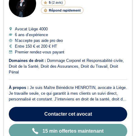
5
(
2 avis
)
G
N
Répond rapidement
E
Avocat Liège
4000
6 ans d’expérience
N’accepte pas aide pro deo
Entre 150 € et 200 € HT
Premier rendez-vous payant
Domaines de droit :
Dommage Corporel et Responsabilité civile
Droit de la Santé
Droit des Assurances
Droit du Travail
Droit
Pénal
À propos :
Je suis Maître Bénédicte HENROTIN, avocate à Liège.
Je travaille seule, ce qui garantit à mes clients un suivi direct,
personnalisé et constant. J’interviens en droit de la santé, droit du
dommage corporel, droit pénal, droit des assurances et droit du
travail.En droit de la santé, je défends les victimes d’erreurs
Contacter
cet avocat
médicale...
15 min offertes maintenant