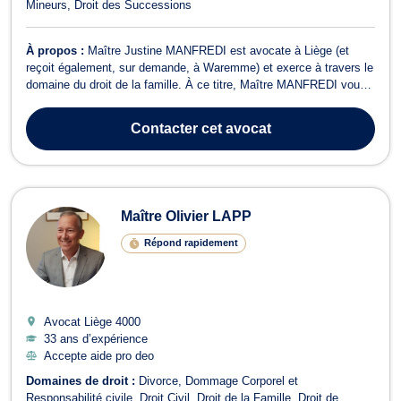
Mineurs
Droit des Successions
À propos :
Maître Justine MANFREDI est avocate à Liège (et
reçoit également, sur demande, à Waremme) et exerce à travers le
domaine du droit de la famille. À ce titre, Maître MANFREDI vous
assiste dans le cadre de votre procédure en divorce (contentieuse
ou amiable). Elle intervient également dans les domaines suivants
Contacter
cet avocat
: séparation en...
Maître Olivier LAPP
Répond rapidement
Avocat Liège
4000
33 ans d’expérience
Accepte aide pro deo
Domaines de droit :
Divorce
Dommage Corporel et
Responsabilité civile
Droit Civil
Droit de la Famille
Droit de