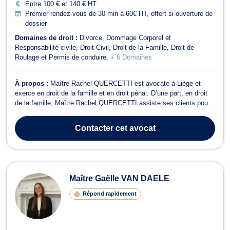
Entre 100 € et 140 € HT
Premier rendez-vous de 30 min à 60€ HT, offert si ouverture de
dossier
Domaines de droit :
Divorce
Dommage Corporel et
Responsabilité civile
Droit Civil
Droit de la Famille
Droit de
Roulage et Permis de conduire
+ 6 Domaines
À propos :
Maître Rachel QUERCETTI est avocate à Liège et
exerce en droit de la famille et en droit pénal. D’une part, en droit
de la famille, Maître Rachel QUERCETTI assiste ses clients pour
tout contentieux familial relatif au divorce, à la séparation et à la
pension alimentaire. Compétente en droit de la jeunesse, elle
Contacter
cet avocat
s’occupe aus...
Maître Gaëlle VAN DAELE
Répond rapidement