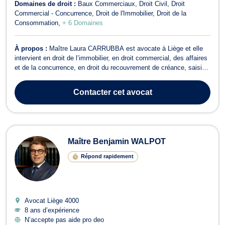
Domaines de droit :
Baux Commerciaux
Droit Civil
Droit
Commercial - Concurrence
Droit de l'Immobilier
Droit de la
Consommation
+ 6 Domaines
À propos :
Maître Laura CARRUBBA est avocate à Liège et elle
intervient en droit de l’immobilier, en droit commercial, des affaires
et de la concurrence, en droit du recouvrement de créance, saisie
et procédure d’exécution, en droit fiscal et droit douanier, en droit
des sociétés ainsi qu’en droit des garanties, des sûretés et des
Contacter
cet avocat
mes...
Maître Benjamin WALPOT
Répond rapidement
Avocat Liège
4000
8 ans d’expérience
N’accepte pas aide pro deo