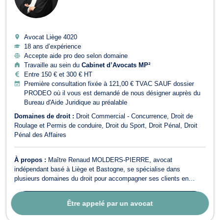
Avocat Liège
4020
18 ans d’expérience
Accepte aide pro deo selon domaine
Travaille au sein du
Cabinet d’Avocats MP²
Entre 150 € et 300 € HT
Première consultation fixée à 121,00 € TVAC SAUF dossier
PRODEO où il vous est demandé de nous désigner auprès du
Bureau d'Aide Juridique au préalable
Domaines de droit :
Droit Commercial - Concurrence
Droit de
Roulage et Permis de conduire
Droit du Sport
Droit Pénal
Droit
Pénal des Affaires
À propos :
Maître Renaud MOLDERS-PIERRE, avocat
indépendant basé à Liège et Bastogne, se spécialise dans
plusieurs domaines du droit pour accompagner ses clients en
Belgique. Il intervient notamment en droit pénal des affaires, droit
du sport, droit de Roulage et Permis de conduire, droit commercial
Contacter
cet avocat
Être appelé par un avocat
- concurrence et droit pénal. Fonda...