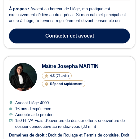
À propos :
Avocat au barreau de Liège, ma pratique est
exclusivement dédiée au droit pénal. Si mon cabinet principal est
ancré à Liège, j'interviens régulièrement devant l’ensemble des
juridictions francophones du pays, notamment à Verviers,
Bruxelles, Mons ou encore Charleroi. Le droit pénal et sa procédure
Contacter
cet avocat
ne souffrent aucune approx...
Maître Josepha MARTIN
4.5
(
71 avis
)
Répond rapidement
Avocat Liège
4000
16 ans d’expérience
Accepte aide pro deo
150 HTVA Frais d'ouverture de dossier offerts si ouverture de
dossier consécutive au rendez-vous (30 min)
Domaines de droit :
Droit de Roulage et Permis de conduire
Droit