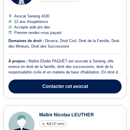
Avocat Seraing
4100
12 ans d’expérience
Accepte aide pro deo
Premier rendez-vous payant
Domaines de droit :
Divorce
Droit Civil
Droit de la Famille
Droit
des Mineurs
Droit des Successions
À propos :
Maître Elodie PAQUET est avocate à Seraing, elle
exerce en droit de la famille, droit des successions, droit de la
responsabilité civile et en matière de baux d'habitation. En droit de
la famille, elle vous assiste pour des divorces à l'amiable ou
contentieux, pension alimentaire cohabitation légale, filiation, droit
Contacter
cet avocat
de gar...
Maître Nicolas LEUTHER
4.2
(
37 avis
)