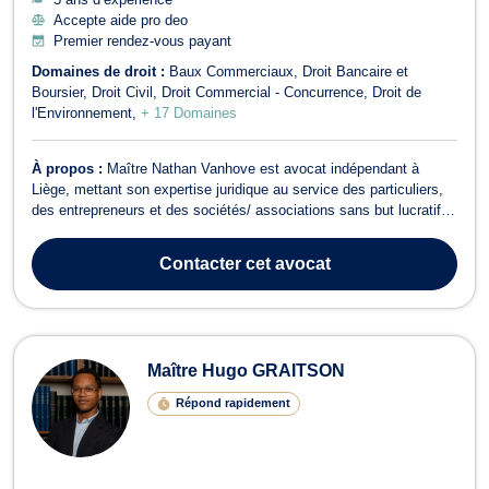
Accepte aide pro deo
Premier rendez-vous payant
Domaines de droit :
Baux Commerciaux
Droit Bancaire et
Boursier
Droit Civil
Droit Commercial - Concurrence
Droit de
l'Environnement
+ 17 Domaines
À propos :
Maître Nathan Vanhove est avocat indépendant à
Liège, mettant son expertise juridique au service des particuliers,
des entrepreneurs et des sociétés/ associations sans but lucratif. Il
intervient en français, en italien et en anglais, ce qui lui permet
d’accompagner efficacement une clientèle locale et internationale.
Contacter
cet avocat
Maîtr...
Maître Hugo GRAITSON
Répond rapidement