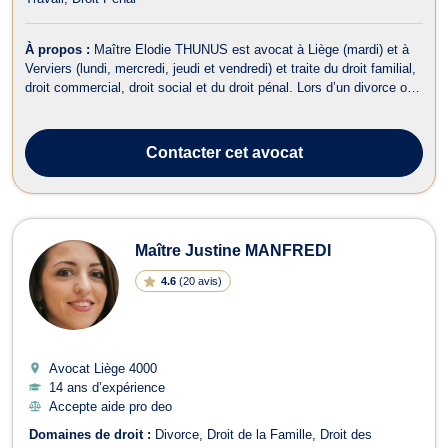
À propos :
Maître Elodie THUNUS est avocat à Liège (mardi) et à
Verviers (lundi, mercredi, jeudi et vendredi) et traite du droit familial,
droit commercial, droit social et du droit pénal. Lors d’un divorce ou
d’une séparation, elle vous accompagne en droit de la famille et
vous aide à définir les conséquences qui en découlent telles ...
Contacter
cet avocat
Maître Justine MANFREDI
4.6
(
20 avis
)
Avocat Liège
4000
14 ans d’expérience
Accepte aide pro deo
Domaines de droit :
Divorce
Droit de la Famille
Droit des