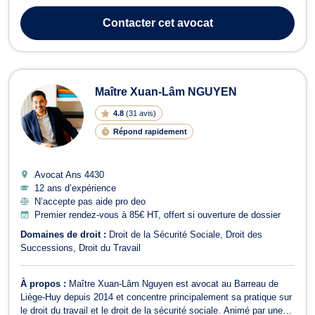
d'avocats JAK ( Jammaer & Kriescher ) WWW.AVOCATS-JAK.BE
Il est également juge suppléant depuis 1994, d’abord à la Justice
Contacter
cet avocat
de Paix du canton de L...
Maître Xuan-Lâm NGUYEN
4.8
(
31 avis
)
Répond rapidement
Avocat Ans
4430
12 ans d’expérience
N’accepte pas aide pro deo
Premier rendez-vous à 85€ HT, offert si ouverture de dossier
Domaines de droit :
Droit de la Sécurité Sociale
Droit des
Successions
Droit du Travail
À propos :
Maître Xuan-Lâm Nguyen est avocat au Barreau de
Liège-Huy depuis 2014 et concentre principalement sa pratique sur
le droit du travail et le droit de la sécurité sociale. Animé par une