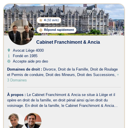
4
(
32 avis
)
Répond rapidement
Cabinet Franchimont & Ancia
Avocat Liège
4000
Fondé en 1985
Accepte aide pro deo
Domaines de droit :
Divorce
Droit de la Famille
Droit de Roulage
et Permis de conduire
Droit des Mineurs
Droit des Successions
+
3 Domaines
À propos :
Le Cabinet Franchimont & Ancia se situe à Liège et il
opère en droit de la famille, en droit pénal ainsi qu’en droit du
voisinage. En droit de la famille, le Cabinet Franchimont & Ancia
prend en charge les affaires relatives au divorce, à la filiation et au
droit de la jeunesse. Il traite aussi les contentieux relev...