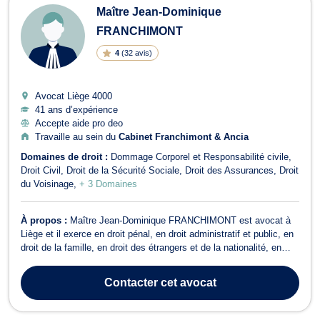
Maître Jean-Dominique
FRANCHIMONT
4
(
32 avis
)
Avocat Liège
4000
41 ans d’expérience
Accepte aide pro deo
Travaille au sein du
Cabinet Franchimont & Ancia
Domaines de droit :
Dommage Corporel et Responsabilité civile
Droit Civil
Droit de la Sécurité Sociale
Droit des Assurances
Droit
du Voisinage
+ 3 Domaines
À propos :
Maître Jean-Dominique FRANCHIMONT est avocat à
Liège et il exerce en droit pénal, en droit administratif et public, en
droit de la famille, en droit des étrangers et de la nationalité, en
droit des assurances et en droit de la santé. Maître Jean-
Dominique FRANCHIMONT intervient en droit pénal dans le
Contacter
cet avocat
domaine du droit pénal ...