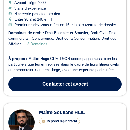
Avocat Liège
4000
3 ans d’expérience
N’accepte pas aide pro deo
Entre 90 € et 140 € HT
Premier rendez-vous offert de 15 min si ouverture de dossier
Domaines de droit :
Droit Bancaire et Boursier
Droit Civil
Droit
Commercial - Concurrence
Droit de la Consommation
Droit des
Affaires
+ 3 Domaines
À propos :
Maître Hugo GRAITSON accompagne aussi bien les
particuliers que les entreprises dans le cadre de leurs litiges civils
ou commerciaux au sens large, avec une expertise particulière
dans les matières suivantes :droit des contrats (inexécutions
contractuelles, garantie des vices cachés, vices de consentement,
Contacter
cet avocat
droit de rétracta...
Maître Soufiane HLIL
Répond rapidement