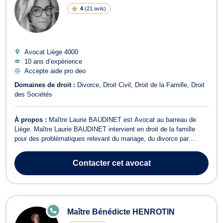
4
(
21 avis
)
Avocat Liège
4000
10 ans d’expérience
Accepte aide pro deo
Domaines de droit :
Divorce
Droit Civil
Droit de la Famille
Droit
des Sociétés
À propos :
Maître Laurie BAUDINET est Avocat au barreau de
Liège. Maître Laurie BAUDINET intervient en droit de la famille
pour des problématiques relevant du mariage, du divorce par
consentement mutuel ou pour cause de désunion irrémédiable, de
la cohabitation légale ou de fait ainsi que dans tous les aspects de
Contacter
cet avocat
la liquidation du pat...
E
Maître Bénédicte HENROTIN
N
LI