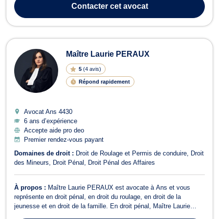
Droit de la Famille, Maître AGNELLO vous accompagne dans les
Contacter
cet avocat
procédures de divorce, q...
Maître Laurie PERAUX
5
(
4 avis
)
Répond rapidement
Avocat Ans
4430
6 ans d’expérience
Accepte aide pro deo
Premier rendez-vous payant
Domaines de droit :
Droit de Roulage et Permis de conduire
Droit
des Mineurs
Droit Pénal
Droit Pénal des Affaires
À propos :
Maître Laurie PERAUX est avocate à Ans et vous
représente en droit pénal, en droit du roulage, en droit de la
jeunesse et en droit de la famille. En droit pénal, Maître Laurie
PERAUX assure votre défense, à tout moment de la procédure, de