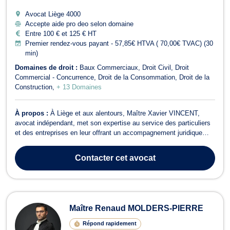
Avocat Liège
4000
Accepte aide pro deo selon domaine
Entre 100 € et 125 € HT
Premier rendez-vous payant - 57,85€ HTVA ( 70,00€ TVAC) (30
min)
Domaines de droit :
Baux Commerciaux
Droit Civil
Droit
Commercial - Concurrence
Droit de la Consommation
Droit de la
Construction
+ 13 Domaines
À propos :
À Liège et aux alentours, Maître Xavier VINCENT,
avocat indépendant, met son expertise au service des particuliers
et des entreprises en leur offrant un accompagnement juridique
rigoureux, réactif et orienté résultats. Titulaire d’un Master en droit
privé et droit des affaires de l’Université de Liège, il intervient tant
Contacter
cet avocat
en...
Maître Renaud MOLDERS-PIERRE
Répond rapidement