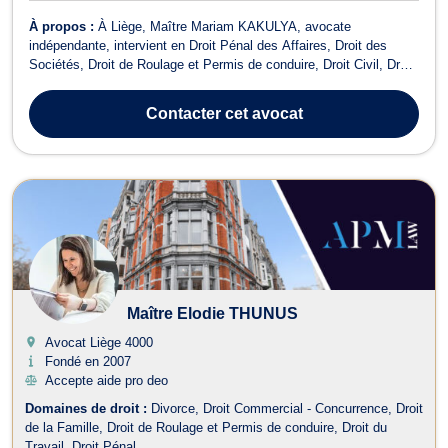
À propos :
À Liège, Maître Mariam KAKULYA, avocate
indépendante, intervient en Droit Pénal des Affaires, Droit des
Sociétés, Droit de Roulage et Permis de conduire, Droit Civil, Droit
des Affaires, Droit Pénal, Droit Économique, Baux Commerciaux et
Recouvrement de créance - Saisie - Procédure d’exécution. Elle
Contacter
cet avocat
met son expertise au ser...
Maître Elodie THUNUS
Avocat Liège
4000
Fondé en 2007
Accepte aide pro deo
Domaines de droit :
Divorce
Droit Commercial - Concurrence
Droit
de la Famille
Droit de Roulage et Permis de conduire
Droit du
Travail
Droit Pénal